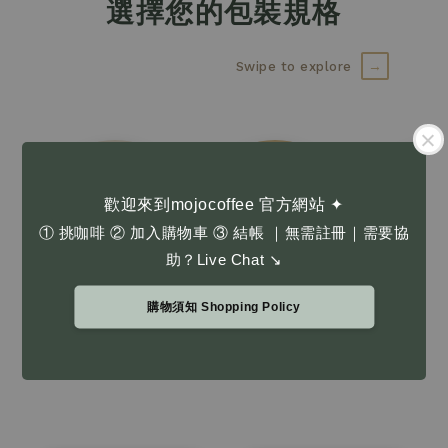
選擇您的包裝規格
→
Swipe to explore
體驗裝
半磅
半磅
歡迎來到mojocoffee 官方網站 ✦
100g
0.5 lb
0.5 lb
① 挑咖啡 ② 加入購物車 ③ 結帳 ｜無需註冊｜需要協
台灣咖啡豆 Taiwan
Trial Size
Single Bag
Value P
助？Live Chat ↘
mojocoffee 精選台灣產區咖啡豆，與在地農友合作。
以穩定烘焙，呈現細緻溫潤、乾淨平衡的風土風味。
Selected Taiwanese beans,
購物須知 Shopping Policy
roasted for clarity and balance.
Regional character in every cup.
探索台灣咖啡