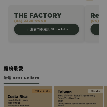
THE FACTORY
Retr
(04) 2328-9448
(04) 23
查看門市資訊 Store Info
魔粉最愛
熱銷 Best Sellers
中淺 M. Light
淺 Light