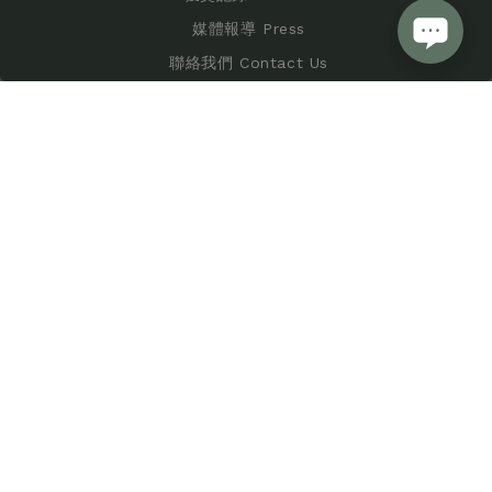
媒體報導 Press
聯絡我們 Contact Us
購物須知 Shopping Policy
服務條款 Terms of Service
隱私條款 Privacy Policy
諦羅斯特有限公司 | 統編：53367012
食品業者登入字號：B-153367012-00000-6
版權所有 © 2026 mojocoffee co., ltd. All Rights Reserved.
提醒您，我們不會以電話或簡訊方式通知變更付款方式
We do not change payment details via phone or text messages.