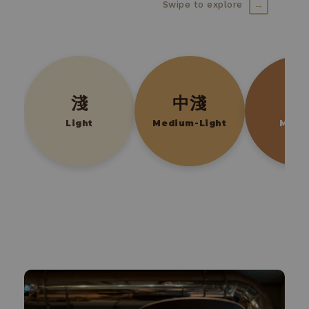
→
Swipe to explore
淺
中淺
中
Light
Medium-Light
Medi