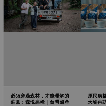
必須穿過森林，才能理解的
原民廣
莊園：森悅高峰｜台灣國產
天瑜再