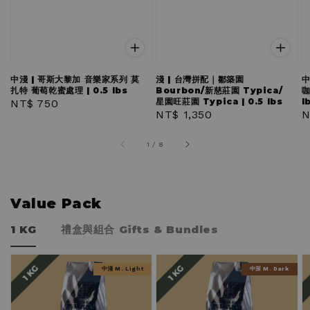
中淺 | 哥斯大黎加 音樂家系列 莫
淺 | 台灣拼配｜鄒築園
中
扎特 葡萄乾蜜處理 | 0.5 lbs
Bourbon/新慈莊園 Typica/
咖
星園旺莊園 Typica | 0.5 lbs
l
Regular
NT$ 750
Regular
NT$ 1,350
R
N
price
price
p
1
/
8
Value Pack
1 KG
禮盒與組合 Gifts & Bundles
中淺 M. Light
中深 M. Dark