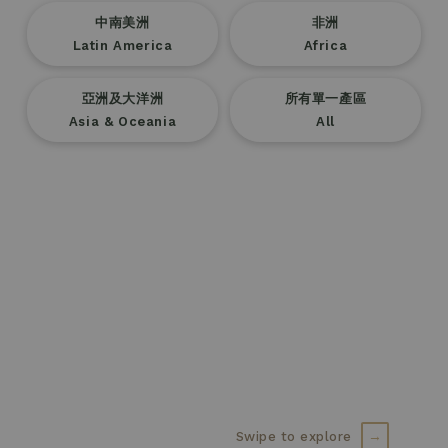
mojo select
中南美洲
非洲
全臺知名咖啡行腳人陳俞嘉 Scott Pasuya 首部巨作
Latin America
Africa
紅點設計得主．外媒評鑑臺灣最佳咖啡館
焦糖堅果系 Caramel & Nutty
臺灣莊園咖啡生豆採購完全指南
The debut book by Scott Pasuya,
溫潤平衡，日常首選
亞洲及大洋洲
所有單一產區
花香果香系 Floral & Fruity
Taiwan's renowned coffee explorer
焦糖甜感與堅果香氣，厚實親和的經典風味
Asia & Oceania
All
Balanced Comfort for Every Day
明亮清爽，層次豐富
探索 Scott 的 mojocoffee 小宇宙
Sweet caramel with nutty richness
細緻花香與果酸甜感，乾淨活力的精緻風味
商業服務 Business Partners
Bright, Lively, and Layered
探索焦糖堅果系
Delicate florals with vibrant acidity
與 mojocoffee 一起成長，打造您的咖啡事業
Grow with mojocoffee
探索花香果香系
Build your coffee business
瞭解更多
歡迎蒞臨門市選購 Visit Our Stores
歡迎致電外帶飲品，選購咖啡豆及周邊商品
Call ahead for takeaway drinks, coffee beans, and
accessories.
→
Swipe to explore