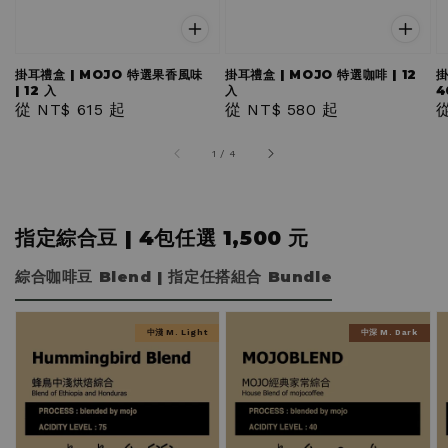
掛耳禮盒 | MOJO 特選果香風味
掛耳禮盒 | MOJO 特選咖啡 | 12
掛
| 12 入
入
4
Regular
從
NT$ 615
起
Regular
從
NT$ 580
起
R
price
price
p
1
/
4
指定綜合豆 | 4包任選 1,500 元
綜合咖啡豆 Blend | 指定任搭組合 Bundle
中淺 M. Light
中深 M. Dark