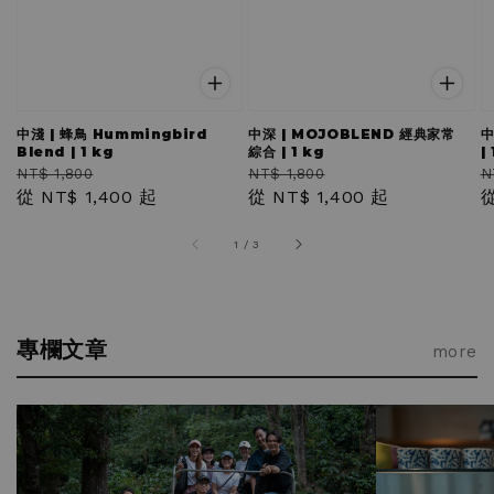
中淺 | 蜂鳥 Hummingbird
中深 | MOJOBLEND 經典家常
中
Blend | 1 kg
綜合 | 1 kg
|
Regular
Sale
Regular
Sale
R
NT$ 1,800
NT$ 1,800
N
price
從
NT$ 1,400
price
起
price
從
NT$ 1,400
price
起
p
1
/
3
專欄文章
more