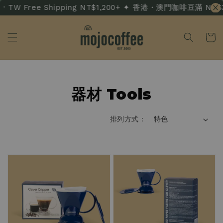
 TW Free Shipping NT$1,200+ ✦ 香港・澳門咖啡豆滿 NT$3,50
大小聰明濾杯、無紙味濾紙，沖煮更穩定。
讓咖啡的本味，清晰呈現在每一杯之中。
Clever Drippers and odour-free filters.
Less interference, more flavour.
器材 Tools
順便逛逛咖啡豆 Shop Coffee
失控的新手101咖啡沖煮文
排列方式 :