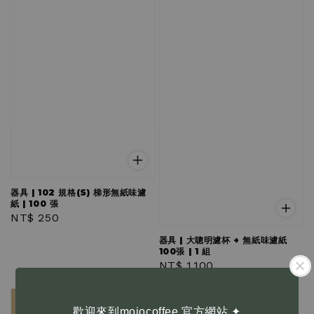
器具 | 102 規格(S) 梯形無紙味濾
紙 | 100 張
Regular
NT$ 250
price
器具 | 大聰明濾杯 + 無紙味濾紙
100張 | 1 組
Regular
NT$ 1,100
price
歡迎來到mojocoffee 官方網站 ✦