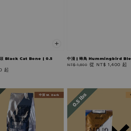
 Black Cat Bone | 0.5
中淺 | 蜂鳥 Hummingbird Blen
Regular
Sale
從
NT$ 1,400
起
NT$ 1,800
0
起
price
price
中深 M. Dark