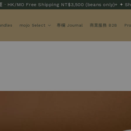
O Free Shipping NT$3,500 (beans only)+ ✦ Ship
ndles
mojo Select
專欄 Journal
商業服務 B2B
Pr