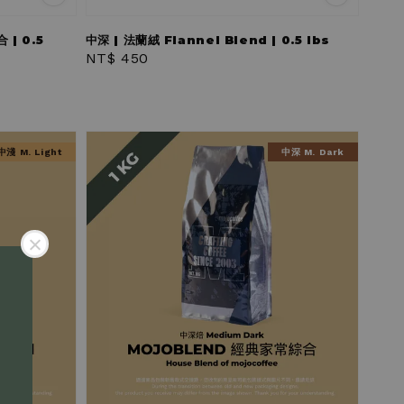
| 0.5
中深 | 法蘭絨 Flannel Blend | 0.5 lbs
Regular
NT$ 450
price
中淺 M. Light
中深 M. Dark