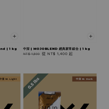
d | 1 kg
中深 | MOJOBLEND 經典家常綜合 | 1 kg
Regular
Sale
從
NT$ 1,400
起
NT$ 1,800
price
price
中淺 M. Light
中深 M. Dark