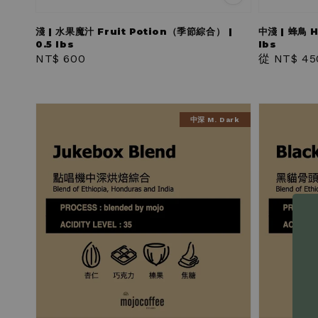
淺 | 水果魔汁 Fruit Potion（季節綜合） |
中淺 | 蜂鳥 H
0.5 lbs
lbs
Regular
NT$ 600
Regular
從
NT$ 45
price
price
中深 M. Dark