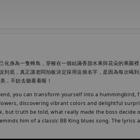
己化身為一隻蜂鳥，穿梭在一個結滿香甜水果與花朵的果園裡
說到底，真正讓老闆拍板決定採用這個名字，是因為每次喝到
甜美，不妨去聽看看喔！
end, you can transform yourself into a hummingbird, f
lowers, discovering vibrant colors and delightful surpr
, but truth be told, what really made the boss decide o
 reminds him of a classic BB King blues song. The lyric