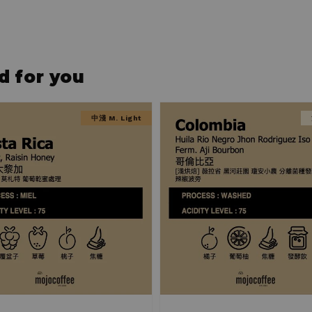
for you
中淺 M. Light