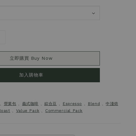
立即購買 Buy Now
加入購物車
、
營業包
、
義式咖啡
、
綜合豆
、
Espresso
、
Blend
、
中淺焙
Roast
、
Value Pack
、
Commercial Pack