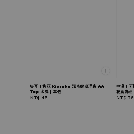
掛耳 | 肯亞 Kiambu 潔奇娜處理廠 AA
中淺 | 
Top 水洗 | 單包
乾蜜處理 |
Regular
NT$ 45
Regula
NT$ 75
price
price