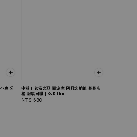
安小農 分
中淺 | 衣索比亞 西達摩 阿貝戈納鎮 暮暮柑
橘 厭氧日曬 | 0.5 lbs
Regular
NT$ 680
price