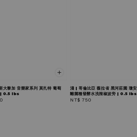
哥斯大黎加 音樂家系列 莫扎特 葡萄
淺 | 哥倫比亞 薇拉省 黑河莊園 瓊
 0.5 lbs
離菌種發酵水洗辣椒波旁 | 0.5 lbs
r
0
Regular
NT$ 750
price