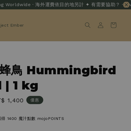
ng Worldwide · 海外運費依目的地另計 ✦ 有需要協助？ · Live Cha
oject Ember
 蜂鳥 Hummingbird
 | 1 kg
le
$ 1,400
優惠
ice
 1400 魔汁點數 mojoPOINTS