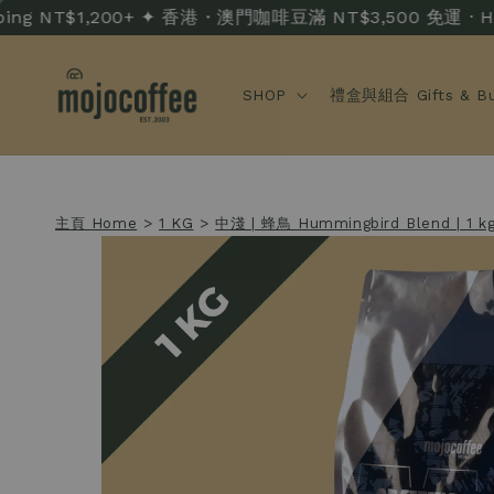
 NT$1,200+ ✦ 香港・澳門咖啡豆滿 NT$3,500 免運 · HK/MO F
SHOP
禮盒與組合 Gifts & Bu
主頁 Home
>
1 KG
>
中淺 | 蜂鳥 Hummingbird Blend | 1 k