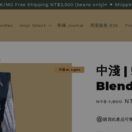
ree Shipping NT$3,500 (beans only)+ ✦ Shippi
ndles
mojo Select
專欄 Journal
商業服務 B2B
Pr
g
中淺 |
中淺 M. Light
Blend
Regular
Sa
NT
NT$ 1,800
price
pr
購買此產品可獲得