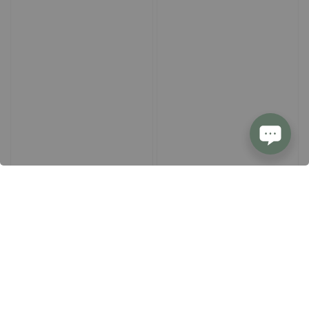
售完
售完
掛耳 | 台灣 阿里山鄉 特富野 豆御
【珍稀品種】中淺 | 哥倫比亞 薇
香藝伎莊園 藝伎 蜜處理 | 單包
拉 自然農場 小摩卡 日曬 咖啡豆 |
100 g
Regular
NT$ 180