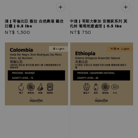
淺 | 哥倫比亞 薇拉 自然農場 藝伎
中淺 | 哥斯大黎加 音樂家系列 莫
日曬 | 0.5 lbs
扎特 葡萄乾蜜處理 | 0.5 lbs
Regular
NT$ 1,500
Regular
NT$ 750
price
price
淺 Light
中淺 M. Light