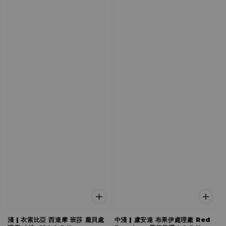
淺 | 衣索比亞 西達摩 班莎 龐貝處
中淺 | 盧安達 布果伊處理廠 Red