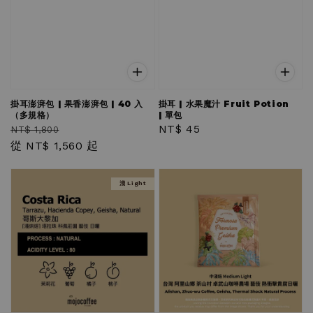
掛耳澎湃包 | 果香澎湃包 | 40 入
掛耳 | 水果魔汁 Fruit Potion
（多規格）
| 單包
Regular
Sale
Regular
NT$ 45
NT$ 1,800
price
從
NT$ 1,560
price
起
price
淺 Light