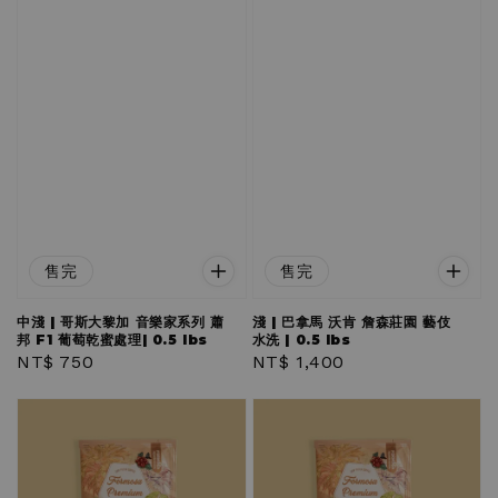
售完
售完
中淺 | 哥斯大黎加 音樂家系列 蕭
淺 | 巴拿馬 沃肯 詹森莊園 藝伎
邦 F1 葡萄乾蜜處理| 0.5 lbs
水洗 | 0.5 lbs
Regular
NT$ 750
Regular
NT$ 1,400
price
price