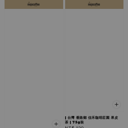
| 台灣 番路鄉 佳禾咖啡莊園 果皮
茶 | 75g裝
Regular
NT$ 120