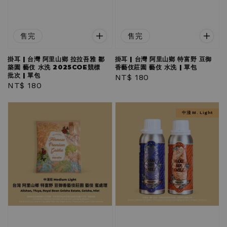
售完
售完
掛耳 | 台灣 阿里山鄉 拉拉吾雅 鄒
掛耳 | 台灣 阿里山鄉 特富野 豆御
築園 藝伎 水洗 2025COE競標
香藝伎莊園 藝伎 水洗 | 單包
批次 | 單包
Regular
NT$ 180
Regular
NT$ 180
price
price
中淺 M. Light