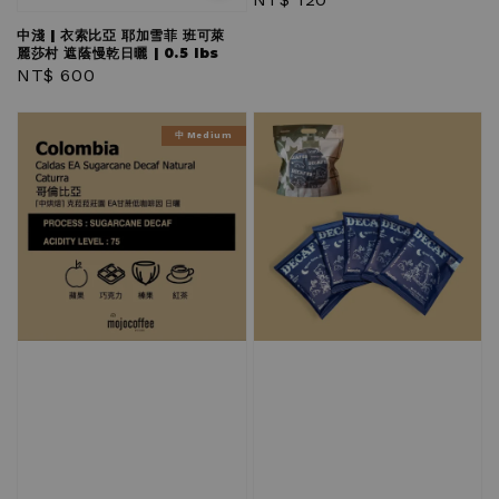
price
中淺 | 衣索比亞 耶加雪菲 班可萊
麗莎村 遮蔭慢乾日曬 | 0.5 lbs
Regular
NT$ 600
price
中 Medium