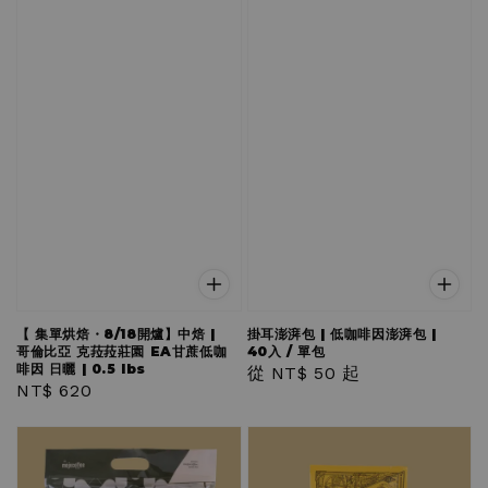
【 集單烘焙・8/18開爐】中焙 |
掛耳澎湃包 | 低咖啡因澎湃包 |
哥倫比亞 克菈菈莊園 EA甘蔗低咖
40入 / 單包
啡因 日曬 | 0.5 lbs
Regular
從
NT$ 50
起
Regular
NT$ 620
price
price