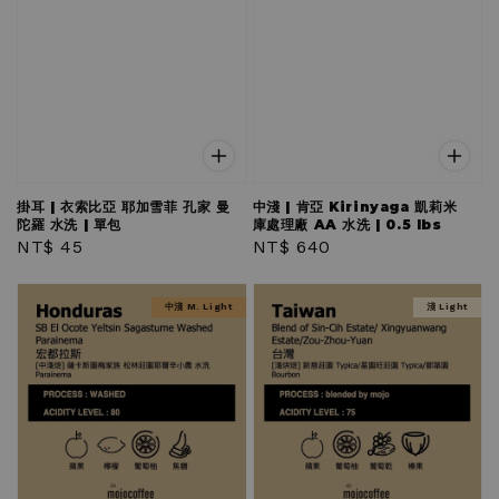
掛耳 | 衣索比亞 耶加雪菲 孔家 曼
中淺 | 肯亞 Kirinyaga 凱莉米
陀羅 水洗 | 單包
庫處理廠 AA 水洗 | 0.5 lbs
Regular
NT$ 45
Regular
NT$ 640
price
price
中淺 M. Light
淺 Light