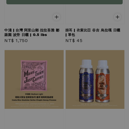
中淺 | 台灣 阿里山鄉 拉拉吾雅 鄒
掛耳 | 衣索比亞 谷吉 烏拉嘎 日曬
築園 波旁 日曬 | 0.5 lbs
| 單包
Regular
NT$ 1,750
Regular
NT$ 45
price
price