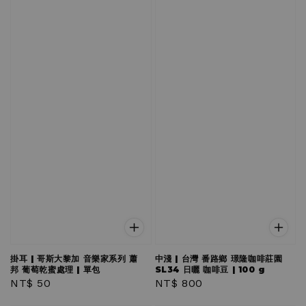
掛耳 | 哥斯大黎加 音樂家系列 蕭
中淺 | 台灣 番路鄉 璟隆咖啡莊園
邦 葡萄乾蜜處理 | 單包
SL34 日曬 咖啡豆 | 100 g
Regular
NT$ 50
Regular
NT$ 800
price
price