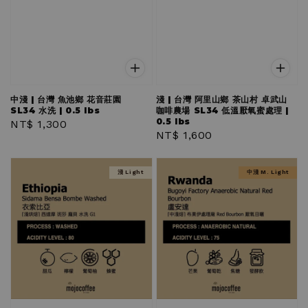
中淺 | 台灣 魚池鄉 花音莊園
淺 | 台灣 阿里山鄉 茶山村 卓武山
SL34 水洗 | 0.5 lbs
咖啡農場 SL34 低溫厭氧蜜處理 |
0.5 lbs
Regular
NT$ 1,300
Regular
NT$ 1,600
price
price
淺 Light
中淺 M. Light