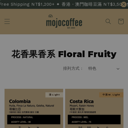
 Shipping NT$1,200+ ✦ 香港・澳門咖啡豆滿 NT$3,500 免運 · 
花香果香系 Floral Fruity
明亮清爽，層次豐富
細緻花香與果酸甜感，乾淨活力的精緻風味
Bright, Lively, and Layered
排列方式 :
Delicate florals with vibrant acidity
淺 Light
中淺 M. Light