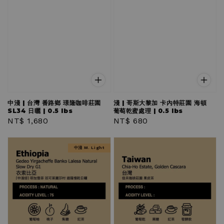
中淺 | 台灣 番路鄉 璟隆咖啡莊園
淺 | 哥斯大黎加 卡內特莊園 海頓
SL34 日曬 | 0.5 lbs
葡萄乾蜜處理 | 0.5 lbs
Regular
NT$ 1,680
Regular
NT$ 680
price
price
中淺 M. Light