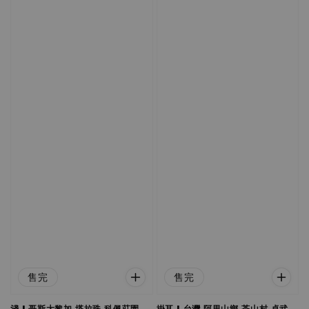
售完
售完
淺 | 哥斯大黎加 塔拉珠 科佩莊園
掛耳 | 台灣 阿里山鄉 茶山村 卓武