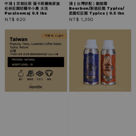
中淺 | 宏都拉斯 薩卡斯圖梅家族
淺 | 台灣拼配｜鄒築園
松林莊園耶爾辛小農 水洗
Bourbon/新慈莊園 Typica/
Parainema| 0.5 lbs
星園旺莊園 Typica | 0.5 lbs
Regular
NT$ 620
Regular
NT$ 1,350
price
price
中淺 M. Light