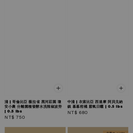
淺 | 哥倫比亞 薇拉省 黑河莊園 瓊
中淺 | 衣索比亞 西達摩 阿貝戈納
安小農 分離菌種發酵水洗辣椒波旁
鎮 暮暮柑橘 厭氧日曬 | 0.5 lbs
| 0.5 lbs
Regular
NT$ 680
Regular
NT$ 750
price
price