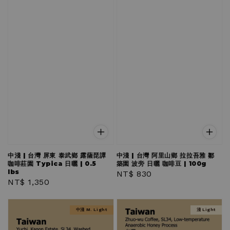
中淺 | 台灣 屏東 泰武鄉 露薩琵譚
中淺 | 台灣 阿里山鄉 拉拉吾雅 鄒
咖啡莊園 Typica 日曬 | 0.5
築園 波旁 日曬 咖啡豆 | 100g
lbs
Regular
NT$ 830
Regular
NT$ 1,350
price
price
中淺 M. Light
淺 Light