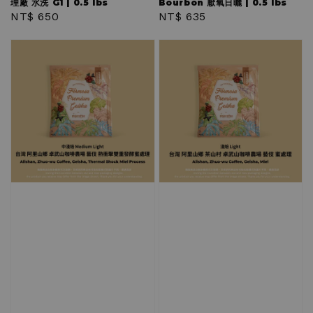
理廠 水洗 G1 | 0.5 lbs
Bourbon 厭氧日曬 | 0.5 lbs
Regular
NT$ 650
Regular
NT$ 635
price
price