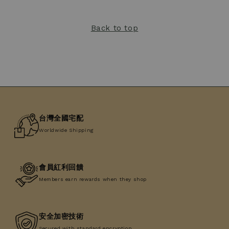
Back to top
台灣全國宅配
Worldwide Shipping
會員紅利回饋
Members earn rewards when they shop
安全加密技術
Secured with standard encryption