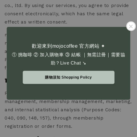
co., ltd. By using our services, you agree to provide
consent electronically, which has the same legal
effect as written consent.
mojocoffee is operated by 諦羅斯特有限公司
mojocoffee co., ltd. (VAT no.: 53367012). In
歡迎來到mojocoffee 官方網站 ✦
accordance with Article 8 of Taiwan’s Personal Data
① 挑咖啡 ② 加入購物車 ③ 結帳 ｜無需註冊｜需要協
Protection Act, we hereby inform you of the
助？Live Chat ↘
following:
購物須知 Shopping Policy
1. Purpose and Method of Collection
Personal data is collected for customer
management, membership management, marketing,
and internal statistical analysis (Purpose Codes:
040, 090, 148, 157), through membership
registration or order forms.