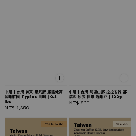
中淺 | 台灣 屏東 泰武鄉 露薩琵譚
中淺 | 台灣 阿里山鄉 拉拉吾雅 鄒
咖啡莊園 Typica 日曬 | 0.5
築園 波旁 日曬 咖啡豆 | 100g
lbs
Regular
NT$ 830
Regular
NT$ 1,350
price
price
中淺 M. Light
淺 Light