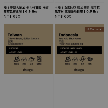
淺 | 哥斯大黎加 卡內特莊園 海頓
中淺 | 衣索比亞 耶加雪菲 班可萊
葡萄乾蜜處理 | 0.5 lbs
麗莎村 遮蔭慢乾日曬 | 0.5 lbs
Regular
NT$ 680
Regular
NT$ 600
price
price
中深 M. Dark