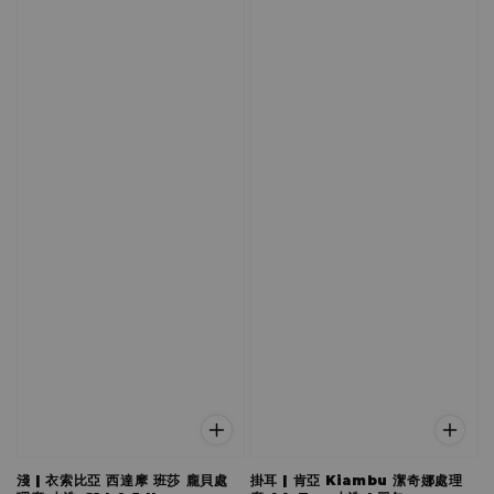
淺 | 衣索比亞 西達摩 班莎 龐貝處
掛耳 | 肯亞 Kiambu 潔奇娜處理