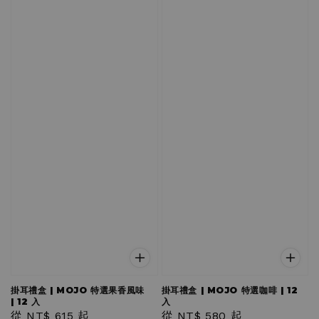
掛耳禮盒 | MOJO 特選果香風味
掛耳禮盒 | MOJO 特選咖啡 | 12
| 12 入
入
Regular
從
NT$ 615
起
Regular
從
NT$ 580
起