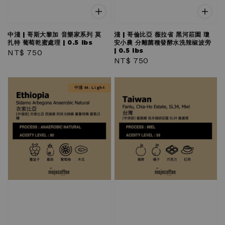
中淺 | 哥斯大黎加 音樂家系列 莫
淺 | 哥倫比亞 薇拉省 黑河莊園 瓊
扎特 葡萄乾蜜處理 | 0.5 lbs
安小農 分離菌種發酵水洗辣椒波旁
| 0.5 lbs
Regular
NT$ 750
Regular
NT$ 750
price
price
中淺 M. Light