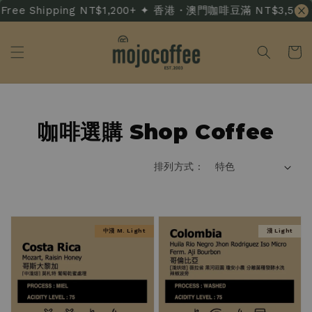
e Shipping NT$1,200+ ✦ 香港・澳門咖啡豆滿 NT$3,500 免運 · 
單品豆、綜合配方、掛耳包到禮盒，一站備齊。
嚴謹選豆，穩定烘焙，每一杯都值得信賴。
Everything mojocoffee, all in one place.
Roasted with care, every single time.
咖啡選購 Shop Coffee
焦糖堅果系 Caramel Nutty
花香果香系 Floral Fruity
排列方式 :
中淺 M. Light
淺 Light