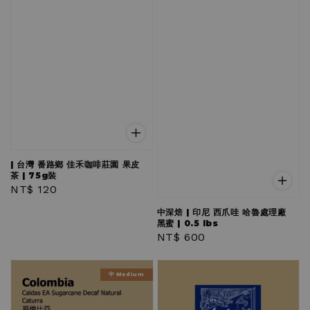
| 台灣 番路鄉 佳禾咖啡莊園 果皮
茶 | 75g裝
Regular
NT$ 120
price
中深焙 | 印尼 西爪哇 哈魯處理廠
黑蜜 | 0.5 lbs
Regular
NT$ 600
price
中 Medium