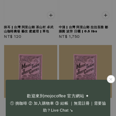
掛耳 | 台灣 阿里山鄉 茶山村 卓武
中淺 | 台灣 阿里山鄉 拉拉吾雅 鄒
山咖啡農場 藝伎 蜜處理 | 單包
築園 波旁 日曬 | 0.5 lbs
Regular
NT$ 120
Regular
NT$ 1,750
price
price
歡迎來到mojocoffee 官方網站 ✦
① 挑咖啡 ② 加入購物車 ③ 結帳 ｜無需註冊｜需要協
助？Live Chat ↘