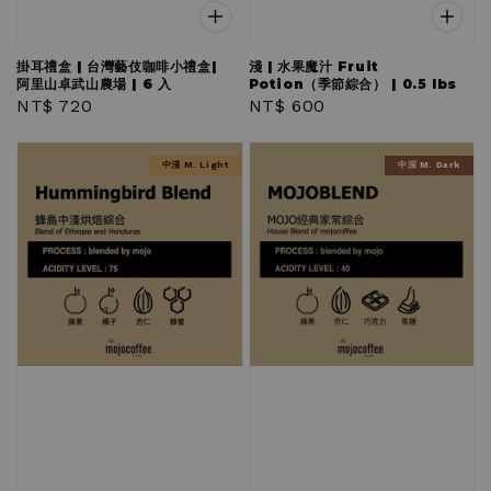
掛耳禮盒 | 台灣藝伎咖啡小禮盒|
淺 | 水果魔汁 Fruit
阿里山卓武山農場 | 6 入
Potion（季節綜合） | 0.5 lbs
Regular
NT$ 720
Regular
NT$ 600
price
price
中淺 M. Light
中深 M. Dark