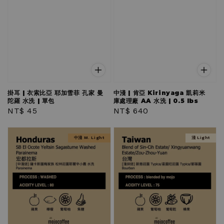
掛耳 | 衣索比亞 耶加雪菲 孔家 曼
中淺 | 肯亞 Kirinyaga 凱莉米
陀羅 水洗 | 單包
庫處理廠 AA 水洗 | 0.5 lbs
Regular
NT$ 45
Regular
NT$ 640
price
price
中淺 M. Light
淺 Light