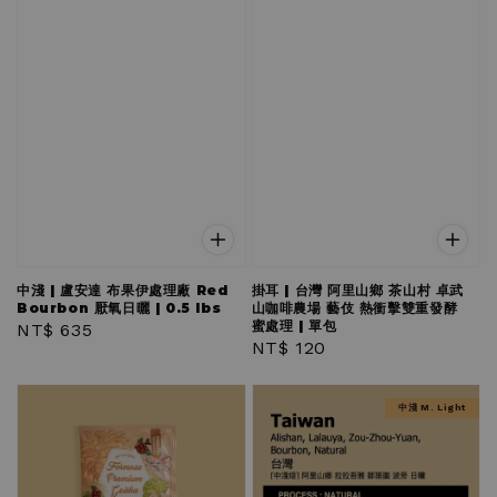
中淺 | 盧安達 布果伊處理廠 Red
掛耳 | 台灣 阿里山鄉 茶山村 卓武
Bourbon 厭氧日曬 | 0.5 lbs
山咖啡農場 藝伎 熱衝擊雙重發酵
蜜處理 | 單包
Regular
NT$ 635
Regular
NT$ 120
price
price
中淺 M. Light