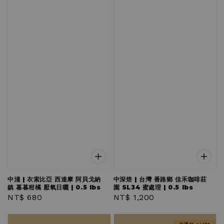
中淺 | 衣索比亞 西達摩 阿貝戈納
中深焙 | 台灣 番路鄉 佳禾咖啡莊
鎮 暮暮柑橘 厭氧日曬 | 0.5 lbs
園 SL34 蜜處理 | 0.5 lbs
Regular
NT$ 680
Regular
NT$ 1,200
price
price