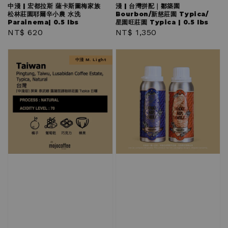
中淺 | 宏都拉斯 薩卡斯圖梅家族
淺 | 台灣拼配｜鄒築園
松林莊園耶爾辛小農 水洗
Bourbon/新慈莊園 Typica/
Parainema| 0.5 lbs
星園旺莊園 Typica | 0.5 lbs
Regular
NT$ 620
Regular
NT$ 1,350
price
price
中淺 M. Light