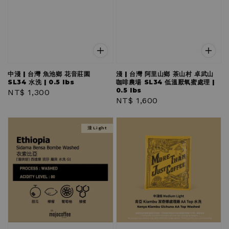
中淺 | 台灣 魚池鄉 花音莊園
淺 | 台灣 阿里山鄉 茶山村 卓武山
SL34 水洗 | 0.5 lbs
咖啡農場 SL34 低溫厭氧蜜處理 |
0.5 lbs
Regular
NT$ 1,300
Regular
NT$ 1,600
price
price
淺 Light