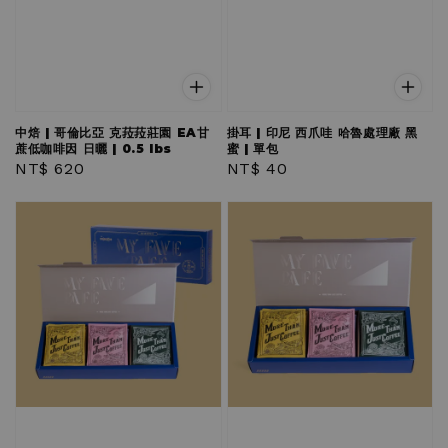
中焙 | 哥倫比亞 克菈菈莊園 EA甘
掛耳 | 印尼 西爪哇 哈魯處理廠 黑
蔗低咖啡因 日曬 | 0.5 lbs
蜜 | 單包
Regular
NT$ 620
Regular
NT$ 40
price
price