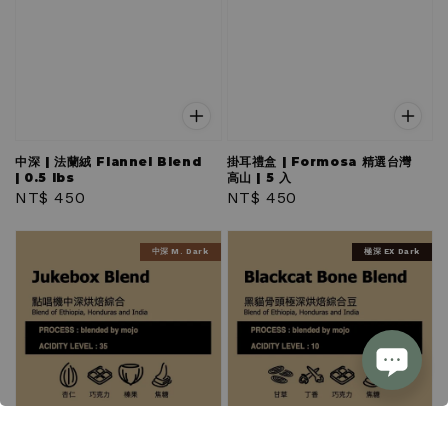
中深 | 法蘭絨 Flannel Blend
掛耳禮盒 | Formosa 精選台灣
| 0.5 lbs
高山 | 5 入
Regular
NT$ 450
Regular
NT$ 450
price
price
中深 M. Dark
極深 EX Dark