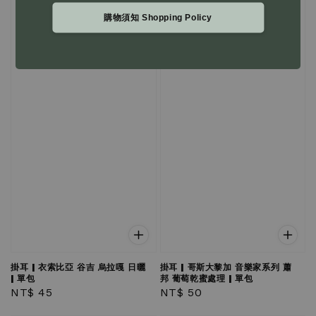
購物須知 Shopping Policy
掛耳 | 衣索比亞 谷吉 烏拉嘎 日曬
掛耳 | 哥斯大黎加 音樂家系列 蕭
| 單包
邦 葡萄乾蜜處理 | 單包
Regular
NT$ 45
Regular
NT$ 50
price
price