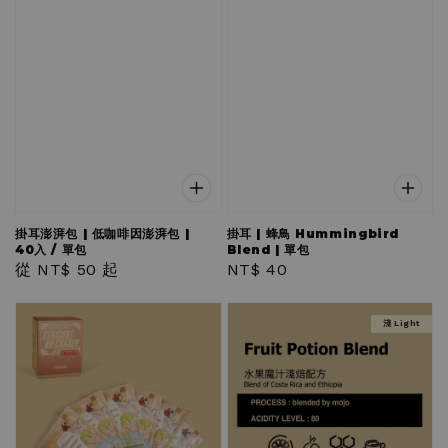
掛耳澎湃包 | 低咖啡因澎湃包 |
掛耳 | 蜂鳥 Hummingbird
40入 / 單包
Blend | 單包
Regular
從
NT$ 50
起
Regular
NT$ 40
price
price
淺 Light