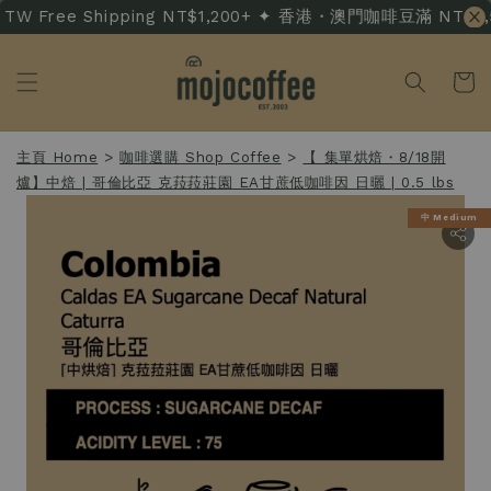
W Free Shipping NT$1,200+ ✦ 香港・澳門咖啡豆滿 NT$3,500
主頁 Home
>
咖啡選購 Shop Coffee
>
【 集單烘焙・8/18開
爐】中焙 | 哥倫比亞 克菈菈莊園 EA甘蔗低咖啡因 日曬 | 0.5 lbs
中 Medium