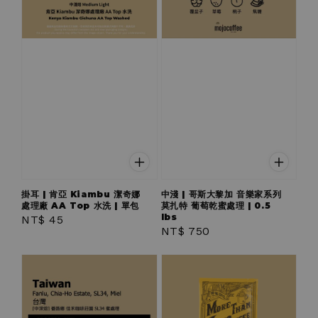
掛耳 | 肯亞 Kiambu 潔奇娜
中淺 | 哥斯大黎加 音樂家系列
處理廠 AA Top 水洗 | 單包
莫扎特 葡萄乾蜜處理 | 0.5
lbs
Regular
NT$ 45
Regular
NT$ 750
price
price