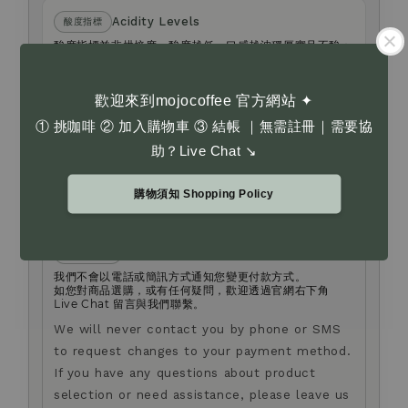
Acidity Levels
酸度指標
酸度指標並非烘焙度。酸度越低，口感越沈穩厚實且不酸；
酸度越高，果酸感更明顯、風味更清爽。
Acidity Levels are not roast levels. A lower
歡迎來到mojocoffee 官方網站 ✦
acidity level indicates a heavier, less acidic
① 挑咖啡 ② 加入購物車 ③ 結帳 ｜無需註冊｜需要協
taste; a higher level indicates brighter fruit
助？Live Chat ↘
acidity and a lighter taste.
了解更多 Learn More
購物須知 Shopping Policy
Anti-fraud Notice
防詐騙提醒
我們不會以電話或簡訊方式通知您變更付款方式。
如您對商品選購，或有任何疑問，歡迎透過官網右下角
Live Chat 留言與我們聯繫。
We will never contact you by phone or SMS
to request changes to your payment method.
If you have any questions about product
selection or need assistance, please leave us