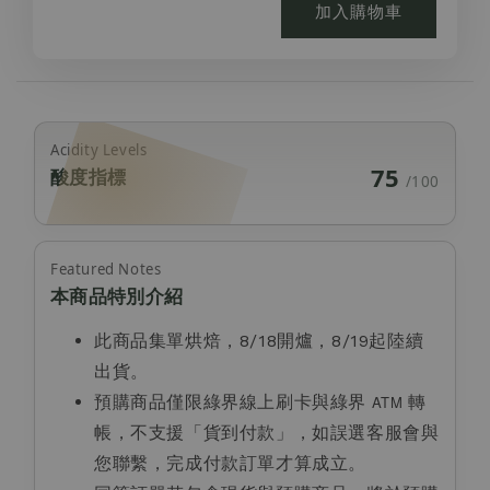
加入購物車
Acidity Levels
75
酸度指標
/100
Featured Notes
本商品特別介紹
此商品集單烘焙，8/18開爐，8/19起陸續
出貨。
預購商品僅限綠界線上刷卡與綠界
ATM
轉
帳，不支援「貨到付款」，如誤選客服會與
您聯繫，完成付款訂單才算成立。