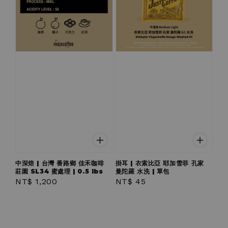
中深焙 | 台灣 番路鄉 佳禾咖啡
掛耳 | 衣索比亞 耶加雪菲 孔家
莊園 SL34 蜜處理 | 0.5 lbs
曼陀羅 水洗 | 單包
Regular
NT$ 1,200
Regular
NT$ 45
price
price