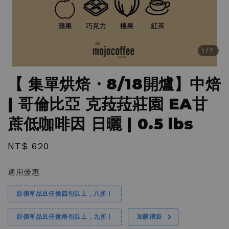
1
/7
【 集單烘焙・8/18開爐】中焙
| 哥倫比亞 克菈菈莊園 EA甘
蔗低咖啡因 日曬 | 0.5 lbs
Regular
NT$ 620
price
適用優惠
原價單品豆任挑四包以上，八折！
原價單品豆任挑兩包以上，九折！
加購禮袋