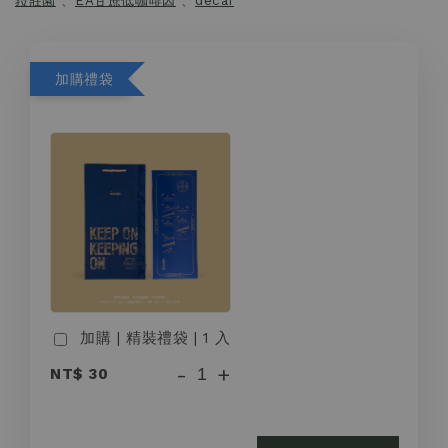
菈莊園
、
EA甘蔗低咖啡因
、
decaf
加購禮袋
加購 | 精裝禮袋 | 1 入
-
+
NT$ 30