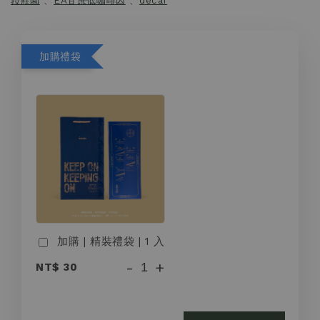
菈莊園
、
EA甘蔗低咖啡因
、
decaf
加購禮袋
加購 | 精裝禮袋 | 1 入
-
+
NT$ 30