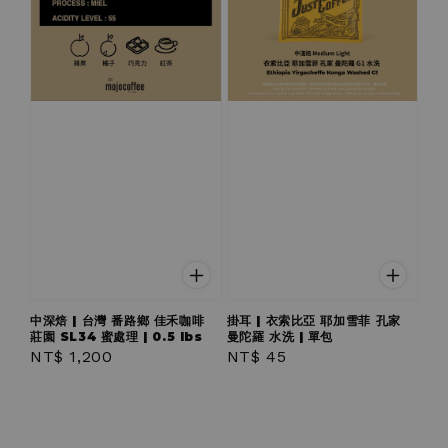
中深焙 | 台灣 番路鄉 佳禾咖啡
掛耳 | 衣索比亞 耶加雪菲 孔家
莊園 SL34 蜜處理 | 0.5 lbs
曼陀羅 水洗 | 單包
Regular
NT$ 1,200
Regular
NT$ 45
price
price