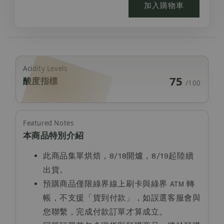
加入購物車
Acidity Levels
75
酸度指標
/100
Featured Notes
本商品特別介紹
此商品集單烘焙，8/18開爐，8/19起陸續
出貨。
預購商品僅限綠界線上刷卡與綠界
ATM
轉
帳，不支援「貨到付款」，如誤選客服會與
您聯繫，完成付款訂單才算成立。