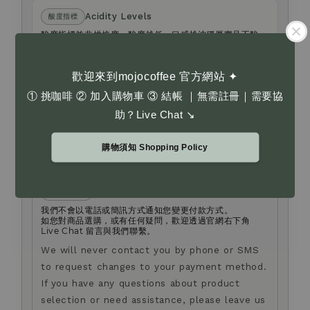
Acidity Levels
酸度指標
酸度指標並非烘焙度。酸度越低，口感越沈穩厚實且不酸；
酸度越高，果酸感更明顯、風味更清爽。
Acidity Levels are not roast levels. A lower
歡迎來到mojocoffee 官方網站 ✦
acidity level indicates a heavier, less acidic
① 挑咖啡 ② 加入購物車 ③ 結帳 ｜無需註冊｜需要協
taste; a higher level indicates brighter fruit
助？Live Chat ↘
acidity and a lighter taste.
了解更多 Learn More
購物須知 Shopping Policy
Anti-fraud Notice
防詐騙提醒
我們不會以電話或簡訊方式通知您變更付款方式。
如您對商品選購，或有任何疑問，歡迎透過官網右下角
Live Chat 留言與我們聯繫。
We will never contact you by phone or SMS
to request changes to your payment method.
If you have any questions about product
selection or need assistance, please leave us