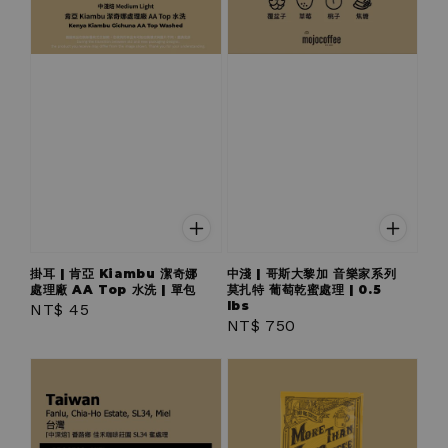
掛耳 | 肯亞 Kiambu 潔奇娜
中淺 | 哥斯大黎加 音樂家系列
處理廠 AA Top 水洗 | 單包
莫扎特 葡萄乾蜜處理 | 0.5
lbs
Regular
NT$ 45
Regular
NT$ 750
price
price