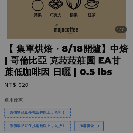
1
/7
【 集單烘焙・8/18開爐】中焙
| 哥倫比亞 克菈菈莊園 EA甘
蔗低咖啡因 日曬 | 0.5 lbs
Regular
NT$ 620
price
適用優惠
原價單品豆任挑四包以上，八折！
原價單品豆任挑兩包以上，九折！
加購禮袋