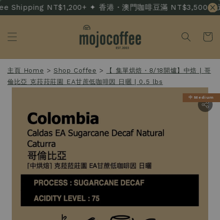
e Shipping NT$1,200+ ✦ 香港・澳門咖啡豆滿 NT$3,500 免運 · 
主頁 Home
>
Shop Coffee
>
【 集單烘焙・8/18開爐】中焙 | 哥
倫比亞 克菈菈莊園 EA甘蔗低咖啡因 日曬 | 0.5 lbs
中 Medium