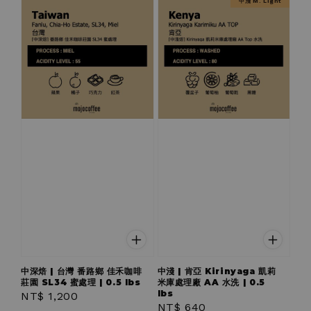
中淺 M. Light
中深焙 | 台灣 番路鄉 佳禾咖啡
中淺 | 肯亞 Kirinyaga 凱莉
莊園 SL34 蜜處理 | 0.5 lbs
米庫處理廠 AA 水洗 | 0.5
lbs
Regular
NT$ 1,200
Regular
NT$ 640