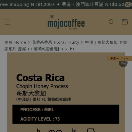
ee Shipping NT$1,200+ ✦ 香港・澳門咖啡豆滿 NT$3,500 免運 ·
主頁 Home
>
花香果香系 Floral Fruity
>
中淺 | 哥斯大黎加 音樂
家系列 蕭邦 F1 葡萄乾蜜處理| 0.5 lbs
中淺 M. Light