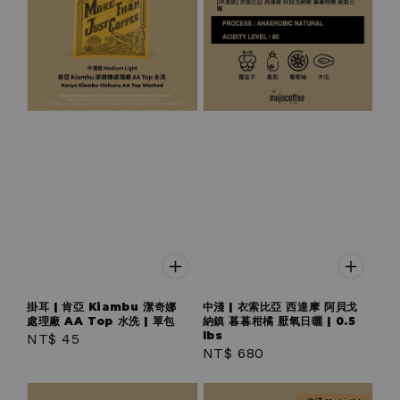
掛耳 | 肯亞 Kiambu 潔奇娜
中淺 | 衣索比亞 西達摩 阿貝戈
處理廠 AA Top 水洗 | 單包
納鎮 暮暮柑橘 厭氧日曬 | 0.5
lbs
Regular
NT$ 45
Regular
NT$ 680
price
price