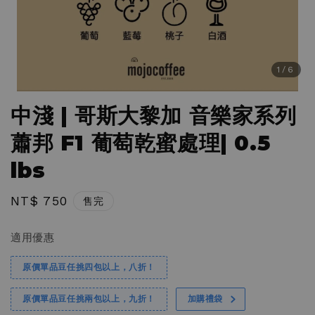
1
/6
中淺 | 哥斯大黎加 音樂家系列
蕭邦 F1 葡萄乾蜜處理| 0.5
lbs
Regular
NT$ 750
售完
price
適用優惠
原價單品豆任挑四包以上，八折！
原價單品豆任挑兩包以上，九折！
加購禮袋