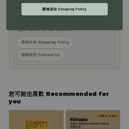
to request changes to your payment method.
If you have any questions about product
購物須知 Shopping Policy
selection or need assistance, please leave us
a message via the Live Chat at the bottom
right corner of our website.
購物須知 Shopping Policy
聯繫我們 Contact Us
您可能也喜歡 Recommended for
you
中淺 M. Light