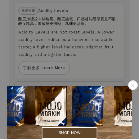
Acidity Levels
酸度指標
酸度指標並非烘焙度。酸度越低，口感越沈穩厚實且不酸；
酸度越高，果酸感更明顯、風味更清爽。
Acidity Levels are not roast levels. A lower
acidity level indicates a heavier, less acidic
taste; a higher level indicates brighter fruit
acidity and a lighter taste.
了解更多 Learn More
Anti-fraud Notice
防詐騙提醒
我們不會以電話或簡訊方式通知您變更付款方式。
如您對商品選購，或有任何疑問，歡迎透過官網右下角
Live Chat 留言與我們聯繫。
.
We will never contact you by phone or SMS
.
to request changes to your payment method.
If you have any questions about product
SHOP NOW
selection or need assistance, please leave us