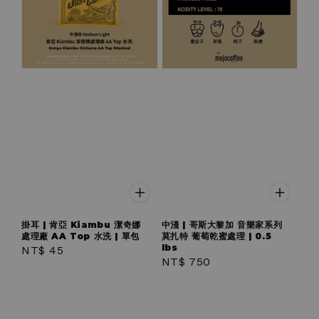
掛耳 | 肯亞 Kiambu 潔奇娜
中淺 | 哥斯大黎加 音樂家系列
處理廠 AA Top 水洗 | 單包
莫扎特 葡萄乾蜜處理 | 0.5
lbs
Regular
NT$ 45
Regular
NT$ 750
price
price