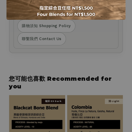
a message via the Live Chat at the bottom
right corner of our website.
購物須知 Shopping Policy
聯繫我們 Contact Us
您可能也喜歡 Recommended for
you
極深 EX Dark
淺 Light