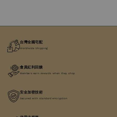
台灣全國宅配
Worldwide Shipping
會員紅利回饋
Members earn rewards when they shop
安全加密技術
Secured with standard encryption