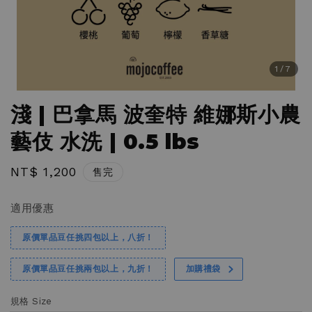
1
/7
淺 | 巴拿馬 波奎特 維娜斯小農
藝伎 水洗 | 0.5 lbs
Regular
NT$ 1,200
售完
price
適用優惠
原價單品豆任挑四包以上，八折！
原價單品豆任挑兩包以上，九折！
加購禮袋
規格 Size