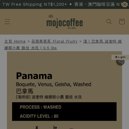
TW Free Shipping NT$1,200+ ✦ 香港・澳門咖啡豆滿 NT$3,500
主頁 Home
>
花香果香系 Floral Fruity
>
淺 | 巴拿馬 波奎特 維
娜斯小農 藝伎 水洗 | 0.5 lbs
淺 Light