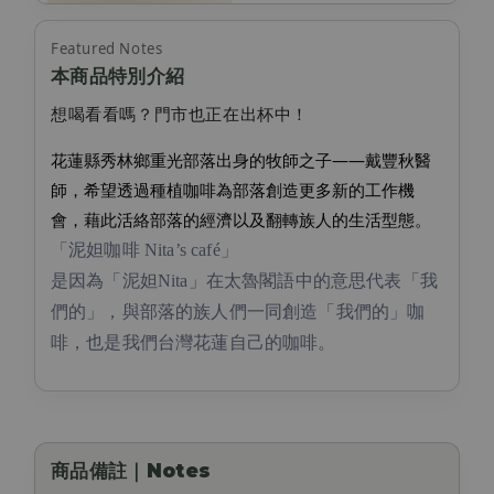
Featured Notes
本商品特別介紹
想喝看看嗎？門市也正在出杯中！
花蓮縣秀林鄉重光部落出身的牧師之子——戴豐秋醫
師，希望透過種植咖啡為部落創造更多新的工作機
會，藉此活絡部落的經濟以及翻轉族人的生活型態。
「泥妲咖啡 Nita’s café」
是因為「泥妲Nita」在太魯閣語中的意思代表「我
們的」，與部落的族人們一同創造「我們的」咖
啡，也是我們台灣花蓮自己的咖啡。
商品備註｜Notes