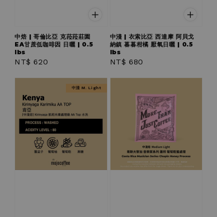
中焙 | 哥倫比亞 克菈菈莊園
中淺 | 衣索比亞 西達摩 阿貝戈
EA甘蔗低咖啡因 日曬 | 0.5
納鎮 暮暮柑橘 厭氧日曬 | 0.5
lbs
lbs
Regular
NT$ 620
Regular
NT$ 680
price
price
中淺 M. Light