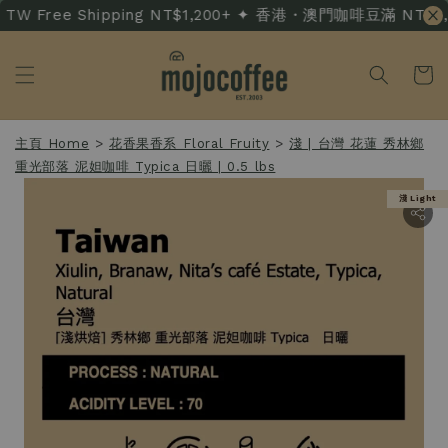
TW Free Shipping NT$1,200+ ✦ 香港・澳門咖啡豆滿 NT$3,500
主頁 Home
>
花香果香系 Floral Fruity
>
淺 | 台灣 花蓮 秀林鄉
重光部落 泥妲咖啡 Typica 日曬 | 0.5 lbs
淺 Light