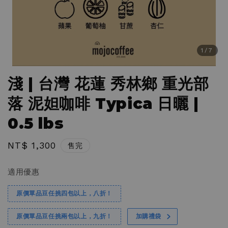
1
/7
淺 | 台灣 花蓮 秀林鄉 重光部
落 泥妲咖啡 Typica 日曬 |
0.5 lbs
Regular
NT$ 1,300
售完
price
適用優惠
原價單品豆任挑四包以上，八折！
原價單品豆任挑兩包以上，九折！
加購禮袋