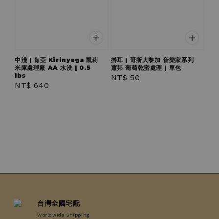
中淺 | 肯亞 Kirinyaga 凱莉
掛耳 | 哥斯大黎加 音樂家系列
米庫處理廠 AA 水洗 | 0.5
蕭邦 葡萄乾蜜處理 | 單包
lbs
Regular
NT$ 50
Regular
NT$ 640
price
price
台灣全國宅配
Worldwide Shipping