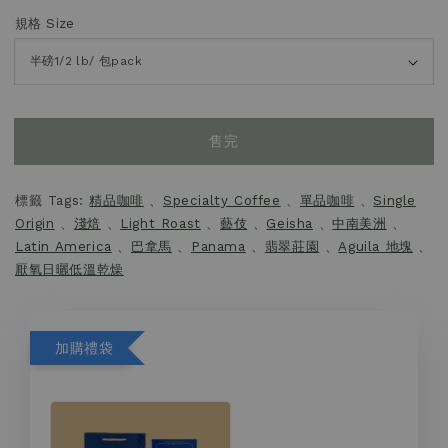
規格 Size
售完
標籤 Tags:
精品咖啡
、
Specialty Coffee
、
單品咖啡
、
Single
Origin
、
淺焙
、
Light Roast
、
藝伎
、
Geisha
、
中南美洲
、
Latin America
、
巴拿馬
、
Panama
、
翡翠莊園
、
Aguila 地塊
、
厭氧日曬低溫乾燥
加購禮袋