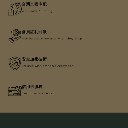
台灣全國宅配
Worldwide Shipping
會員紅利回饋
Members earn rewards when they shop
安全加密技術
Secured with standard encryption
信用卡服務
Credit cards accepted