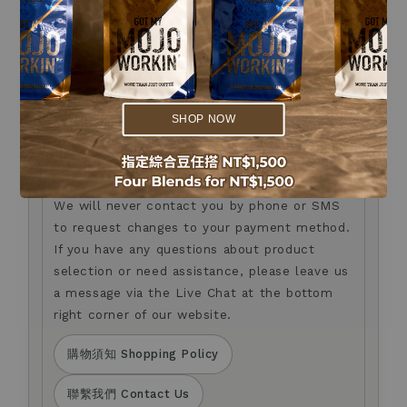
taste; a higher level indicates brighter fruit
acidity and a lighter taste.
.
了解更多 Learn More
.
SHOP NOW
Anti-fraud Notice
防詐騙提醒
我們不會以電話或簡訊方式通知您變更付款方式。
如您對商品選購，或有任何疑問，歡迎透過官網右下角
Live Chat 留言與我們聯繫。
We will never contact you by phone or SMS
to request changes to your payment method.
If you have any questions about product
selection or need assistance, please leave us
a message via the Live Chat at the bottom
right corner of our website.
購物須知 Shopping Policy
聯繫我們 Contact Us