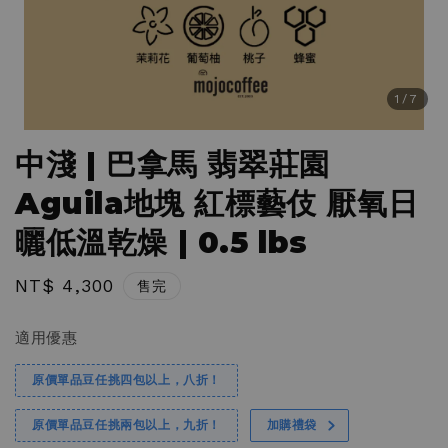
1
/7
中淺 | 巴拿馬 翡翠莊園
Aguila地塊 紅標藝伎 厭氧日
曬低溫乾燥 | 0.5 lbs
Regular
NT$ 4,300
售完
price
適用優惠
原價單品豆任挑四包以上，八折！
原價單品豆任挑兩包以上，九折！
加購禮袋