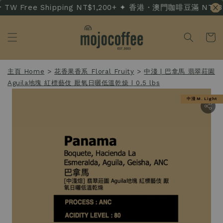
TW Free Shipping NT$1,200+ ✦ 香港・澳門咖啡豆滿 NT$3,500
主頁 Home
>
花香果香系 Floral Fruity
>
中淺 | 巴拿馬 翡翠莊園
Aguila地塊 紅標藝伎 厭氧日曬低溫乾燥 | 0.5 lbs
中淺 M. Light