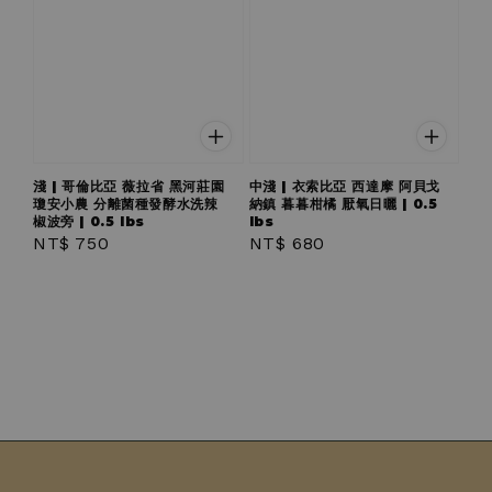
淺 | 哥倫比亞 薇拉省 黑河莊園
中淺 | 衣索比亞 西達摩 阿貝戈
瓊安小農 分離菌種發酵水洗辣
納鎮 暮暮柑橘 厭氧日曬 | 0.5
椒波旁 | 0.5 lbs
lbs
Regular
NT$ 750
Regular
NT$ 680
price
price