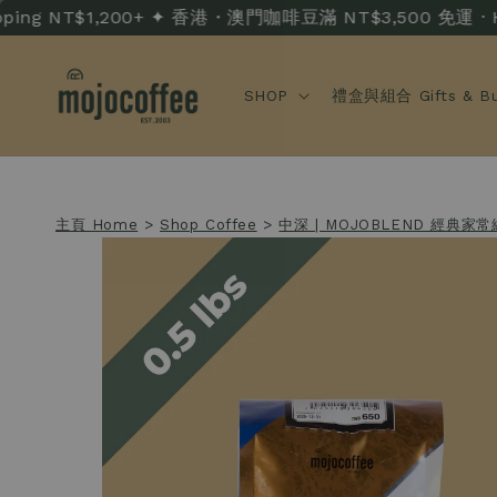
g NT$1,200+ ✦ 香港・澳門咖啡豆滿 NT$3,500 免運 · HK/MO 
SHOP
禮盒與組合 Gifts & Bu
主頁 Home
>
Shop Coffee
>
中深 | MOJOBLEND 經典家常綜合