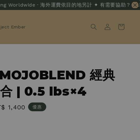
ng Worldwide · 海外運費依目的地另計 ✦ 有需要協助？ · Live Ch
oject Ember
 MOJOBLEND 經典
 | 0.5 lbs×4
le
$ 1,400
優惠
ice