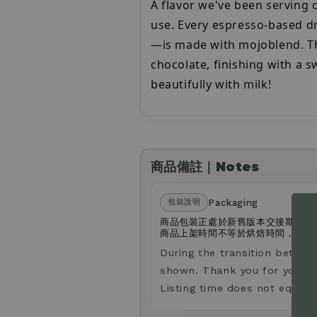
A flavor we've been serving 
use. Every espresso-based d
—is made with mojoblend. The
chocolate, finishing with a sw
beautifully with milk!
商品備註｜Notes
Packaging
包裝說明
商品包裝正處於新舊版本交接期，您
商品上架時間不等於烘焙時間，請放
During the transition betwee
shown. Thank you for your u
Listing time does not equal r