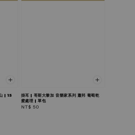
| 15
掛耳 | 哥斯大黎加 音樂家系列 蕭邦 葡萄乾
蜜處理 | 單包
Regular
NT$ 50
price