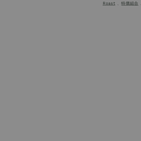
Roast
、
特價組合