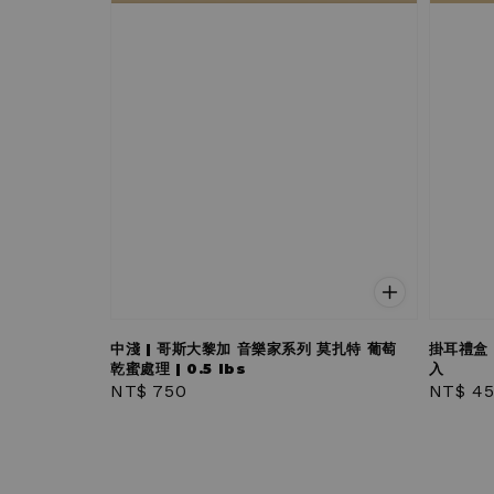
中淺 | 哥斯大黎加 音樂家系列 莫扎特 葡萄
掛耳禮盒 
乾蜜處理 | 0.5 lbs
入
Regular
NT$ 750
Regula
NT$ 4
price
price