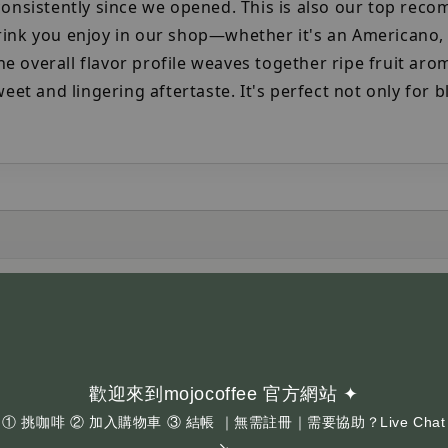
consistently since we opened. This is also our top re
rink you enjoy in our shop—whether it's an Americano, 
 overall flavor profile weaves together ripe fruit ar
eet and lingering aftertaste. It's perfect not only for b
收到的包裝樣式可能與商品圖片不同，敬請理解。
心。
n old and new packaging designs, the product you receive
nderstanding.
歡迎來到mojocoffee 官方網站 ✦
oasting time.
① 挑咖啡 ② 加入購物車 ③ 結帳 ｜無需註冊｜需要協助？Live Chat
↘