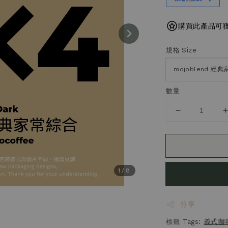
購買此產品可獲得
規格 Size
數量
1
/8
分享
標籤 Tags:
義式咖