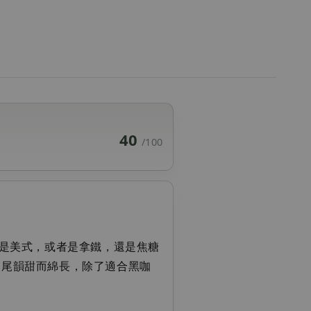
40
/100
是美式，或者是拿鐵，還是焦糖
成，尾韻甜而綿長，除了適合黑咖