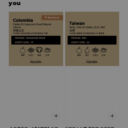
you
中 Medium