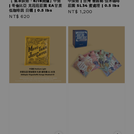
【 集單烘焙・8/18開爐】中焙
中深焙 | 台灣 番路鄉 佳禾咖啡
| 哥倫比亞 克菈菈莊園 EA甘蔗
莊園 SL34 蜜處理 | 0.5 lbs
低咖啡因 日曬 | 0.5 lbs
Regular
NT$ 1,200
Regular
NT$ 620
price
price