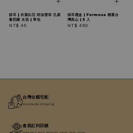
掛耳 | 衣索比亞 耶加雪菲 孔家
掛耳禮盒 | Formosa 精選台
曼陀羅 水洗 | 單包
灣高山 | 5 入
Regular
NT$ 45
Regular
NT$ 450
price
price
台灣全國宅配
Worldwide Shipping
會員紅利回饋
Members earn rewards when they shop