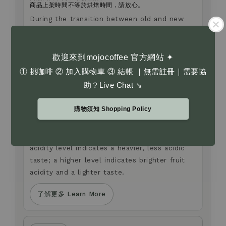
商品上架時間不等於烘焙時間，請放心。
During the transition between old and new
packaging designs, the product you receive
may differ from the image shown. Thank you
for your understanding.
歡迎來到mojocoffee 官方網站 ✦
Listing time does not equal roasting time.
① 挑咖啡 ② 加入購物車 ③ 結帳 ｜無需註冊｜需要協
助？Live Chat ↘
Acidity Levels
酸度指標
購物須知 Shopping Policy
酸度指標並非烘焙度。酸度越低，口感越沈穩厚實且不酸；
酸度越高，果酸感更明顯、風味更清爽。
Acidity Levels are not roast levels. A lower
acidity level indicates a heavier, less acidic
taste; a higher level indicates brighter fruit
acidity and a lighter taste.
了解更多 Learn More