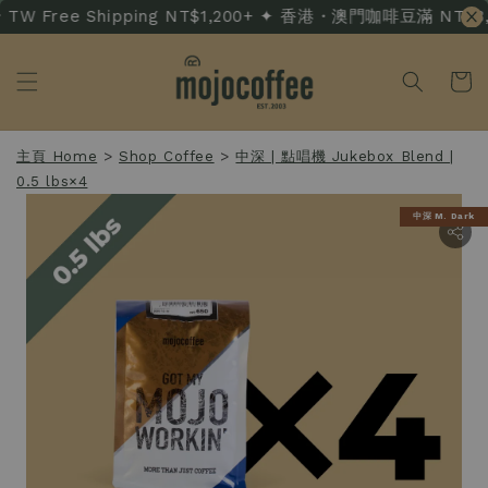
TW Free Shipping NT$1,200+ ✦ 香港・澳門咖啡豆滿 NT$3,500
主頁 Home
>
Shop Coffee
>
中深 | 點唱機 Jukebox Blend |
0.5 lbs×4
中深 M. Dark