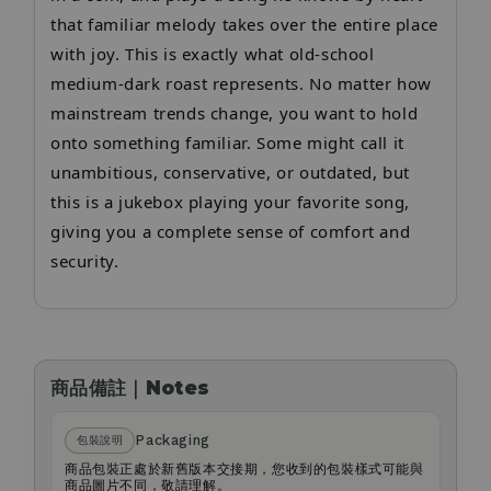
that familiar melody takes over the entire place
with joy. This is exactly what old-school
medium-dark roast represents. No matter how
mainstream trends change, you want to hold
onto something familiar. Some might call it
unambitious, conservative, or outdated, but
this is a jukebox playing your favorite song,
giving you a complete sense of comfort and
security.
商品備註｜Notes
Packaging
包裝說明
商品包裝正處於新舊版本交接期，您收到的包裝樣式可能與
商品圖片不同，敬請理解。