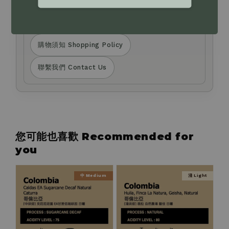
a message via the Live Chat at the bottom
right corner of our website.
購物須知 Shopping Policy
聯繫我們 Contact Us
您可能也喜歡 Recommended for
you
中 Medium
淺 Light