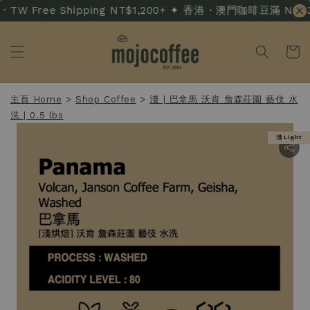
 TW Free Shipping NT$1,200+ ✦ 香港・澳門咖啡豆滿 NT$3,50
主頁 Home
>
Shop Coffee
>
淺 | 巴拿馬 沃肯 詹森莊園 藝伎 水
洗 | 0.5 lbs
淺 Light