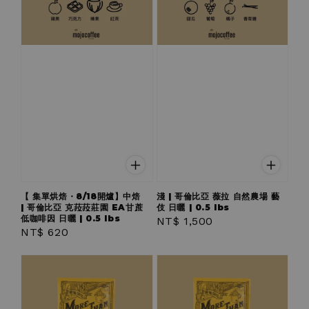
【 集單烘焙・8/18開爐】中焙
淺 | 哥倫比亞 薇拉 自然農場 藝
| 哥倫比亞 克菈菈莊園 EA甘蔗
伎 日曬 | 0.5 lbs
低咖啡因 日曬 | 0.5 lbs
Regular
NT$ 1,500
Regular
NT$ 620
price
price