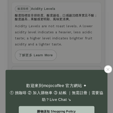
Acidity Levels
酸度指標
酸度指標並非烘焙度。酸度越低，口感越沈穩厚實且不酸；
酸度越高，果酸感更明顯、風味更清爽。
Acidity Levels are not roast levels. A lower
acidity level indicates a heavier, less acidic
taste; a higher level indicates brighter fruit
acidity and a lighter taste.
了解更多 Learn More
Anti-fraud Notice
防詐騙提醒
我們不會以電話或簡訊方式通知您變更付款方式。
如您對商品選購，或有任何疑問，歡迎透過官網右下角
歡迎來到mojocoffee 官方網站 ✦
Live Chat 留言與我們聯繫。
① 挑咖啡 ② 加入購物車 ③ 結帳 ｜無需註冊｜需要協
We will never contact you by phone or SMS
助？Live Chat ↘
to request changes to your payment method.
If you have any questions about product
購物須知 Shopping Policy
selection or need assistance, please leave us