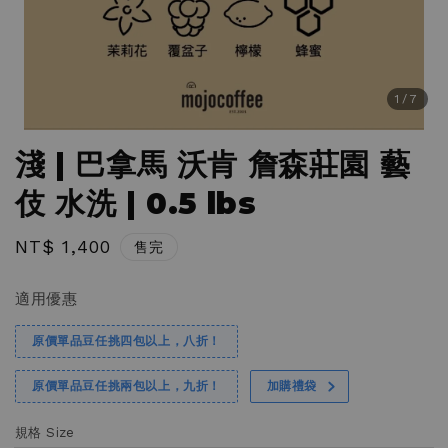
1
/7
淺 | 巴拿馬 沃肯 詹森莊園 藝
伎 水洗 | 0.5 lbs
Regular
NT$ 1,400
售完
price
適用優惠
原價單品豆任挑四包以上，八折！
原價單品豆任挑兩包以上，九折！
加購禮袋
規格 Size