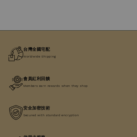
台灣全國宅配
Worldwide Shipping
會員紅利回饋
Members earn rewards when they shop
安全加密技術
Secured with standard encryption