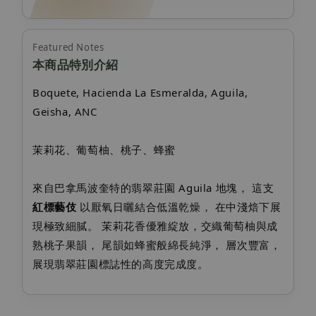
Featured Notes
本商品特別介紹
Boquete, Hacienda La Esmeralda, Aguila,
Geisha, ANC
茉莉花、葡萄柚、桃子、蜂蜜
來自巴拿馬波奎特的翡翠莊園 Aguila 地塊， 這支
紅標藝伎
以厭氧日曬結合低溫乾燥， 在中淺焙下展
現極致細膩。 茉莉花香優雅綻放，交織葡萄柚與成
熟桃子果韻， 尾韻如蜂蜜般綿長純淨， 層次豐富，
展現翡翠莊園標誌性的高度完成度。