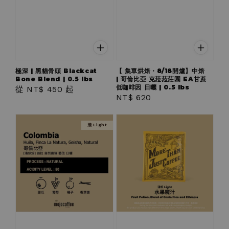
極深 | 黑貓骨頭 Blackcat
【 集單烘焙・8/18開爐】中焙
Bone Blend | 0.5 lbs
| 哥倫比亞 克菈菈莊園 EA甘蔗
低咖啡因 日曬 | 0.5 lbs
Regular
從
NT$ 450
起
Regular
NT$ 620
price
price
淺 Light