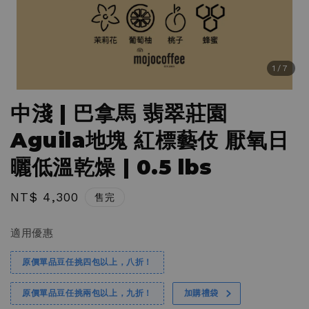
1
/7
中淺 | 巴拿馬 翡翠莊園
Aguila地塊 紅標藝伎 厭氧日
曬低溫乾燥 | 0.5 lbs
Regular
NT$ 4,300
售完
price
適用優惠
原價單品豆任挑四包以上，八折！
原價單品豆任挑兩包以上，九折！
加購禮袋