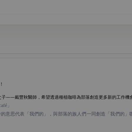
！
之子——戴豐秋醫師，希望透過種植咖啡為部落創造更多新的工作機
café」
語中的意思代表「我們的」，與部落的族人們一同創造「我們的