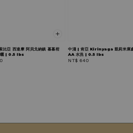
衣索比亞 西達摩 阿貝戈納鎮 暮暮柑
中淺 | 肯亞 Kirinyaga 凱莉米
 | 0.5 lbs
AA 水洗 | 0.5 lbs
r
0
Regular
NT$ 640
price