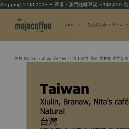
pping NT$1,200+ ✦ 香港・澳門咖啡豆滿 NT$3,500 免運 · HK/
SHOP
禮盒與組合 Gifts & Bu
主頁 Home
>
Shop Coffee
>
淺 | 台灣 花蓮 秀林鄉 重光部落 泥妲