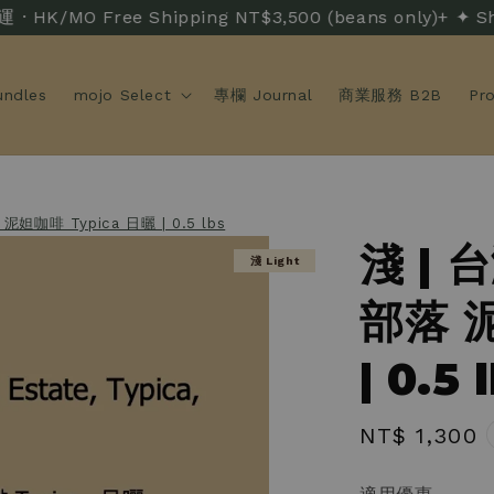
MO Free Shipping NT$3,500 (beans only)+ ✦ Sh
ndles
mojo Select
專欄 Journal
商業服務 B2B
Pr
咖啡 Typica 日曬 | 0.5 lbs
淺 | 
淺 Light
部落 泥
| 0.5 
Regular
NT$ 1,300
price