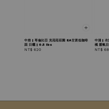
中焙 | 哥倫比亞 克菈菈莊園 EA甘蔗低咖啡
中淺 | 
因 日曬 | 0.5 lbs
橘 厭氧日曬
Regular
NT$ 620
Regula
NT$ 68
price
price