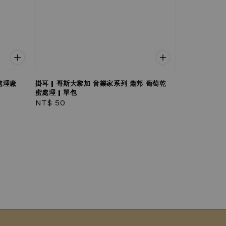
庫處理廠
掛耳 | 哥斯大黎加 音樂家系列 蕭邦 葡萄乾
蜜處理 | 單包
Regular
NT$ 50
price