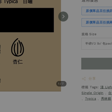
適用優惠
原價單品豆任挑
原價單品豆任挑
規格 Size
分享
1
/7
標籤 Tags:
淺 Ligh
Single Origin
、
台
、
Typica
、
秀林鄉