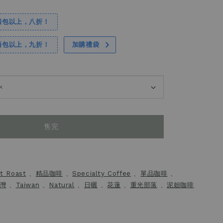
四包以上，八折！
兩包以上，九折！
加購禮袋
售完
t Roast
、
精品咖啡
、
Specialty Coffee
、
單品咖啡
、
灣
、
Taiwan
、
Natural
、
日曬
、
花蓮
、
重光部落
、
泥妲咖啡