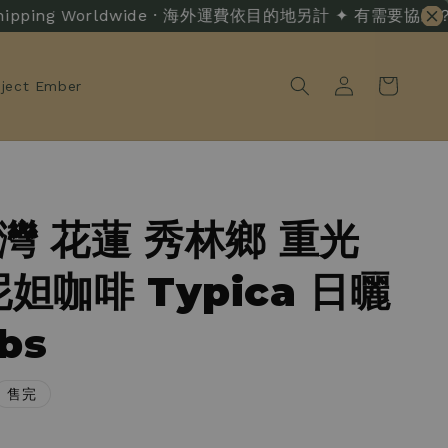
ipping Worldwide · 海外運費依目的地另計 ✦ 有需要協助？ · Liv
oject Ember
台灣 花蓮 秀林鄉 重光
妲咖啡 Typica 日曬
lbs
售完