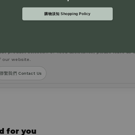
購物須知 Shopping Policy
更付款方式。
過官網右下角 Live Chat 留言與我們聯繫。
y phone or SMS to request changes to your payment metho
out product selection or need assistance, please leave us 
f our website.
聯繫我們 Contact Us
for you