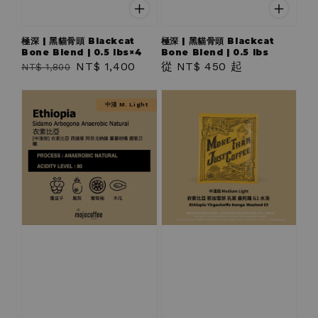
極深 | 黑貓骨頭 Blackcat
極深 | 黑貓骨頭 Blackcat
Bone Blend | 0.5 lbs×4
Bone Blend | 0.5 lbs
Regular
Sale
NT$ 1,400
Regular
從
NT$ 450
起
NT$ 1,800
price
price
price
中淺 M. Light