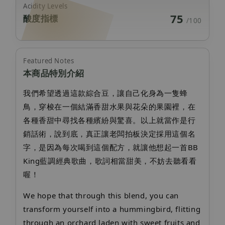
Acidity Levels
75
酸度指標
/100
Featured Notes
本商品特別介紹
我們希望透過這款綜合豆，讓自己化身為一隻蜂
鳥，穿梭在一個結滿香甜水果與花朵的果園裡，在
各種香甜中尋找各種繽紛與驚喜。以上就當作是行
銷話術，說到底，真正讓老闆拍板決定採用這個名
字，是因為每次喝到這個配方，就讓他想起一首BB
King藍調經典歌曲，歌詞相當甜美，不妨去聽看看
喔！
We hope that through this blend, you can
transform yourself into a hummingbird, flitting
through an orchard laden with sweet fruits and