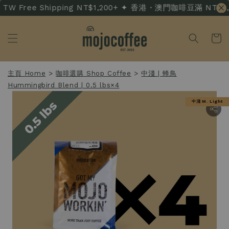
W Free Shipping NT$1,200+ ✦ 香港・澳門咖啡豆滿 NT$3,500
主頁 Home
>
咖啡選購 Shop Coffee
>
中淺 | 蜂鳥
Hummingbird Blend | 0.5 lbs×4
中淺 M. Light