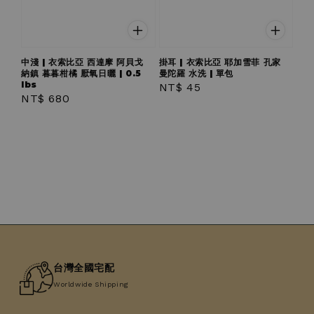
中淺 | 衣索比亞 西達摩 阿貝戈
掛耳 | 衣索比亞 耶加雪菲 孔家
納鎮 暮暮柑橘 厭氧日曬 | 0.5
曼陀羅 水洗 | 單包
lbs
Regular
NT$ 45
Regular
NT$ 680
price
price
台灣全國宅配
Worldwide Shipping