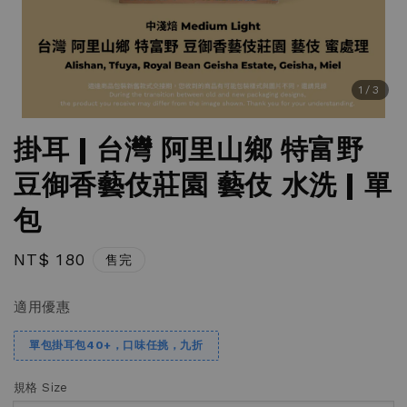
1
/3
掛耳 | 台灣 阿里山鄉 特富野
豆御香藝伎莊園 藝伎 水洗 | 單
包
Regular
NT$ 180
售完
price
適用優惠
單包掛耳包40+，口味任挑，九折
規格 Size