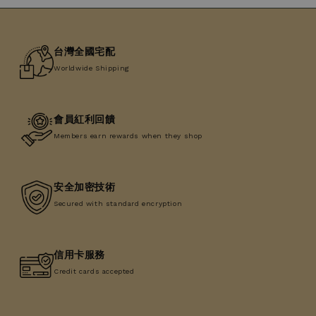
台灣全國宅配
Worldwide Shipping
會員紅利回饋
Members earn rewards when they shop
安全加密技術
Secured with standard encryption
信用卡服務
Credit cards accepted