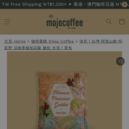
TW Free Shipping NT$1,200+ ✦ 香港・澳門咖啡豆滿 NT$3,500
主頁 Home
>
咖啡選購 Shop Coffee
>
掛耳 | 台灣 阿里山鄉 特
富野 豆御香藝伎莊園 藝伎 水洗 | 單包