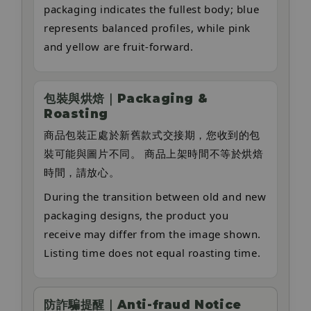
packaging indicates the fullest body; blue
represents balanced profiles, while pink
and yellow are fruit-forward.
包裝與烘焙｜Packaging &
Roasting
商品包裝正處於新舊款式交接期，您收到的包
裝可能與圖片不同。 商品上架時間不等於烘焙
時間，請放心。
During the transition between old and new
packaging designs, the product you
receive may differ from the image shown.
Listing time does not equal roasting time.
防詐騙提醒｜Anti-fraud Notice