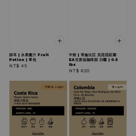
掛耳 | 水果魔汁 Fruit
中焙 | 哥倫比亞 克菈菈莊園
Potion | 單包
EA甘蔗低咖啡因 日曬 | 0.5
lbs
Regular
NT$ 45
Regular
NT$ 620
price
price
中淺 M. Light
淺 Light