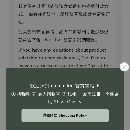
我們不會以電話或簡訊方式通知您變更付款方
式。 如有任何疑問，請聯繫客服或參考購物須
知。
如果您對商品選購，或有任何疑問，歡迎透過
官網右下角 Live Chat 留言與我們聯繫。
If you have any questions about product
selection or need assistance, feel free to
leave us a message via the Live Chat at the
bottom right corner of our website.
We will never contact you by phone or
歡迎來到mojocoffee 官方網站 ✦
SMS to request payment changes. Please
① 挑咖啡 ② 加入購物車 ③ 結帳 ｜無需註冊｜需要協
contact customer service or refer to our
助？Live Chat ↘
shopping policy if you have concerns.
購物須知 Shopping Policy
購物須知 Shopping Policy