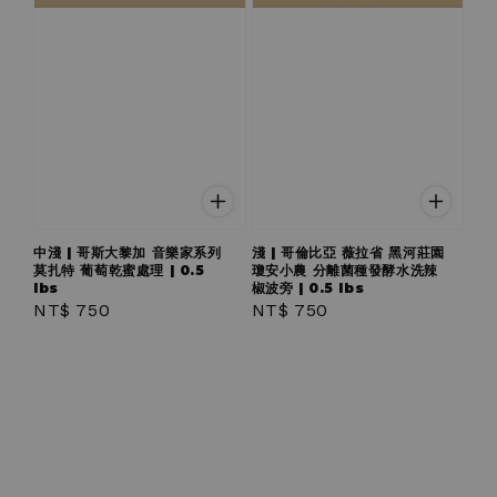
中淺 | 哥斯大黎加 音樂家系列
淺 | 哥倫比亞 薇拉省 黑河莊園
莫扎特 葡萄乾蜜處理 | 0.5
瓊安小農 分離菌種發酵水洗辣
lbs
椒波旁 | 0.5 lbs
Regular
NT$ 750
Regular
NT$ 750
price
price