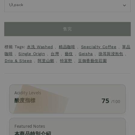
售完
標籤 Tags:
水洗 Washed
、
精品咖啡
、
Specialty Coffee
、
單品
咖啡
、
Single Origin
、
台灣
、
藝伎
、
Geisha
、
掛耳與浸泡包
、
Drip & Steep
、
阿里山鄉
、
特富野
、
豆御香藝伎莊園
Acidity Levels
75
酸度指標
/100
Featured Notes
本商品特別介紹