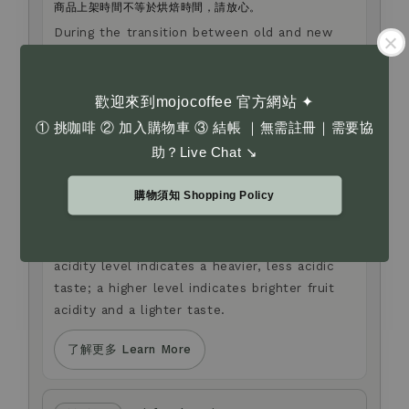
商品上架時間不等於烘焙時間，請放心。
During the transition between old and new
packaging designs, the product you receive
may differ from the image shown. Thank you
for your understanding.
歡迎來到mojocoffee 官方網站 ✦
Listing time does not equal roasting time.
① 挑咖啡 ② 加入購物車 ③ 結帳 ｜無需註冊｜需要協
助？Live Chat ↘
Acidity Levels
酸度指標
購物須知 Shopping Policy
酸度指標並非烘焙度。酸度越低，口感越沈穩厚實且不酸；
酸度越高，果酸感更明顯、風味更清爽。
Acidity Levels are not roast levels. A lower
acidity level indicates a heavier, less acidic
taste; a higher level indicates brighter fruit
acidity and a lighter taste.
了解更多 Learn More