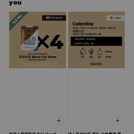
you
極深 EX Dark
淺 Light