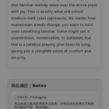
that familiar melody takes over the entire place
with joy. This is exactly what old-school
medium-dark roast represents. No matter how
mainstream trends change, you want to hold
onto something familiar. Some might call it
unambitious, conservative, or outdated, but
this is a jukebox playing your favorite song,
giving you a complete sense of comfort and
security.
商品備註｜Notes
Packaging
包裝說明
商品包裝正處於新舊版本交接期，您收到的包裝樣式可能與
商品圖片不同，敬請理解。