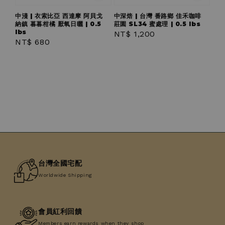
中淺 | 衣索比亞 西達摩 阿貝戈
中深焙 | 台灣 番路鄉 佳禾咖啡
納鎮 暮暮柑橘 厭氧日曬 | 0.5
莊園 SL34 蜜處理 | 0.5 lbs
lbs
Regular
NT$ 1,200
Regular
NT$ 680
price
price
台灣全國宅配
Worldwide Shipping
會員紅利回饋
Members earn rewards when they shop