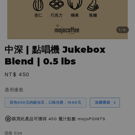
1
/6
中深 | 點唱機 Jukebox
Blend | 0.5 lbs
Regular
NT$ 450
price
適用優惠
四包450元的綜合豆，口味任搭，1500元
加購禮袋
購買此產品可獲得 450 魔汁點數 mojoPOINTS
規格 Size