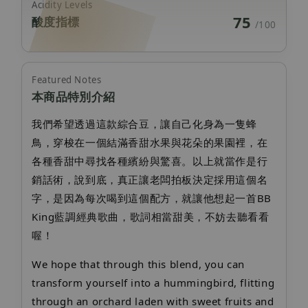
Acidity Levels
75
酸度指標
/100
Featured Notes
本商品特別介紹
我們希望透過這款綜合豆，讓自己化身為一隻蜂
鳥，穿梭在一個結滿香甜水果與花朵的果園裡，在
各種香甜中尋找各種繽紛與驚喜。以上就當作是行
銷話術，說到底，真正讓老闆拍板決定採用這個名
字，是因為每次喝到這個配方，就讓他想起一首BB
King藍調經典歌曲，歌詞相當甜美，不妨去聽看看
喔！
We hope that through this blend, you can
transform yourself into a hummingbird, flitting
through an orchard laden with sweet fruits and