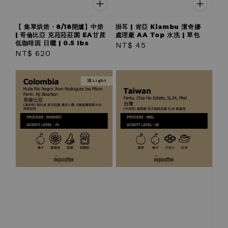
【 集單烘焙・8/18開爐】中焙
掛耳 | 肯亞 Kiambu 潔奇娜
| 哥倫比亞 克菈菈莊園 EA甘蔗
處理廠 AA Top 水洗 | 單包
低咖啡因 日曬 | 0.5 lbs
Regular
NT$ 45
Regular
NT$ 620
price
price
淺 Light