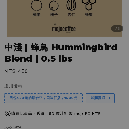
1
/6
中淺 | 蜂鳥 Hummingbird
Blend | 0.5 lbs
Regular
NT$ 450
price
適用優惠
四包450元的綜合豆，口味任搭，1500元
加購禮袋
購買此產品可獲得 450 魔汁點數 mojoPOINTS
規格 Size