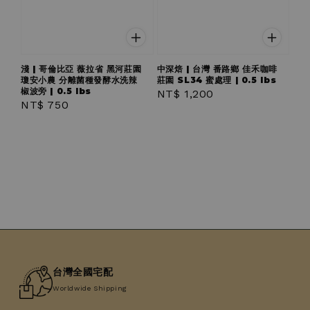
淺 | 哥倫比亞 薇拉省 黑河莊園
中深焙 | 台灣 番路鄉 佳禾咖啡
瓊安小農 分離菌種發酵水洗辣
莊園 SL34 蜜處理 | 0.5 lbs
椒波旁 | 0.5 lbs
Regular
NT$ 1,200
Regular
NT$ 750
price
price
台灣全國宅配
Worldwide Shipping