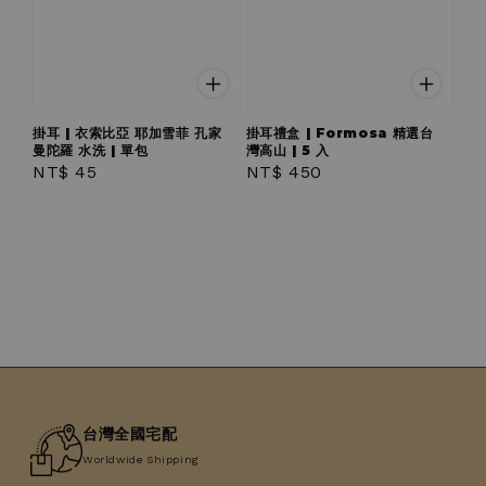
掛耳 | 衣索比亞 耶加雪菲 孔家
掛耳禮盒 | Formosa 精選台
曼陀羅 水洗 | 單包
灣高山 | 5 入
Regular
NT$ 45
Regular
NT$ 450
price
price
台灣全國宅配
Worldwide Shipping