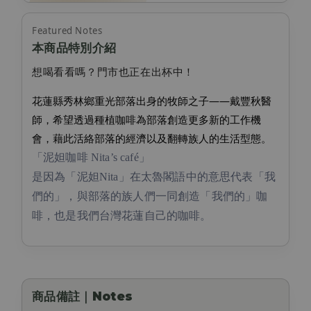
Featured Notes
本商品特別介紹
想喝看看嗎？門市也正在出杯中！
花蓮縣秀林鄉重光部落出身的牧師之子——戴豐秋醫
師，希望透過種植咖啡為部落創造更多新的工作機
會，藉此活絡部落的經濟以及翻轉族人的生活型態。
「泥妲咖啡 Nita’s café」
是因為「泥妲Nita」在太魯閣語中的意思代表「我
們的」，與部落的族人們一同創造「我們的」咖
啡，也是我們台灣花蓮自己的咖啡。
商品備註｜Notes