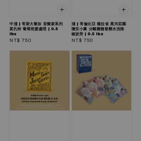
中淺 | 哥斯大黎加 音樂家系列
淺 | 哥倫比亞 薇拉省 黑河莊園
莫扎特 葡萄乾蜜處理 | 0.5
瓊安小農 分離菌種發酵水洗辣
lbs
椒波旁 | 0.5 lbs
Regular
NT$ 750
Regular
NT$ 750
price
price