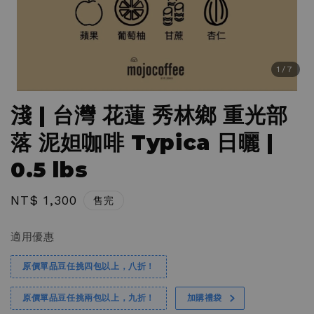
1
/7
淺 | 台灣 花蓮 秀林鄉 重光部
落 泥妲咖啡 Typica 日曬 |
0.5 lbs
Regular
NT$ 1,300
售完
price
適用優惠
原價單品豆任挑四包以上，八折！
原價單品豆任挑兩包以上，九折！
加購禮袋