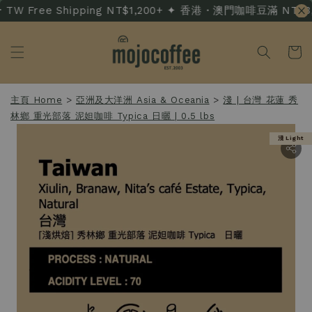
TW Free Shipping NT$1,200+ ✦ 香港・澳門咖啡豆滿 NT$3,500
主頁 Home
>
亞洲及大洋洲 Asia & Oceania
>
淺 | 台灣 花蓮 秀
林鄉 重光部落 泥妲咖啡 Typica 日曬 | 0.5 lbs
淺 Light