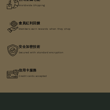
Worldwide Shipping
會員紅利回饋
Members earn rewards when they shop
安全加密技術
Secured with standard encryption
信用卡服務
Credit cards accepted