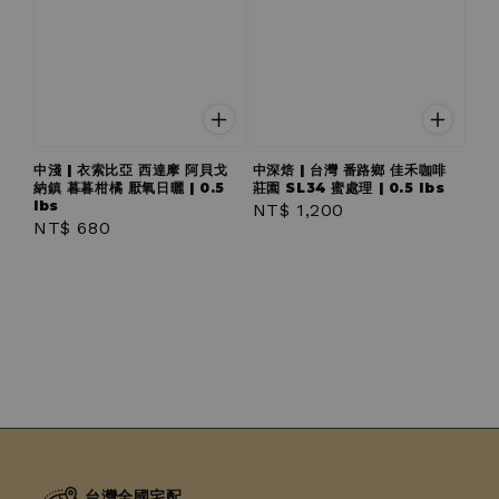
中淺 | 衣索比亞 西達摩 阿貝戈
中深焙 | 台灣 番路鄉 佳禾咖啡
納鎮 暮暮柑橘 厭氧日曬 | 0.5
莊園 SL34 蜜處理 | 0.5 lbs
lbs
Regular
NT$ 1,200
Regular
NT$ 680
price
price
台灣全國宅配