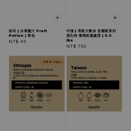
掛耳 | 水果魔汁 Fruit
中淺 | 哥斯大黎加 音樂家系列
Potion | 單包
莫扎特 葡萄乾蜜處理 | 0.5
lbs
Regular
NT$ 45
Regular
NT$ 750
price
price
中淺 M. Light