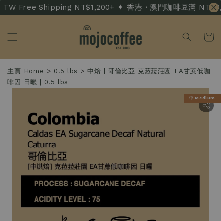
TW Free Shipping NT$1,200+ ✦ 香港・澳門咖啡豆滿 NT$3,500
主頁 Home
>
0.5 lbs
>
中焙 | 哥倫比亞 克菈菈莊園 EA甘蔗低咖
啡因 日曬 | 0.5 lbs
中 Medium