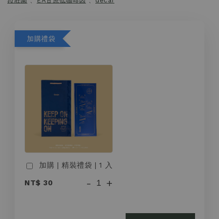
菈莊園
、
EA甘蔗低咖啡因
、
decaf
加購禮袋
加購 | 精裝禮袋 | 1 入
-
+
NT$ 30