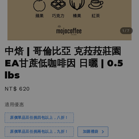
1
/7
中焙 | 哥倫比亞 克菈菈莊園
EA甘蔗低咖啡因 日曬 | 0.5
lbs
Regular
NT$ 620
price
適用優惠
原價單品豆任挑四包以上，八折！
原價單品豆任挑兩包以上，九折！
加購禮袋