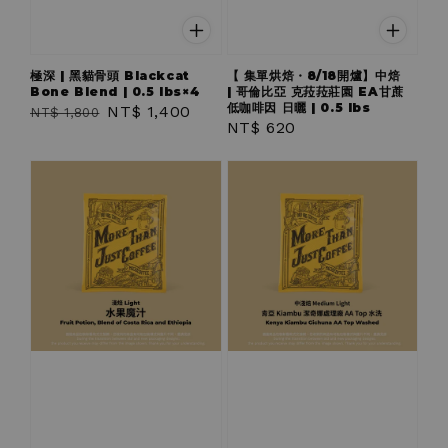
極深 | 黑貓骨頭 Blackcat
【 集單烘焙・8/18開爐】中焙
Bone Blend | 0.5 lbs×4
| 哥倫比亞 克菈菈莊園 EA甘蔗
低咖啡因 日曬 | 0.5 lbs
Regular
Sale
NT$ 1,400
NT$ 1,800
Regular
NT$ 620
price
price
price