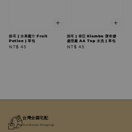
掛耳 | 水果魔汁 Fruit
掛耳 | 肯亞 Kiambu 潔奇娜
Potion | 單包
處理廠 AA Top 水洗 | 單包
Regular
NT$ 45
Regular
NT$ 45
price
price
台灣全國宅配
Worldwide Shipping