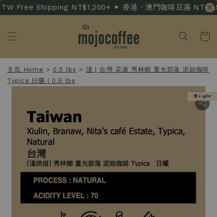
W Free Shipping NT$1,200+ ✦ 香港・澳門咖啡豆滿 NT$3,500 
主頁 Home
>
0.5 lbs
>
淺 | 台灣 花蓮 秀林鄉 重光部落 泥妲咖啡
Typica 日曬 | 0.5 lbs
淺 Light