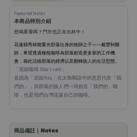
Featured Notes
本商品特別介紹
想喝看看嗎？門市也正在出杯中！
花蓮縣秀林鄉重光部落出身的牧師之子——戴豐秋醫
師，希望透過種植咖啡為部落創造更多新的工作機
會，藉此活絡部落的經濟以及翻轉族人的生活型態。
「泥妲咖啡 Nita’s café」
是因為「泥妲Nita」在太魯閣語中的意思代表「我
們的」，與部落的族人們一同創造「我們的」咖
啡，也是我們台灣花蓮自己的咖啡。
商品備註｜Notes