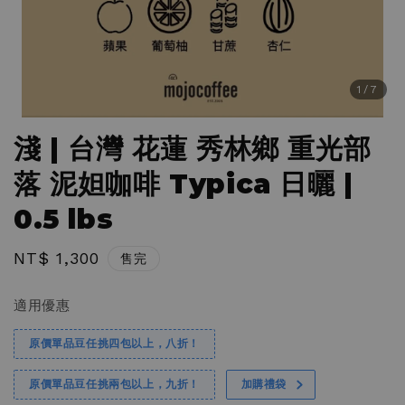
1
/7
淺 | 台灣 花蓮 秀林鄉 重光部
落 泥妲咖啡 Typica 日曬 |
0.5 lbs
Regular
NT$ 1,300
售完
price
適用優惠
原價單品豆任挑四包以上，八折！
原價單品豆任挑兩包以上，九折！
加購禮袋