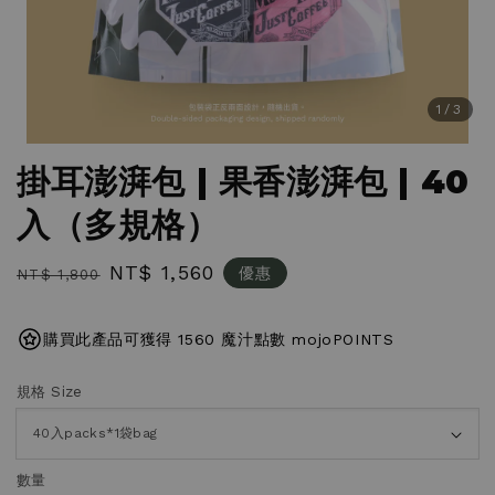
1
/3
掛耳澎湃包 | 果香澎湃包 | 40
入（多規格）
Regular
Sale
NT$ 1,560
優惠
NT$ 1,800
price
price
購買此產品可獲得 1560 魔汁點數 mojoPOINTS
規格 Size
數量