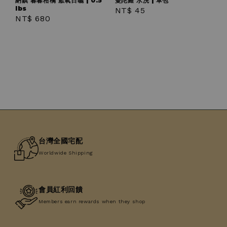
納鎮 暮暮柑橘 厭氧日曬 | 0.5
曼陀羅 水洗 | 單包
lbs
Regular
NT$ 45
Regular
NT$ 680
price
price
台灣全國宅配
Worldwide Shipping
會員紅利回饋
Members earn rewards when they shop