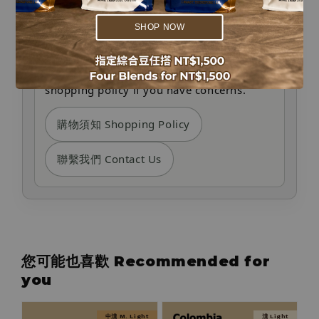
bottom right corner of our website.
SHOP NOW
We will never contact you by phone or
SMS to request payment changes. Please
contact customer service or refer to our
shopping policy if you have concerns.
購物須知 Shopping Policy
聯繫我們 Contact Us
您可能也喜歡 Recommended for
you
中淺 M. Light
淺 Light