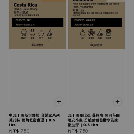
中淺 | 哥斯大黎加 音樂家系列
淺 | 哥倫比亞 薇拉省 黑河莊園
莫扎特 葡萄乾蜜處理 | 0.5
瓊安小農 分離菌種發酵水洗辣
lbs
椒波旁 | 0.5 lbs
Regular
NT$ 750
Regular
NT$ 750