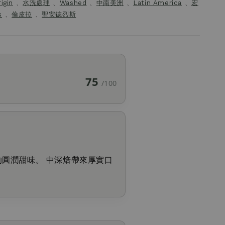
igin
、
水洗處理
、
Washed
、
中南美洲
、
Latin America
、
宏
s
、
倫皮拉
、
聖安德烈斯
75
/100
圓潤甜味。 中深焙帶來厚實口