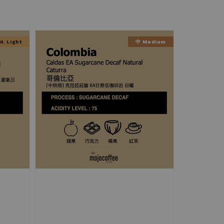
. Light
中 Medium