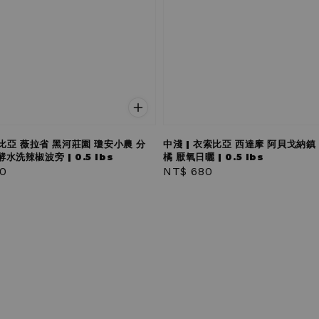
倫比亞 薇拉省 黑河莊園 瓊安小農 分
中淺 | 衣索比亞 西達摩 阿貝戈納鎮
水洗辣椒波旁 | 0.5 lbs
橘 厭氧日曬 | 0.5 lbs
r
0
Regular
NT$ 680
price