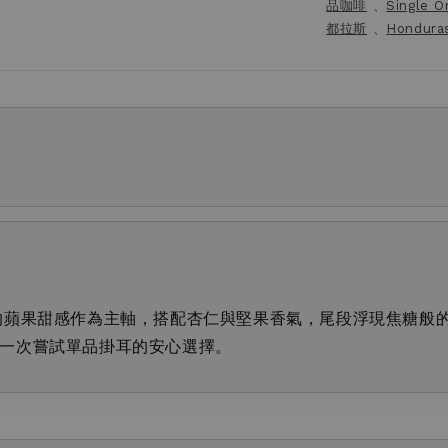
品咖啡
、
Single Or
都拉斯
、
Hondura
的蘋果甜感作為主軸，搭配杏仁與堅果香氣，尾段浮現焦糖般的
一次嘗試單品掛耳的安心選擇。