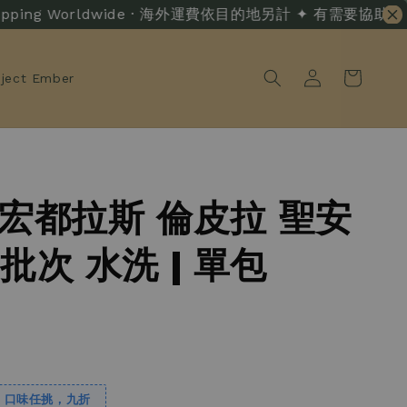
pping Worldwide · 海外運費依目的地另計 ✦ 有需要協助？ · Live
oject Ember
| 宏都拉斯 倫皮拉 聖安
批次 水洗 | 單包
，口味任挑，九折