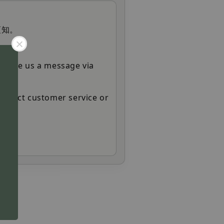
須知。
o leave us a message via
ontact customer service or