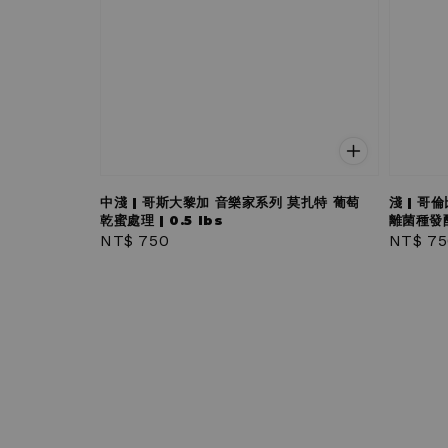
中淺 | 哥斯大黎加 音樂家系列 莫扎特 葡萄
淺 | 哥
乾蜜處理 | 0.5 lbs
離菌種發酵
Regular
NT$ 750
Regula
NT$ 75
price
price