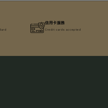
信用卡服務
dard
Credit cards accepted