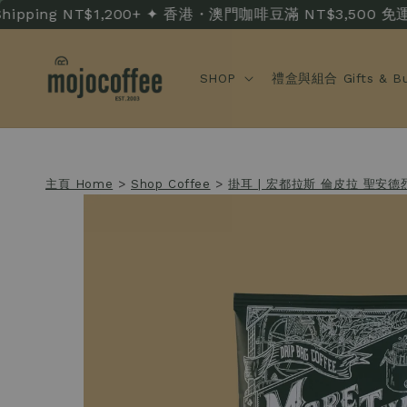
ping NT$1,200+ ✦ 香港・澳門咖啡豆滿 NT$3,500 免運 · HK/
SHOP
禮盒與組合 Gifts & Bu
主頁 Home
>
Shop Coffee
>
掛耳 | 宏都拉斯 倫皮拉 聖安德