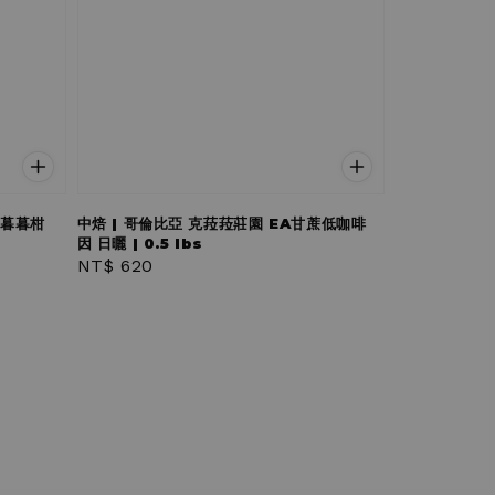
 暮暮柑
中焙 | 哥倫比亞 克菈菈莊園 EA甘蔗低咖啡
因 日曬 | 0.5 lbs
Regular
NT$ 620
price