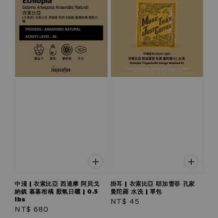
中淺 | 衣索比亞 西達摩 阿貝戈
掛耳 | 衣索比亞 耶加雪菲 孔家
納鎮 暮暮柑橘 厭氧日曬 | 0.5
曼陀羅 水洗 | 單包
lbs
Regular
NT$ 45
Regular
NT$ 680
price