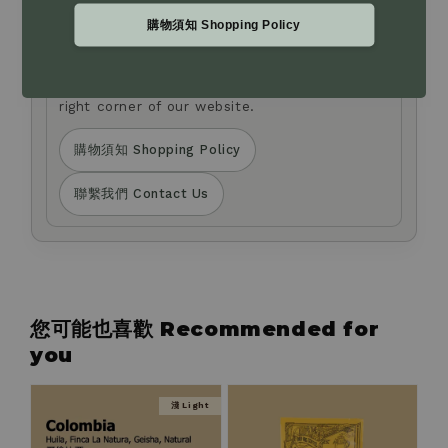
to request changes to your payment method.
購物須知 Shopping Policy
If you have any questions about product
selection or need assistance, please leave us
a message via the Live Chat at the bottom
right corner of our website.
購物須知 Shopping Policy
聯繫我們 Contact Us
您可能也喜歡 Recommended for
you
淺 Light