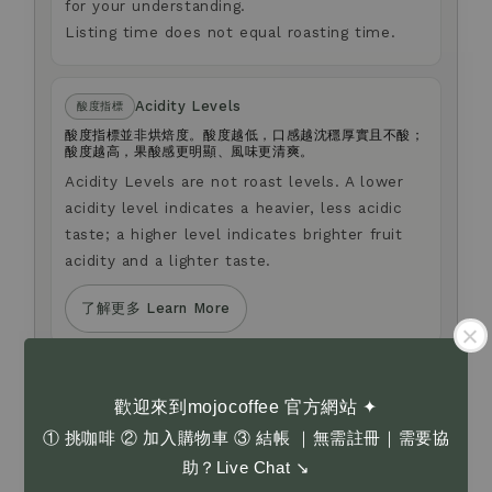
for your understanding.
Listing time does not equal roasting time.
Acidity Levels
酸度指標
酸度指標並非烘焙度。酸度越低，口感越沈穩厚實且不酸；
酸度越高，果酸感更明顯、風味更清爽。
Acidity Levels are not roast levels. A lower
acidity level indicates a heavier, less acidic
taste; a higher level indicates brighter fruit
acidity and a lighter taste.
了解更多 Learn More
Anti-fraud Notice
防詐騙提醒
歡迎來到mojocoffee 官方網站 ✦
我們不會以電話或簡訊方式通知您變更付款方式。
如您對商品選購，或有任何疑問，歡迎透過官網右下角
① 挑咖啡 ② 加入購物車 ③ 結帳 ｜無需註冊｜需要協
Live Chat 留言與我們聯繫。
助？Live Chat ↘
We will never contact you by phone or SMS