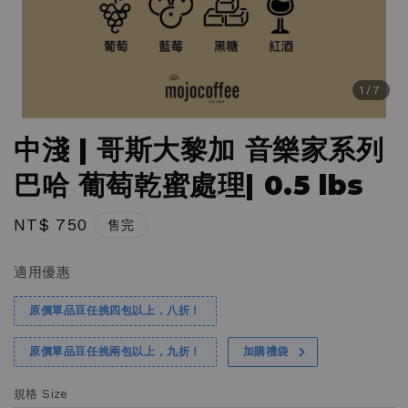
1
/7
中淺 | 哥斯大黎加 音樂家系列
巴哈 葡萄乾蜜處理| 0.5 lbs
Regular
NT$ 750
售完
price
適用優惠
原價單品豆任挑四包以上，八折！
原價單品豆任挑兩包以上，九折！
加購禮袋
規格 Size