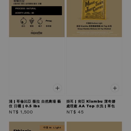
淺 | 哥倫比亞 薇拉 自然農場 藝
掛耳 | 肯亞 Kiambu 潔奇娜
伎 日曬 | 0.5 lbs
處理廠 AA Top 水洗 | 單包
Regular
NT$ 1,500
Regular
NT$ 45
price
price
中淺 M. Light