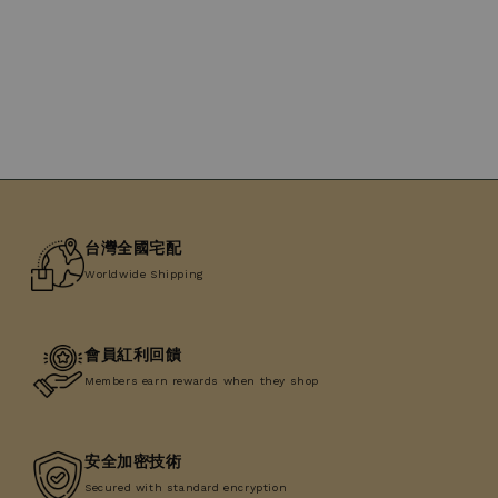
price
台灣全國宅配
Worldwide Shipping
會員紅利回饋
Members earn rewards when they shop
安全加密技術
Secured with standard encryption