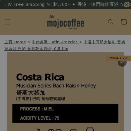
 TW Free Shipping NT$1,200+ ✦ 香港・澳門咖啡豆滿 NT$3,50
主頁 Home
>
中南美洲 Latin America
>
中淺 | 哥斯大黎加 音樂
家系列 巴哈 葡萄乾蜜處理| 0.5 lbs
中淺 M. Light