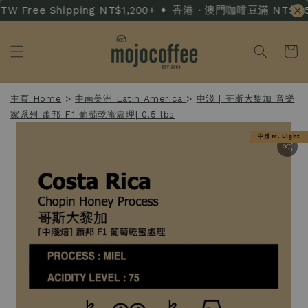
W Free Shipping NT$1,200+ ✦ 香港・澳門咖啡豆滿 NT$3,500 
主頁 Home
>
中南美洲 Latin America
>
中淺 | 哥斯大黎加 音樂
家系列 蕭邦 F1 葡萄乾蜜處理| 0.5 lbs
中淺 M. Light