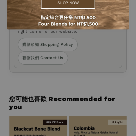
to request changes to your payment method.
SHOP NOW
If you have any questions about product
selection or need assistance, please leave us
a message via the Live Chat at the bottom
right corner of our website.
購物須知 Shopping Policy
聯繫我們 Contact Us
您可能也喜歡 Recommended for
you
極深 EX Dark
淺 Light