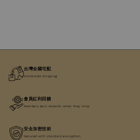
price
台灣全國宅配
Worldwide Shipping
會員紅利回饋
Members earn rewards when they shop
安全加密技術
Secured with standard encryption