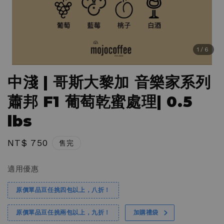
1
/6
中淺 | 哥斯大黎加 音樂家系列
蕭邦 F1 葡萄乾蜜處理| 0.5
lbs
Regular
NT$ 750
售完
price
適用優惠
原價單品豆任挑四包以上，八折！
原價單品豆任挑兩包以上，九折！
加購禮袋