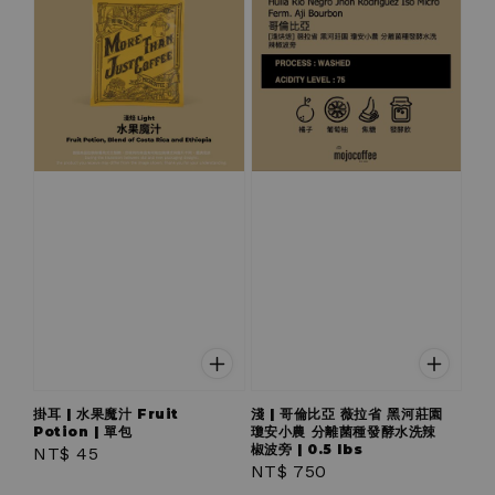
掛耳 | 水果魔汁 Fruit
淺 | 哥倫比亞 薇拉省 黑河莊園
Potion | 單包
瓊安小農 分離菌種發酵水洗辣
椒波旁 | 0.5 lbs
Regular
NT$ 45
Regular
NT$ 750
price