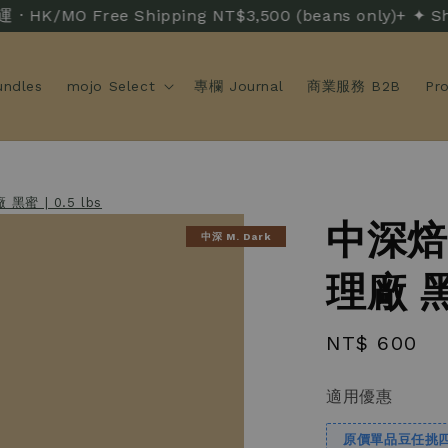
MO Free Shipping NT$3,500 (beans only)+ ✦ Sh
ndles
mojo Select
專欄 Journal
商業服務 B2B
Pr
蜜 | 0.5 lbs
中深焙
中深 M. Dark
理廠 黑蜜
Regular
NT$ 600
price
適用優惠
原價單品豆任挑