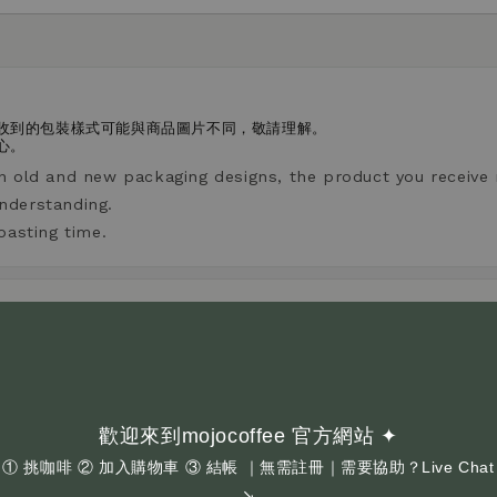
收到的包裝樣式可能與商品圖片不同，敬請理解。
心。
n old and new packaging designs, the product you receive
nderstanding.
oasting time.
感越沈穩厚實且不酸；酸度越高，果酸感更明顯、風味更清爽。
vels. A lower acidity level indicates a heavier, less acidic t
ghter taste.
歡迎來到mojocoffee 官方網站 ✦
① 挑咖啡 ② 加入購物車 ③ 結帳 ｜無需註冊｜需要協助？Live Chat
↘