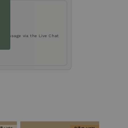
d.
a message via the Live Chat
淺 Light
中淺 M. Light