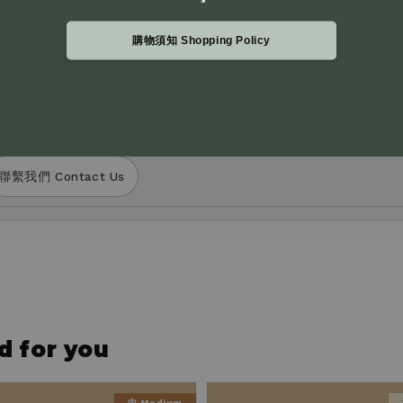
購物須知 Shopping Policy
更付款方式。
過官網右下角 Live Chat 留言與我們聯繫。
y phone or SMS to request changes to your payment metho
out product selection or need assistance, please leave us 
f our website.
聯繫我們 Contact Us
for you
中 Medium