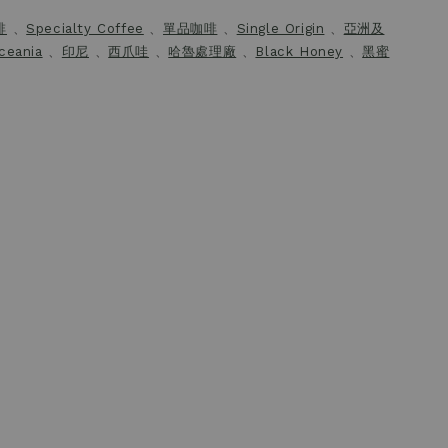
啡
、
Specialty Coffee
、
單品咖啡
、
Single Origin
、
亞洲及
ceania
、
印尼
、
西爪哇
、
哈魯處理廠
、
Black Honey
、
黑蜜