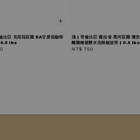
哥倫比亞 克菈菈莊園 EA甘蔗低咖啡
淺 | 哥倫比亞 薇拉省 黑河莊園 瓊
0.5 lbs
離菌種發酵水洗辣椒波旁 | 0.5 lbs
r
0
Regular
NT$ 750
price