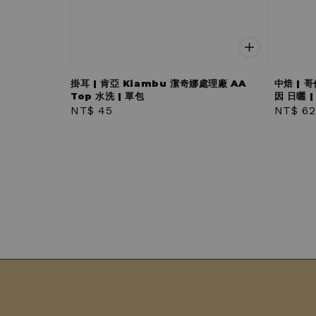
掛耳 | 肯亞 Kiambu 潔奇娜處理廠 AA
中焙 | 
Top 水洗 | 單包
因 日曬 | 
Regular
NT$ 45
Regula
NT$ 62
price
price