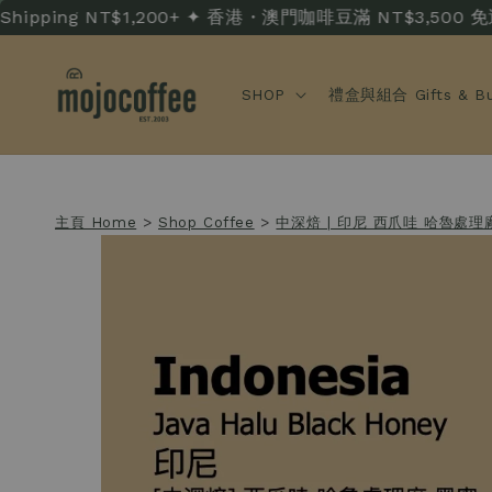
pping NT$1,200+ ✦ 香港・澳門咖啡豆滿 NT$3,500 免運 · HK/
SHOP
禮盒與組合 Gifts & Bu
主頁 Home
>
Shop Coffee
>
中深焙 | 印尼 西爪哇 哈魯處理廠 黑