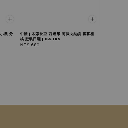
安小農 分
中淺 | 衣索比亞 西達摩 阿貝戈納鎮 暮暮柑
橘 厭氧日曬 | 0.5 lbs
Regular
NT$ 680
price