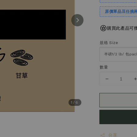
原價單品豆任挑
購買此產品可獲得
規格 Size
數量
1
/6
分享