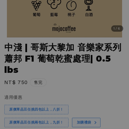
1
/6
中淺 | 哥斯大黎加 音樂家系列
蕭邦 F1 葡萄乾蜜處理| 0.5
lbs
Regular
NT$ 750
售完
price
適用優惠
原價單品豆任挑四包以上，八折！
原價單品豆任挑兩包以上，九折！
加購禮袋