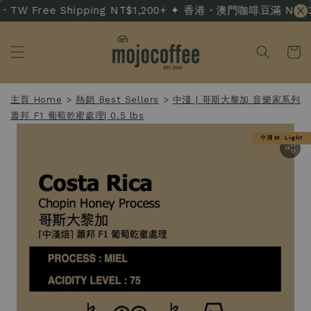
 TW Free Shipping NT$1,200+ ✦ 香港・澳門咖啡豆滿 NT$3,50
主頁 Home
>
熱銷 Best Sellers
>
中淺 | 哥斯大黎加 音樂家系列
蕭邦 F1 葡萄乾蜜處理| 0.5 lbs
中淺 M. Light