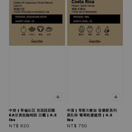
中焙 | 哥倫比亞 克菈菈莊園
中淺 | 哥斯大黎加 音樂家系列
EA甘蔗低咖啡因 日曬 | 0.5
莫扎特 葡萄乾蜜處理 | 0.5
lbs
lbs
Regular
NT$ 620
Regular
NT$ 750