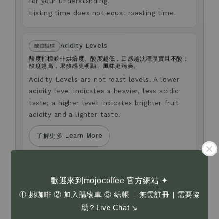
for your understanding.
Listing time does not equal roasting time.
Acidity Levels
酸度指標
酸度指標並非烘焙度。酸度越低，口感越沈穩厚實且不酸；
酸度越高，果酸感更明顯、風味更清爽。
Acidity Levels are not roast levels. A lower
acidity level indicates a heavier, less acidic
taste; a higher level indicates brighter fruit
acidity and a lighter taste.
了解更多 Learn More
Anti-fraud Notice
防詐騙提醒
歡迎來到mojocoffee 官方網站 ✦
我們不會以電話或簡訊方式通知您變更付款方式。
如您對商品選購，或有任何疑問，歡迎透過官網右下角
① 挑咖啡 ② 加入購物車 ③ 結帳 ｜無需註冊｜需要協
Live Chat 留言與我們聯繫。
助？Live Chat ↘
We will never contact you by phone or SMS