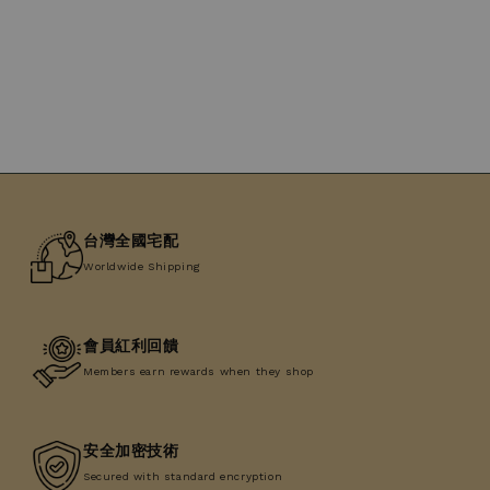
price
price
台灣全國宅配
Worldwide Shipping
會員紅利回饋
Members earn rewards when they shop
安全加密技術
Secured with standard encryption