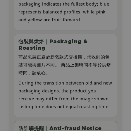
packaging indicates the fullest body; blue
represents balanced profiles, while pink
and yellow are fruit-forward.
包裝與烘焙｜Packaging &
Roasting
商品包裝正處於新舊款式交接期，您收到的包
裝可能與圖片不同。 商品上架時間不等於烘焙
時間，請放心。
During the transition between old and new
packaging designs, the product you
receive may differ from the image shown.
Listing time does not equal roasting time.
防詐騙提醒｜Anti-fraud Notice