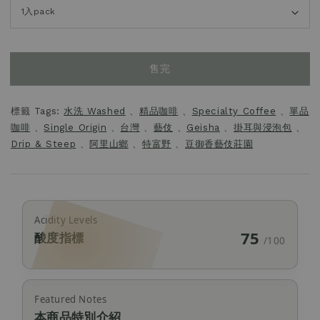
售完
標籤 Tags:
水洗 Washed
、
精品咖啡
、
Specialty Coffee
、
單品
咖啡
、
Single Origin
、
台灣
、
藝伎
、
Geisha
、
掛耳與浸泡包
、
Drip & Steep
、
阿里山鄉
、
特富野
、
豆御香藝伎莊園
Acidity Levels
75
酸度指標
/100
Featured Notes
本商品特別介紹