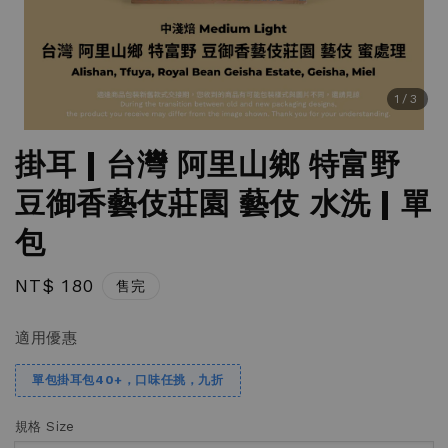
1
/3
掛耳 | 台灣 阿里山鄉 特富野
豆御香藝伎莊園 藝伎 水洗 | 單
包
Regular
NT$ 180
售完
price
適用優惠
單包掛耳包40+，口味任挑，九折
規格 Size