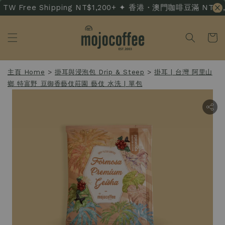
W Free Shipping NT$1,200+ ✦ 香港・澳門咖啡豆滿 NT$3,500
主頁 Home
>
掛耳與浸泡包 Drip & Steep
>
掛耳 | 台灣 阿里山
鄉 特富野 豆御香藝伎莊園 藝伎 水洗 | 單包