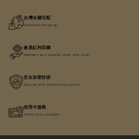
台灣全國宅配
Worldwide Shipping
會員紅利回饋
Members earn rewards when they shop
安全加密技術
Secured with standard encryption
信用卡服務
Credit cards accepted