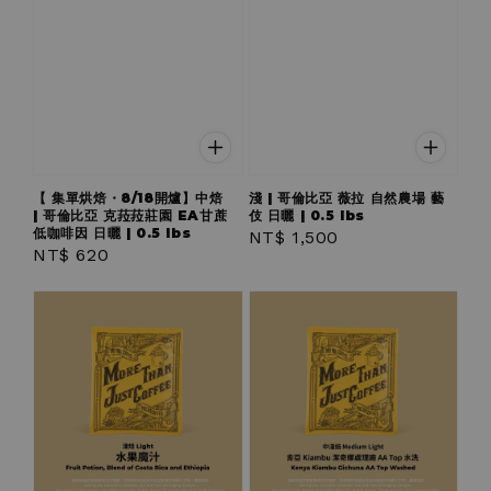
【 集單烘焙・8/18開爐】中焙
淺 | 哥倫比亞 薇拉 自然農場 藝
| 哥倫比亞 克菈菈莊園 EA甘蔗
伎 日曬 | 0.5 lbs
低咖啡因 日曬 | 0.5 lbs
Regular
NT$ 1,500
Regular
NT$ 620
price
price