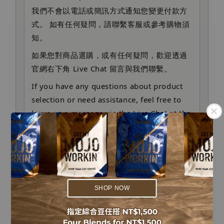
我們不會以電話或簡訊方式通知您變更付款方
式。 如有任何疑問，請聯繫客服或參考購物須
知。
如果您對商品選購，或有任何疑問，歡迎透過
官網右下角 Live Chat 留言與我們聯繫。
If you have any questions about product
selection or need assistance, feel free to
leave us a message via the Live Chat at the
bottom right corner of our website.
We will never contact you by phone or
.
SMS to request payment changes. Please
.
contact customer service or refer to our
shopping policy if you have concerns.
SHOP NOW
購物須知 Shopping Policy