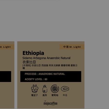
. Light
中淺 M. Light