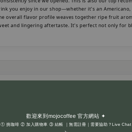
consistently since we opened. This is also our top re
rink you enjoy in our shop—whether it's an Americano, 
 overall flavor profile weaves together ripe fruit ar
eet and lingering aftertaste. It's perfect not only for b
收到的包裝樣式可能與商品圖片不同，敬請理解。
心。
n old and new packaging designs, the product you receive
nderstanding.
歡迎來到mojocoffee 官方網站 ✦
oasting time.
① 挑咖啡 ② 加入購物車 ③ 結帳 ｜無需註冊｜需要協助？Live Chat
↘