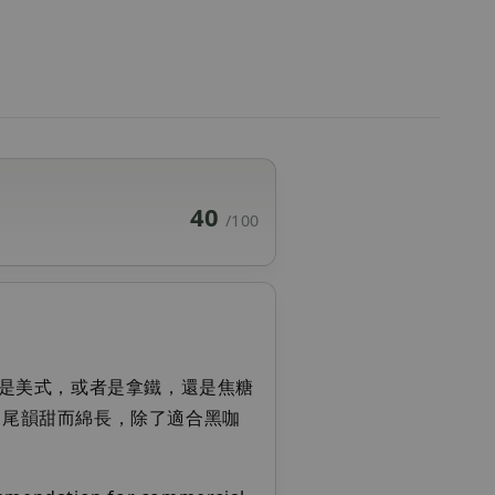
40
/100
是美式，或者是拿鐵，還是焦糖
成，尾韻甜而綿長，除了適合黑咖