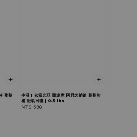
特 葡萄
中淺 | 衣索比亞 西達摩 阿貝戈納鎮 暮暮柑
橘 厭氧日曬 | 0.5 lbs
Regular
NT$ 680
price