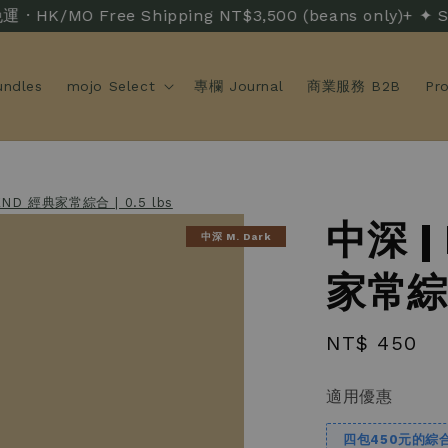
/MO Free Shipping NT$3,500 (beans only)+ ✦ S
ndles
mojo Select
專欄 Journal
商業服務 B2B
Pr
END 經典家常綜合 | 0.5 lbs
中深 |
中深 M. Dark
家常綜合
Regular
NT$ 450
price
適用優惠
四包450元的綜