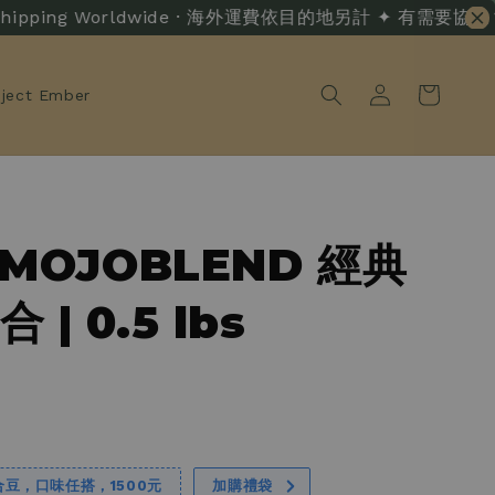
hipping Worldwide · 海外運費依目的地另計 ✦ 有需要協助？ · Liv
oject Ember
 MOJOBLEND 經典
 | 0.5 lbs
合豆，口味任搭，1500元
加購禮袋