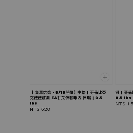
【 集單烘焙・8/18開爐】中焙 | 哥倫比亞
淺 | 哥
克菈菈莊園 EA甘蔗低咖啡因 日曬 | 0.5
0.5 lbs
lbs
Regula
NT$ 1,
Regular
NT$ 620
price
price