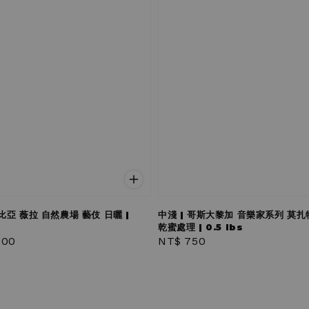
倫比亞 薇拉 自然農場 藝伎 日曬 |
中淺 | 哥斯大黎加 音樂家系列 莫扎
乾蜜處理 | 0.5 lbs
r
500
Regular
NT$ 750
price