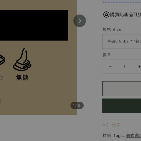
購買此產品可獲得
規格 Size
數量
1
/8
分享
標籤 Tags:
義式咖