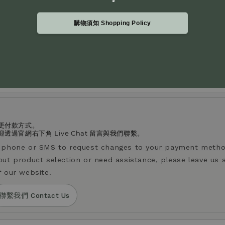
購物須知 Shopping Policy
感越沈穩厚實且不酸；酸度越高，果酸感更明顯、風味更清爽。
vels. A lower acidity level indicates a heavier, less acidic t
ghter taste.
更付款方式。
過官網右下角 Live Chat 留言與我們聯繫。
y phone or SMS to request changes to your payment metho
out product selection or need assistance, please leave us 
f our website.
聯繫我們 Contact Us