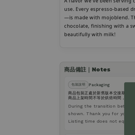
A flavor we've been serving 
use. Every espresso-based d
—is made with mojoblend. The
chocolate, finishing with a sw
beautifully with milk!
商品備註｜Notes
Packaging
包裝說明
商品包裝正處於新舊版本交接期，您
商品上架時間不等於烘焙時間，請放
During the transition betwee
shown. Thank you for your u
Listing time does not equal r