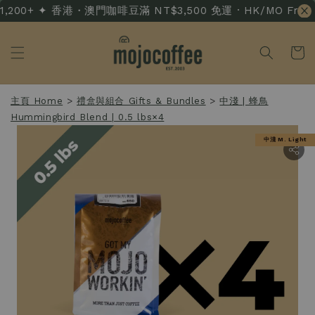
1,200+ ✦ 香港・澳門咖啡豆滿 NT$3,500 免運 · HK/MO Free Sh
主頁 Home
>
禮盒與組合 Gifts & Bundles
>
中淺 | 蜂鳥
Hummingbird Blend | 0.5 lbs×4
中淺 M. Light