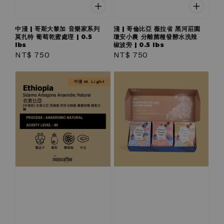
中淺 | 哥斯大黎加 音樂家系列
淺 | 哥倫比亞 薇拉省 黑河莊園
莫扎特 葡萄乾蜜處理 | 0.5
瓊安小農 分離菌種發酵水洗辣
lbs
椒波旁 | 0.5 lbs
Regular
NT$ 750
Regular
NT$ 750
price
price
中淺 M. Light