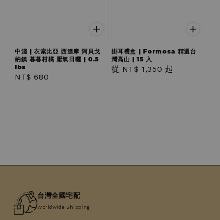
中淺 | 衣索比亞 西達摩 阿貝戈
掛耳禮盒 | Formosa 精選台
納鎮 暮暮柑橘 厭氧日曬 | 0.5
灣高山 | 15 入
lbs
Regular
從
NT$ 1,350
起
Regular
NT$ 680
price
price
台灣全國宅配
Worldwide Shipping