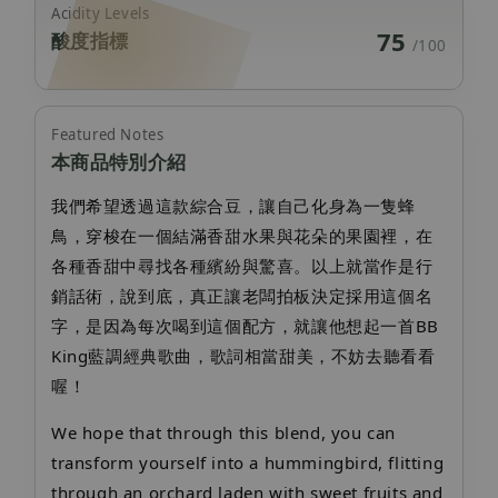
Acidity Levels
75
酸度指標
/100
Featured Notes
本商品特別介紹
我們希望透過這款綜合豆，讓自己化身為一隻蜂
鳥，穿梭在一個結滿香甜水果與花朵的果園裡，在
各種香甜中尋找各種繽紛與驚喜。以上就當作是行
銷話術，說到底，真正讓老闆拍板決定採用這個名
字，是因為每次喝到這個配方，就讓他想起一首BB
King藍調經典歌曲，歌詞相當甜美，不妨去聽看看
喔！
We hope that through this blend, you can
transform yourself into a hummingbird, flitting
through an orchard laden with sweet fruits and