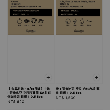
【 集單烘焙・8/18開爐】中焙
淺 | 哥倫比亞 薇拉 自然農場 藝
| 哥倫比亞 克菈菈莊園 EA甘蔗
伎 日曬 | 0.5 lbs
低咖啡因 日曬 | 0.5 lbs
Regular
NT$ 1,500
Regular
NT$ 620
price
price