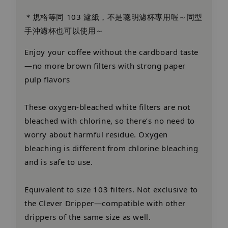
＊規格等同 103 濾紙，不是聰明濾杯專用喔～同型
手沖濾杯也可以使用～
Enjoy your coffee without the cardboard taste
—no more brown filters with strong paper
pulp flavors
These oxygen-bleached white filters are not
bleached with chlorine, so there’s no need to
worry about harmful residue. Oxygen
bleaching is different from chlorine bleaching
and is safe to use.
Equivalent to size 103 filters. Not exclusive to
the Clever Dripper—compatible with other
drippers of the same size as well.