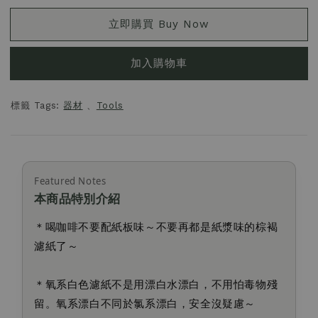
立即購買 Buy Now
加入購物車
標籤 Tags:
器材
、
Tools
Featured Notes
本商品特別介紹
＊喝咖啡不要配紙板味～不要再都是紙漿味的棕褐
濾紙了～
＊氧系白色濾紙不是用漂白水漂白，不用怕毒物殘
留。氧系漂白不同於氯系漂白，安全沒疑慮～