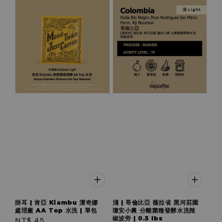
淺 Light
掛耳 | 肯亞 Kiambu 潔奇娜
淺 | 哥倫比亞 薇拉省 黑河莊園
處理廠 AA Top 水洗 | 單包
瓊安小農 分離菌種發酵水洗辣
椒波旁 | 0.5 lbs
Regular
NT$ 45