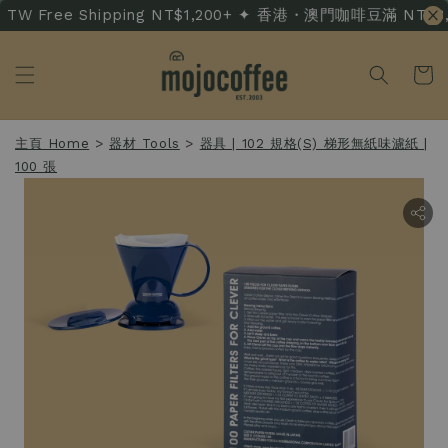
TW Free Shipping NT$1,200+ ✦ 香港・澳門咖啡豆滿 NT$3,500
主頁 Home
>
器材 Tools
>
器具 | 102 規格(S) 梯形無紙味濾紙 |
100 張