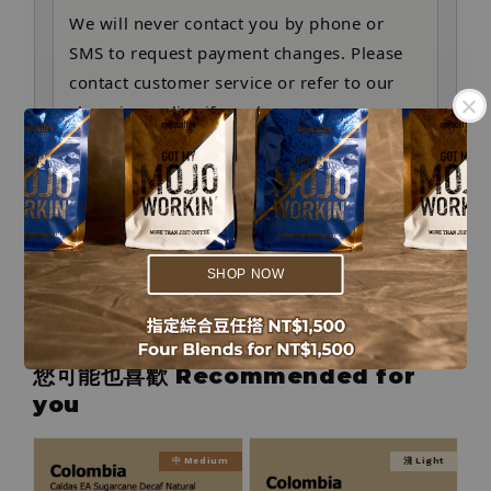
We will never contact you by phone or
SMS to request payment changes. Please
contact customer service or refer to our
shopping policy if you have concerns.
購物須知 Shopping Policy
.
聯繫我們 Contact Us
.
SHOP NOW
您可能也喜歡 Recommended for
you
中 Medium
淺 Light