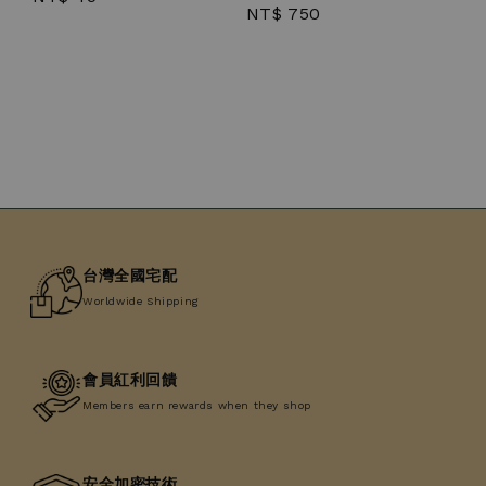
Regular
NT$ 750
price
price
台灣全國宅配
Worldwide Shipping
會員紅利回饋
Members earn rewards when they shop
安全加密技術