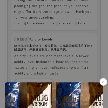
During the transition between old and new
packaging designs, the product you receive
may differ from the image shown. Thank you
for your understanding.
Listing time does not equal roasting time.
Acidity Levels
酸度指標
酸度指標並非烘焙度。酸度越低，口感越沈穩厚實且不酸；
酸度越高，果酸感更明顯、風味更清爽。
Acidity Levels are not roast levels. A lower
acidity level indicates a heavier, less acidic
taste; a higher level indicates brighter fruit
acidity and a lighter taste.
了解更多 Learn More
Anti-fraud Notice
防詐騙提醒
.
我們不會以電話或簡訊方式通知您變更付款方式。