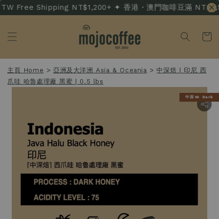
W Free Shipping NT$1,200+ ✦ 香港・澳門咖啡豆滿 NT$3,500 
主頁 Home
>
亞洲及大洋洲 Asia & Oceania
>
中深焙 | 印尼 西
爪哇 哈魯處理廠 黑蜜 | 0.5 lbs
中深 M. Dark