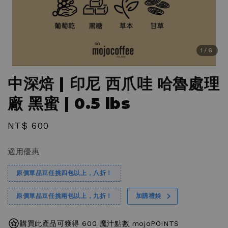
1
/6
中深焙 | 印尼 西爪哇 哈魯處理
廠 黑蜜 | 0.5 lbs
Regular
NT$ 600
price
適用優惠
原價單品豆任挑四包以上，八折！
原價單品豆任挑兩包以上，九折！
加購禮袋
購買此產品可獲得 600 魔汁點數 mojoPOINTS