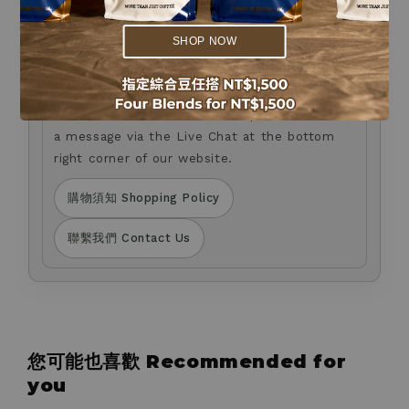
.
如您對商品選購，或有任何疑問，歡迎透過官網右下角
Live Chat 留言與我們聯繫。
SHOP NOW
We will never contact you by phone or SMS
to request changes to your payment method.
If you have any questions about product
selection or need assistance, please leave us
a message via the Live Chat at the bottom
right corner of our website.
購物須知 Shopping Policy
聯繫我們 Contact Us
您可能也喜歡 Recommended for
you