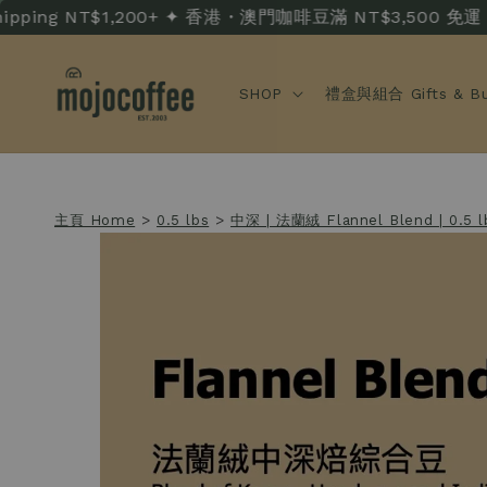
ing NT$1,200+ ✦ 香港・澳門咖啡豆滿 NT$3,500 免運 · HK/M
SHOP
禮盒與組合 Gifts & Bu
主頁 Home
>
0.5 lbs
>
中深 | 法蘭絨 Flannel Blend | 0.5 l