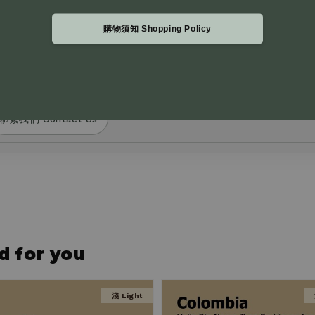
更付款方式。
購物須知 Shopping Policy
過官網右下角 Live Chat 留言與我們聯繫。
y phone or SMS to request changes to your payment metho
out product selection or need assistance, please leave us 
f our website.
聯繫我們 Contact Us
for you
淺 Light