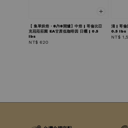
【 集單烘焙・8/18開爐】中焙 | 哥倫比亞
淺 | 哥
克菈菈莊園 EA甘蔗低咖啡因 日曬 | 0.5
0.5 lbs
lbs
Regula
NT$ 1,
Regular
NT$ 620
price
price