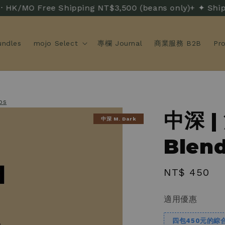
O Free Shipping NT$3,500 (beans only)+ ✦ Ship
ndles
mojo Select
專欄 Journal
商業服務 B2B
Pr
bs
中深 |
中深 M. Dark
Blend
Regular
NT$ 450
price
適用優惠
四包450元的綜