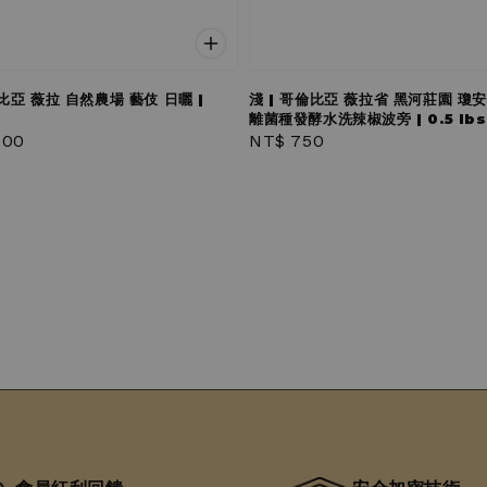
倫比亞 薇拉 自然農場 藝伎 日曬 |
淺 | 哥倫比亞 薇拉省 黑河莊園 瓊
離菌種發酵水洗辣椒波旁 | 0.5 lbs
r
500
Regular
NT$ 750
price