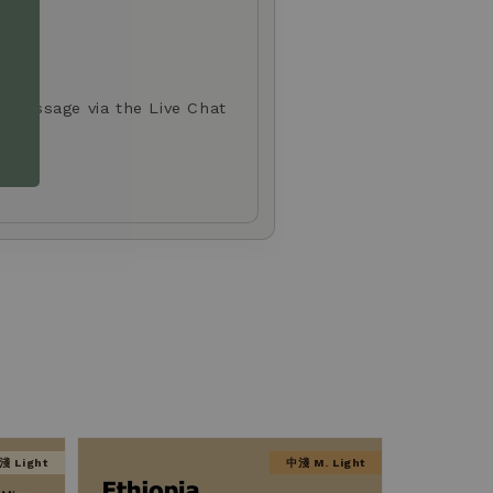
d.
a message via the Live Chat
淺 Light
中淺 M. Light