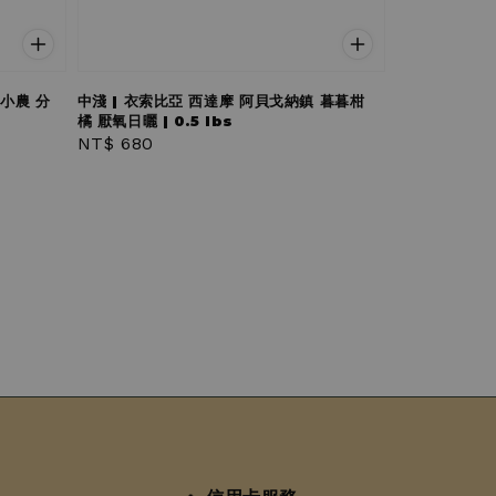
安小農 分
中淺 | 衣索比亞 西達摩 阿貝戈納鎮 暮暮柑
橘 厭氧日曬 | 0.5 lbs
Regular
NT$ 680
price