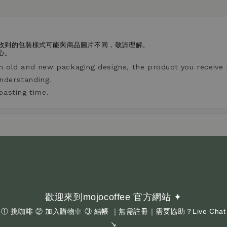
收到的包裝樣式可能與商品圖片不同，敬請理解。
心。
n old and new packaging designs, the product you receive
nderstanding.
oasting time.
感越沈穩厚實且不酸；酸度越高，果酸感更明顯、風味更清爽。
vels. A lower acidity level indicates a heavier, less acidic t
ghter taste.
歡迎來到mojocoffee 官方網站 ✦
① 挑咖啡 ② 加入購物車 ③ 結帳 ｜無需註冊｜需要協助？Live Chat
↘