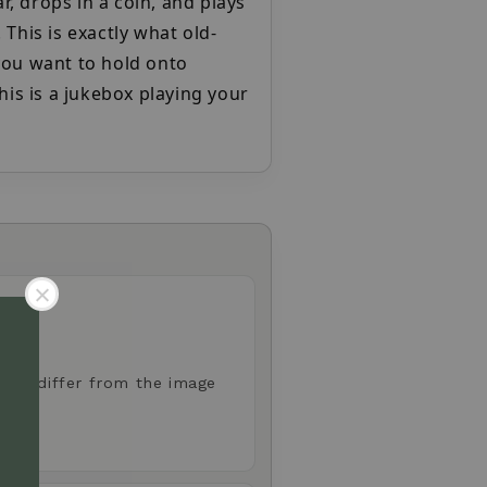
, drops in a coin, and plays
This is exactly what old-
ou want to hold onto
his is a jukebox playing your
 may differ from the image