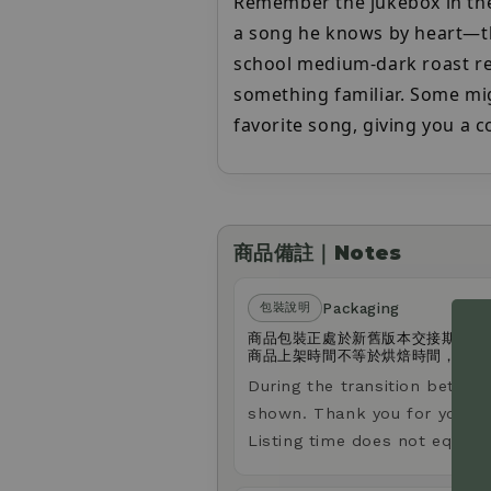
Remember the jukebox in the 
a song he knows by heart—that
school medium-dark roast r
something familiar. Some migh
favorite song, giving you a 
商品備註｜Notes
Packaging
包裝說明
商品包裝正處於新舊版本交接期，您
商品上架時間不等於烘焙時間，請放
During the transition betwee
shown. Thank you for your u
Listing time does not equal r