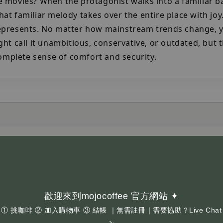
movies? When the protagonist walks into a familiar bar
 familiar melody takes over the entire place with joy. 
epresents. No matter how mainstream trends change, y
t call it unambitious, conservative, or outdated, but t
complete sense of comfort and security.
收到的包裝樣式可能與商品圖片不同，敬請理解。
心。
n old and new packaging designs, the product you receive
nderstanding.
歡迎來到mojocoffee 官方網站 ✦
oasting time.
① 挑咖啡 ② 加入購物車 ③ 結帳 ｜無需註冊｜需要協助？Live Chat
↘