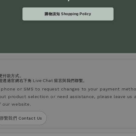
購物須知 Shopping Policy
感越沈穩厚實且不酸；酸度越高，果酸感更明顯、風味更清爽。
vels. A lower acidity level indicates a heavier, less acidic t
ghter taste.
更付款方式。
過官網右下角 Live Chat 留言與我們聯繫。
y phone or SMS to request changes to your payment metho
out product selection or need assistance, please leave us 
f our website.
聯繫我們 Contact Us