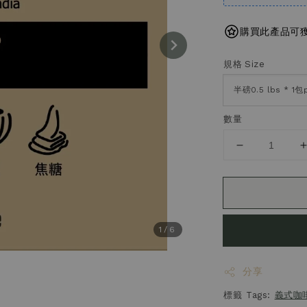
購買此產品可獲得
規格 Size
數量
1
/6
分享
標籤 Tags:
義式咖