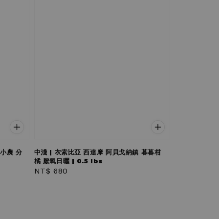
安小農 分
中淺 | 衣索比亞 西達摩 阿貝戈納鎮 暮暮柑
橘 厭氧日曬 | 0.5 lbs
Regular
NT$ 680
price