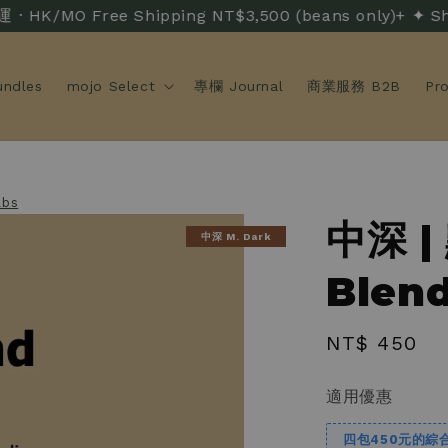
MO Free Shipping NT$3,500 (beans only)+ ✦ Sh
ndles
mojo Select
專欄 Journal
商業服務 B2B
Pr
lbs
中深 |
中深 M. Dark
Blend
Regular
NT$ 450
price
適用優惠
四包450元的綜