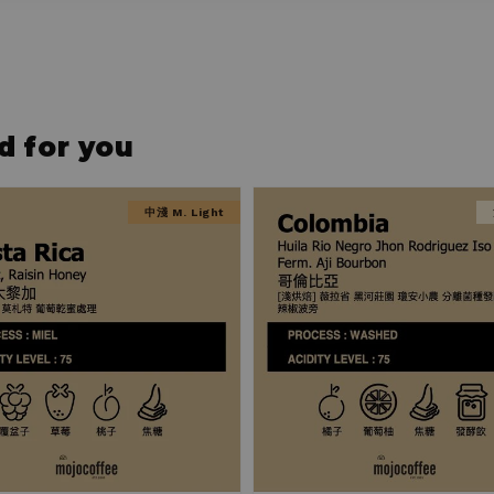
for you
中淺 M. Light