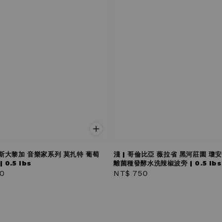
哥斯大黎加 音樂家系列 莫扎特 葡萄
淺 | 哥倫比亞 薇拉省 黑河莊園 瓊
 0.5 lbs
離菌種發酵水洗辣椒波旁 | 0.5 lbs
r
0
Regular
NT$ 750
price