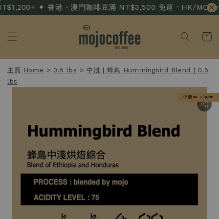
NT$1,200+ ✦ 香港・澳門咖啡豆滿 NT$3,500 免運 · HK/MO Free 
主頁 Home
>
0.5 lbs
>
中淺 | 蜂鳥 Hummingbird Blend | 0.5
lbs
中淺 M. Light