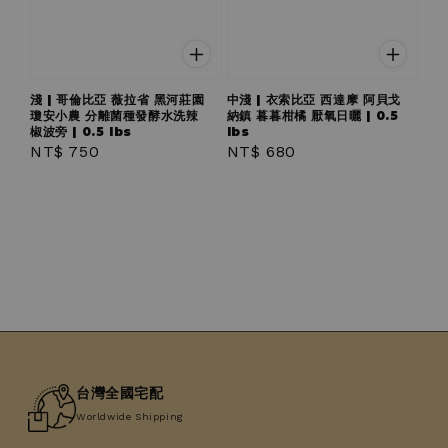
淺 | 哥倫比亞 薇拉省 黑河莊園
中淺 | 衣索比亞 西達摩 阿貝戈
瓊安小農 分離菌種發酵水洗辣
納鎮 暮暮柑橘 厭氧日曬 | 0.5
椒波旁 | 0.5 lbs
lbs
Regular
NT$ 750
Regular
NT$ 680
price
price
台灣全國宅配
Worldwide Shipping