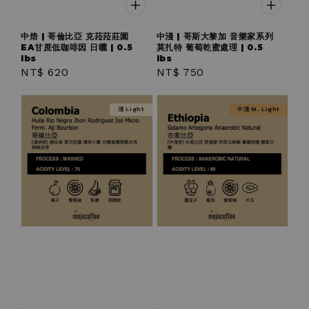
中焙 | 哥倫比亞 克菈菈莊園
中淺 | 哥斯大黎加 音樂家系列
EA甘蔗低咖啡因 日曬 | 0.5
莫扎特 葡萄乾蜜處理 | 0.5
lbs
lbs
Regular
NT$ 620
Regular
NT$ 750
price
price
淺 Light
中淺 M. Light