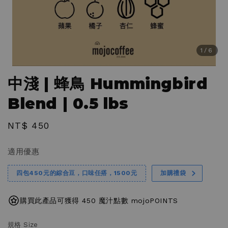
1
/6
中淺 | 蜂鳥 Hummingbird
Blend | 0.5 lbs
Regular
NT$ 450
price
適用優惠
四包450元的綜合豆，口味任搭，1500元
加購禮袋
購買此產品可獲得 450 魔汁點數 mojoPOINTS
規格 Size