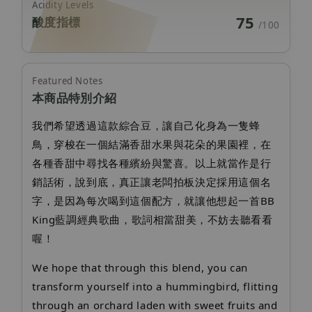
Acidity Levels
75
酸度指標
/100
Featured Notes
本商品特別介紹
我們希望透過這款綜合豆，讓自己化身為一隻蜂
鳥，穿梭在一個結滿香甜水果與花朵的果園裡，在
各種香甜中尋找各種繽紛與驚喜。以上就當作是行
銷話術，說到底，真正讓老闆拍板決定採用這個名
字，是因為每次喝到這個配方，就讓他想起一首BB
King藍調經典歌曲，歌詞相當甜美，不妨去聽看看
喔！
We hope that through this blend, you can
transform yourself into a hummingbird, flitting
through an orchard laden with sweet fruits and