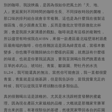
別的咖啡。我說狹義，是因為假如你把風土的『天、地、
人』更延展到不同時間的咖啡生長、不同採收時段的菌種，
那口味的排列組合就會非常複雜。這也是為什麼我在後製這
個區塊，很少跟農友互動，反而是微批次管理跟微批次杯
測，會是我跟大家溝通的觀點。咖啡就是有這樣的複雜性，
所以儘管有時候我在A1BN，來個一款產區最北端壁湖村跟產
區最南端的咖啡，你也很難說這是因為緯度造成，當樣本數
變多，你也幾乎很難歸納出什麼樣的莊園，就應該有什麼樣
的味道。也就是你要我認真說，要我盲測喝出我們挑選過進
豆單的卓武山、琥珀社、青葉、鄒築園、野牡丹的水洗
SL34，我可能還真的無法。當然你可能會說，我一直都很愛
青葉，青葉就是這個基調，但是我告訴你，當我貨量充足的
時候，我可以從我豆單裡頭翻出很多類似品。
真的很難喝出這是誰種的。尤其是水洗跟輕度發酵的蜜處
理。因為現在產區大家栽植的品種，大概就是那幾家常勝軍
賣出來的苗，有著很類似的基礎，然後買家帶回各自的莊園