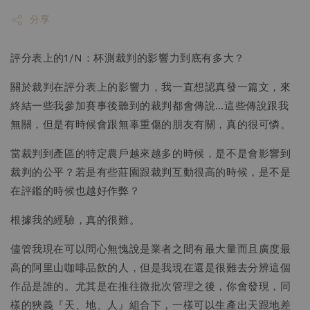
分享
評分表上的1/N：杯測裁判的影響力到底有多大？
關於裁判在評分表上的影響力，我一直想認真發一篇文，來
終結一些我參加賽事後聽到的裁判都會傳說…這些傳說跟我
無關，但是有時候會跟無辜重傷的朋友有關，真的很可憐。
當裁判到產區的特定農戶越來越多的時候，是不是會影響到
裁判的公平？若是有些莊園跟裁判互動很高的時候，是不是
在評鑑的時候也越好作弊？
根據我的經驗，真的很難。
儘管我現在可以問心無愧說是業者之間有最大量而且廣度最
高的阿里山咖啡品飲的人，但是我現在還是很難去分辨這個
作品是誰的。尤其是在推往微批次管理之後，你會發現，同
樣的狹義『天、地、人』組合下，一樣可以生產出天跟地差