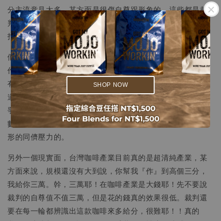
分主流意見太多，某方面是很傷自尊跟形象的。這些都是裁
判杯測桌上，落分之前會去思考的。分數打得太偏離，分數
打得太接近，其實都會影響到相關係數的呈現。
.
假如裁判把這些都思考過了，還要加上十足運氣。這款你想
.
作弊的咖啡，還要一路從初賽殺到決賽….幹，這時候，真的
有殺進去的話，也絕對不會是作弊者的功勞。因為你現在知
SHOP NOW
道：不只繳交作品之間有競爭，連裁判間也是有一種內部競
爭（或者是一種心理上的好勝心，畢竟沒人希望變成相關係
數太爛、然後下次被除名邀請的那位）。裁判也是有一種無
形的同儕壓力的。
另外一個現實面，台灣咖啡產業目前真的是超清純產業，某
方面來說，規模還沒有大到說，你幫我『作』到高個三分，
我給你三萬。幹，三萬耶！在咖啡產業是大錢耶！先不要說
裁判的自尊值不值三萬，但是花的錢真的效果很低。裁判還
要在每一輪都辨識出這款咖啡來多給分，很難耶！！真的