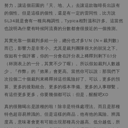
努力，讓這個莊園的『天、地、人』去讓這款咖啡長出該有
的個性。但是這樣的個性，還是有一定的雷同性，比方說
SL34就是會有一種烏梅調性，Typica相對溫和許多。這當然
也說明為什麼有時候阿流賽的分數都會很接近的一個推測。
其實光靠一個裁判多給一分，總分也才多1/N (N＝裁判數）
而已，影響力是非常小。尤其是裁判團隊很大的狀況之下。
假如有十個評審，你的一分會在評分表上稀釋到剩下0.1分
（杯測表上的一分，其實不少了喔）。所以假如裁判人數越
少，『作弊』的『效果』會更高。當然你可以說：那我們下
次拉個二十個裁判來稀釋掉這些風險好了。可以，更多的預
算、更多的後勤統合、更多的樣本準備、更多的人事聯繫，
有這些更多更多，你要幾個都可以：但是，醒醒吧XD
真的很難喝出是誰種的啦！除非是特殊處理法。而且是那種
特色超容易辨識的。但是這樣的商品，他有他的風險。辨識
度高，意味著會更有可能出現那種高分越高、低分越低，所