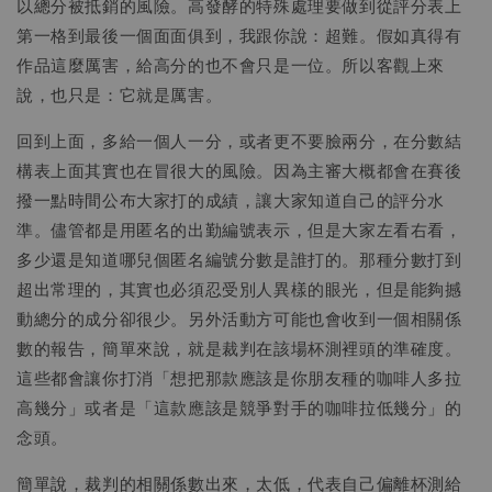
以總分被抵銷的風險。高發酵的特殊處理要做到從評分表上
第一格到最後一個面面俱到，我跟你說：超難。假如真得有
作品這麼厲害，給高分的也不會只是一位。所以客觀上來
說，也只是：它就是厲害。
回到上面，多給一個人一分，或者更不要臉兩分，在分數結
構表上面其實也在冒很大的風險。因為主審大概都會在賽後
撥一點時間公布大家打的成績，讓大家知道自己的評分水
準。儘管都是用匿名的出勤編號表示，但是大家左看右看，
多少還是知道哪兒個匿名編號分數是誰打的。那種分數打到
超出常理的，其實也必須忍受別人異樣的眼光，但是能夠撼
動總分的成分卻很少。另外活動方可能也會收到一個相關係
數的報告，簡單來說，就是裁判在該場杯測裡頭的準確度。
這些都會讓你打消「想把那款應該是你朋友種的咖啡人多拉
高幾分」或者是「這款應該是競爭對手的咖啡拉低幾分」的
念頭。
簡單說，裁判的相關係數出來，太低，代表自己偏離杯測給