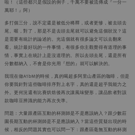
啦！（這些都只是假設的例子，千萬不要被流傳成『一分一
萬耶！』阿）
多打個三分，說不定還是被低分稀釋，或者更慘，被去頭去
尾。喔，對了，那是不是去頭去尾就可以避免這個狀況？這
是需要有統計的論述的。光這個就有很多論文可以去翻來
看。統計最好玩的一件事情，有很多你主觀覺得有道理的事
情，事實上在統計上是沒道理的。所以去頭去尾，還是所有
分數都納入，不會是你光用『想的』就可以解決的。
我現在做A1bM的時候，真的喝超多阿里山產區的咖啡，但是
你要我針對這些咖啡排序對上名字，真的還是超乎我能力之
外。更何況還有比賽烘焙後再次讓風味變形，讓品飲者對該
款咖啡豆辨識的能力再次失準。
問題：大量跟產區互動的杯測師是不是應該納入？跟少數莊
園長期互動的杯測師是不是應該納入？當這些質疑出現的時
候，相反的問題其實也可以問一下：跟產區毫無互動的杯測