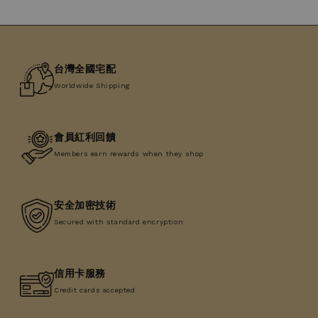
台灣全國宅配
Worldwide Shipping
會員紅利回饋
Members earn rewards when they shop
安全加密技術
Secured with standard encryption
信用卡服務
Credit cards accepted