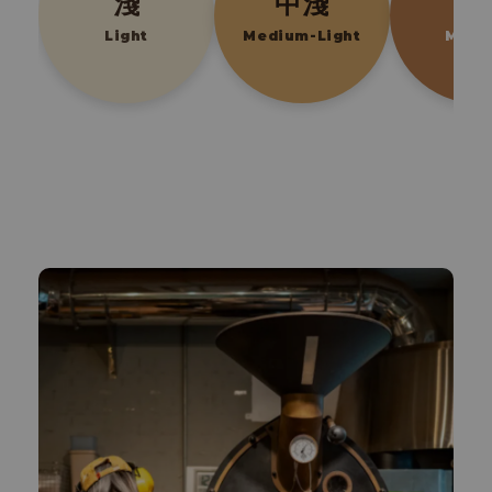
淺
中淺
中
Light
Medium-Light
Medi