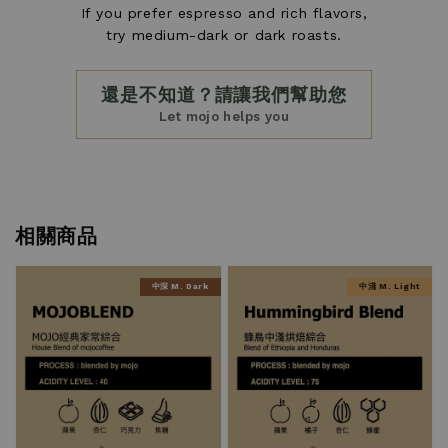
If you prefer espresso and rich flavors,
try medium-dark or dark roasts.
還是不知道？請讓我們幫助您
Let mojo helps you
相關商品
中深 M. Dark
中淺 M. Light