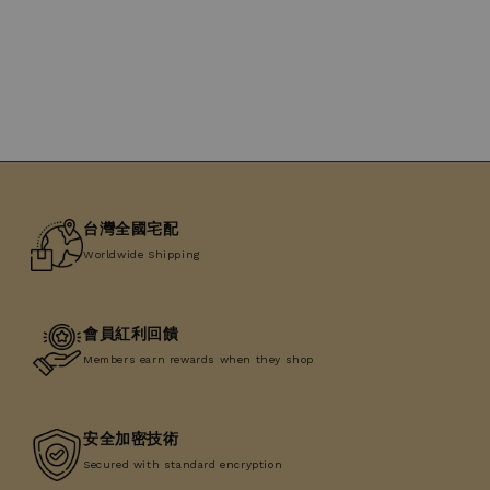
台灣全國宅配
Worldwide Shipping
會員紅利回饋
Members earn rewards when they shop
安全加密技術
Secured with standard encryption