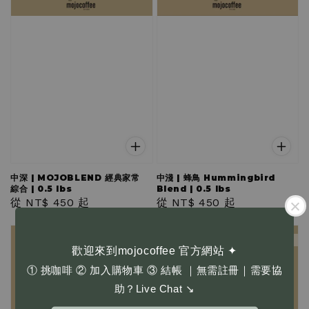
中深 | MOJOBLEND 經典家常
中淺 | 蜂鳥 Hummingbird
綜合 | 0.5 lbs
Blend | 0.5 lbs
Regular
從
NT$ 450
起
Regular
從
NT$ 450
起
price
price
中深 M. Dark
淺 Light
歡迎來到mojocoffee 官方網站 ✦
① 挑咖啡 ② 加入購物車 ③ 結帳 ｜無需註冊｜需要協
助？Live Chat ↘