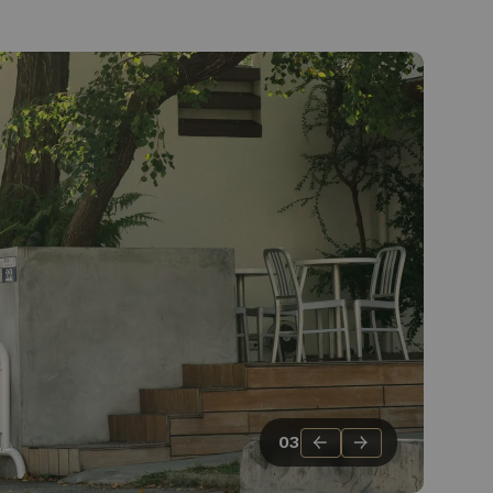
←
→
03