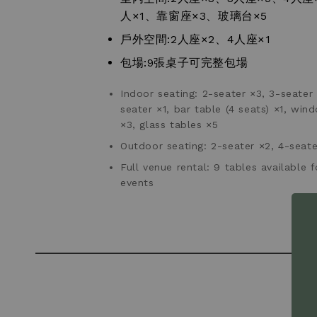
人×1、靠窗座×3、玻璃台×5
戶外空間:2人座×2、4人座×1
包場:9張桌子可完整包場
Indoor seating: 2-seater ×3, 3-seater 
seater ×1, bar table (4 seats) ×1, win
×3, glass tables ×5
Outdoor seating: 2-seater ×2, 4-seate
Full venue rental: 9 tables available f
events