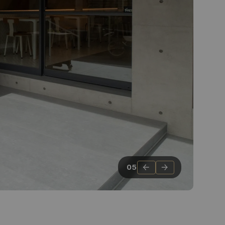
←
→
05