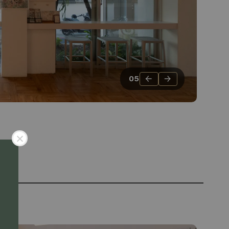
←
→
05