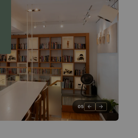
←
→
05