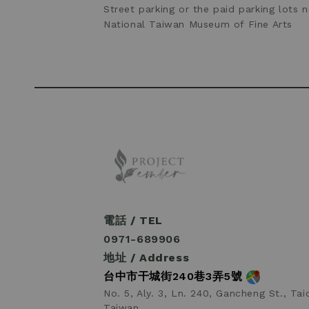
Street parking or the paid parking lots n
National Taiwan Museum of Fine Arts
電話 / TEL
0971-689906
地址 / Address
台中市干城街240巷3弄5號
No. 5, Aly. 3, Ln. 240, Gancheng St., Tai
Taiwan