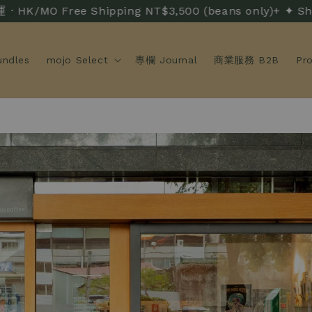
ree Shipping NT$3,500 (beans only)+ ✦ Shippin
ndles
mojo Select
專欄 Journal
商業服務 B2B
Pr