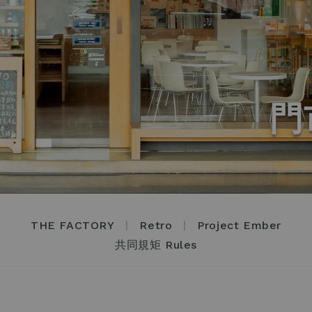
門
|
|
THE FACTORY
Retro
Project Ember
共同規矩 Rules