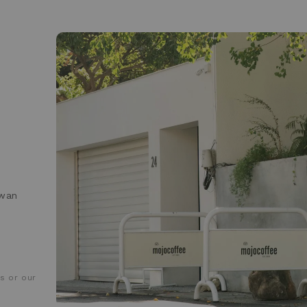
iwan
s or our