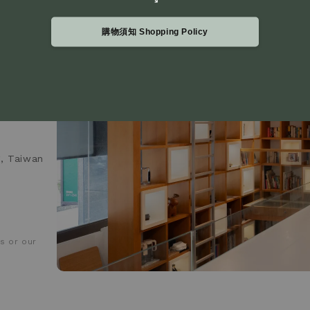
購物須知 Shopping Policy
g, Taiwan
s or our