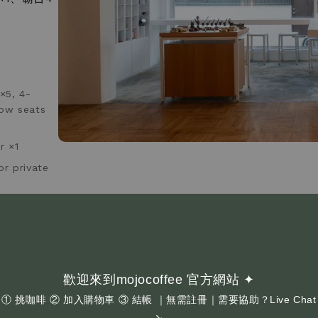
×5, 4-
dow seats
r ×1
or private
歡迎來到mojocoffee 官方網站 ✦
① 挑咖啡 ② 加入購物車 ③ 結帳 ｜無需註冊｜需要協助？Live Chat
↘