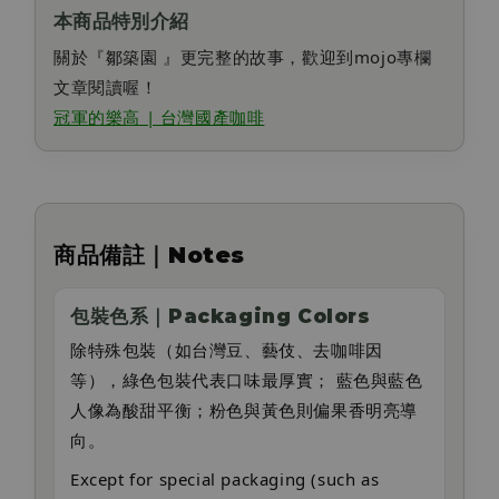
本商品特別介紹
關於『鄒築園 』更完整的故事，歡迎到mojo專欄
文章閱讀喔！
冠軍的樂高 | 台灣國產咖啡
商品備註｜Notes
包裝色系｜Packaging Colors
除特殊包裝（如台灣豆、藝伎、去咖啡因
等），綠色包裝代表口味最厚實； 藍色與藍色
人像為酸甜平衡；粉色與黃色則偏果香明亮導
向。
Except for special packaging (such as