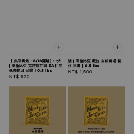
【 集單烘焙・8/18開爐】中焙
淺 | 哥倫比亞 薇拉 自然農場 藝
| 哥倫比亞 克菈菈莊園 EA甘蔗
伎 日曬 | 0.5 lbs
低咖啡因 日曬 | 0.5 lbs
Regular
NT$ 1,500
Regular
NT$ 620
price
price