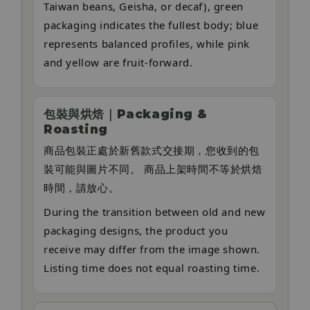
Taiwan beans, Geisha, or decaf), green
packaging indicates the fullest body; blue
represents balanced profiles, while pink
and yellow are fruit-forward.
包裝與烘焙｜Packaging &
Roasting
商品包裝正處於新舊款式交接期，您收到的包
裝可能與圖片不同。 商品上架時間不等於烘焙
時間，請放心。
During the transition between old and new
packaging designs, the product you
receive may differ from the image shown.
Listing time does not equal roasting time.