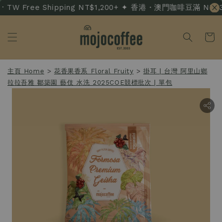
TW Free Shipping NT$1,200+ ✦ 香港・澳門咖啡豆滿 NT$3,50
主頁 Home
>
花香果香系 Floral Fruity
>
掛耳 | 台灣 阿里山鄉
拉拉吾雅 鄒築園 藝伎 水洗 2025COE競標批次 | 單包