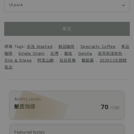
售完
標籤 Tags:
水洗 Washed
、
精品咖啡
、
Specialty Coffee
、
單品
咖啡
、
Single Origin
、
台灣
、
藝伎
、
Geisha
、
掛耳與浸泡包
、
Drip & Steep
、
阿里山鄉
、
拉拉吾雅
、
鄒築園
、
2025COE競標
批次
Acidity Levels
70
酸度指標
/100
Featured Notes