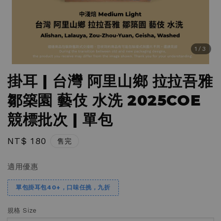
1
/3
掛耳 | 台灣 阿里山鄉 拉拉吾雅
鄒築園 藝伎 水洗 2025COE
競標批次 | 單包
Regular
NT$ 180
售完
price
適用優惠
單包掛耳包40+，口味任挑，九折
規格 Size