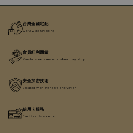
台灣全國宅配
Worldwide Shipping
會員紅利回饋
Members earn rewards when they shop
安全加密技術
Secured with standard encryption
信用卡服務
Credit cards accepted