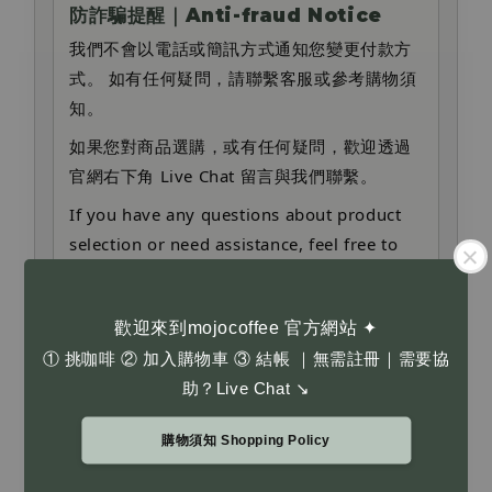
防詐騙提醒｜Anti-fraud Notice
我們不會以電話或簡訊方式通知您變更付款方
式。 如有任何疑問，請聯繫客服或參考購物須
知。
如果您對商品選購，或有任何疑問，歡迎透過
官網右下角 Live Chat 留言與我們聯繫。
If you have any questions about product
selection or need assistance, feel free to
leave us a message via the Live Chat at the
bottom right corner of our website.
歡迎來到mojocoffee 官方網站 ✦
We will never contact you by phone or
① 挑咖啡 ② 加入購物車 ③ 結帳 ｜無需註冊｜需要協
SMS to request payment changes. Please
助？Live Chat ↘
contact customer service or refer to our
shopping policy if you have concerns.
購物須知 Shopping Policy
購物須知 Shopping Policy