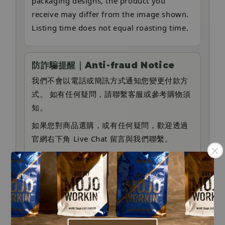
packaging designs, the product you
receive may differ from the image shown.
Listing time does not equal roasting time.
防詐騙提醒｜Anti-fraud Notice
我們不會以電話或簡訊方式通知您變更付款方
式。 如有任何疑問，請聯繫客服或參考購物須
知。
如果您對商品選購，或有任何疑問，歡迎透過
官網右下角 Live Chat 留言與我們聯繫。
If you have any questions about product
selection or need assistance, feel free to
leave us a message via the Live Chat at the
.
bottom right corner of our website.
.
We will never contact you by phone or