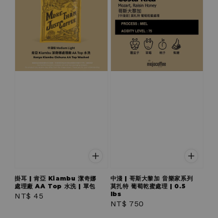
掛耳 | 肯亞 Kiambu 潔奇娜
中淺 | 哥斯大黎加 音樂家系列
處理廠 AA Top 水洗 | 單包
莫扎特 葡萄乾蜜處理 | 0.5
lbs
Regular
NT$ 45
Regular
NT$ 750
price
price