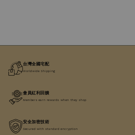
台灣全國宅配
Worldwide Shipping
會員紅利回饋
Members earn rewards when they shop
安全加密技術
Secured with standard encryption