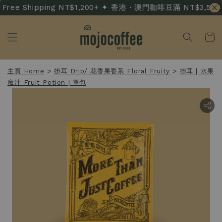
ree Shipping NT$1,200+ ✦ 香港・澳門咖啡豆滿 NT$3,500 免運
主頁 Home
>
掛耳 Drip/ 花香果香系 Floral Fruity
>
掛耳 | 水果
魔汁 Fruit Potion | 單包