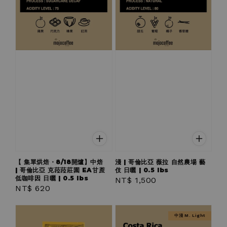
【 集單烘焙・8/18開爐】中焙
淺 | 哥倫比亞 薇拉 自然農場 藝
| 哥倫比亞 克菈菈莊園 EA甘蔗
伎 日曬 | 0.5 lbs
低咖啡因 日曬 | 0.5 lbs
Regular
NT$ 1,500
Regular
NT$ 620
price
price
中淺 M. Light