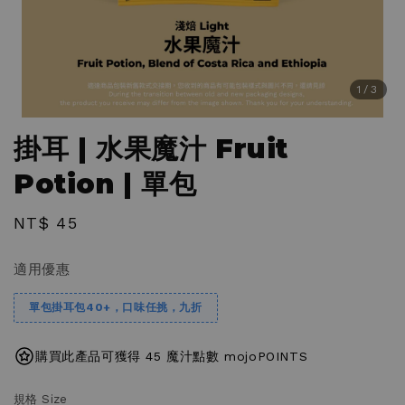
1
/3
掛耳 | 水果魔汁 Fruit
Potion | 單包
Regular
NT$ 45
price
適用優惠
單包掛耳包40+，口味任挑，九折
購買此產品可獲得 45 魔汁點數 mojoPOINTS
規格 Size