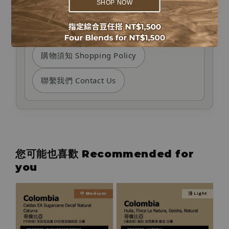
SMS to request payment changes. Please
SHOP NOW
contact customer service or refer to our
shopping policy if you have concerns.
購物須知 Shopping Policy
聯繫我們 Contact Us
您可能也喜歡 Recommended for
you
中 Medium
淺 Light