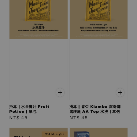
掛耳 | 水果魔汁 Fruit
掛耳 | 肯亞 Kiambu 潔奇娜
Potion | 單包
處理廠 AA Top 水洗 | 單包
Regular
NT$ 45
Regular
NT$ 45
price
price
中淺 M. Light