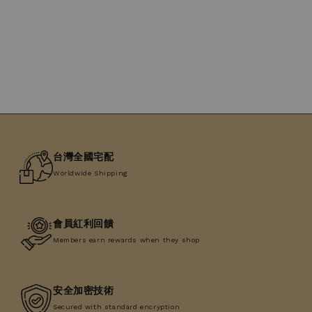
price
台灣全國宅配
Worldwide Shipping
會員紅利回饋
Members earn rewards when they shop
安全加密技術
Secured with standard encryption