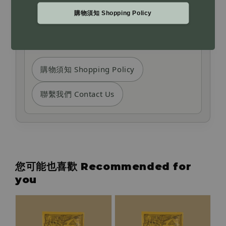
We will never contact you by phone or
購物須知 Shopping Policy
SMS to request payment changes. Please
contact customer service or refer to our
shopping policy if you have concerns.
購物須知 Shopping Policy
聯繫我們 Contact Us
您可能也喜歡 Recommended for
you