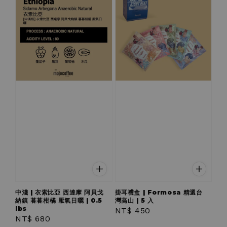
中淺 | 衣索比亞 西達摩 阿貝戈
掛耳禮盒 | Formosa 精選台
納鎮 暮暮柑橘 厭氧日曬 | 0.5
灣高山 | 5 入
lbs
Regular
NT$ 450
Regular
NT$ 680
price