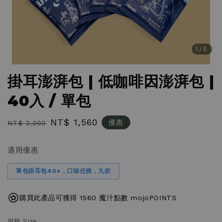
1
/5
掛耳澎湃包 | 低咖啡因澎湃包 |
40入 / 單包
Regular
Sale
NT$ 1,560
優惠
NT$ 2,000
price
price
適用優惠
單包掛耳包40+，口味任挑，九折
購買此產品可獲得 1560 魔汁點數 mojoPOINTS
規格 Size