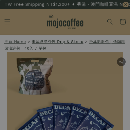
TW Free Shipping NT$1,200+ ✦ 香港・澳門咖啡豆滿 NT$3,50
主頁 Home
>
掛耳與浸泡包 Drip & Steep
>
掛耳澎湃包 | 低咖啡
因澎湃包 | 40入 / 單包