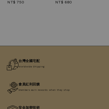
Regular
NT$ 750
Regular
NT$ 680
price
price
台灣全國宅配
Worldwide Shipping
會員紅利回饋
Members earn rewards when they shop
安全加密技術