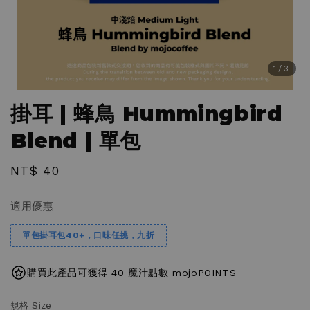
1
/3
掛耳 | 蜂鳥 Hummingbird
Blend | 單包
Regular
NT$ 40
price
適用優惠
單包掛耳包40+，口味任挑，九折
購買此產品可獲得 40 魔汁點數 mojoPOINTS
規格 Size