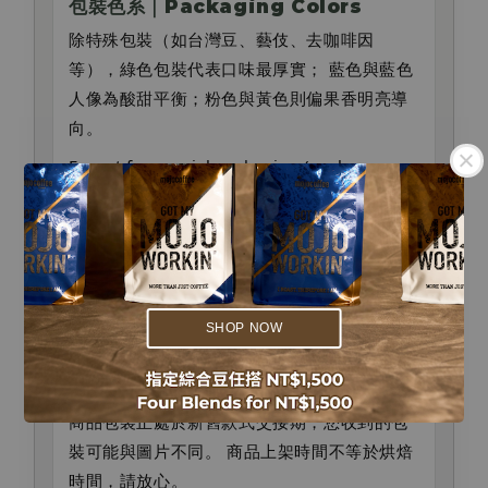
包裝色系｜Packaging Colors
除特殊包裝（如台灣豆、藝伎、去咖啡因
等），綠色包裝代表口味最厚實； 藍色與藍色
人像為酸甜平衡；粉色與黃色則偏果香明亮導
向。
Except for special packaging (such as
Taiwan beans, Geisha, or decaf), green
packaging indicates the fullest body; blue
.
represents balanced profiles, while pink
.
and yellow are fruit-forward.
SHOP NOW
包裝與烘焙｜Packaging &
Roasting
商品包裝正處於新舊款式交接期，您收到的包
裝可能與圖片不同。 商品上架時間不等於烘焙
時間，請放心。