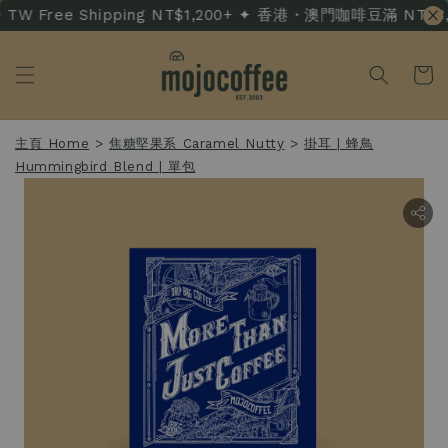
W Free Shipping NT$1,200+ ✦ 香港・澳門咖啡豆滿 NT$3,500
主頁 Home
>
焦糖堅果系 Caramel Nutty
>
掛耳 | 蜂鳥
Hummingbird Blend | 單包