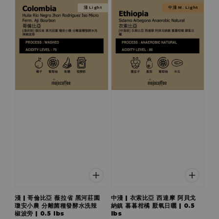
淺 Light
中淺 M. Light
淺 | 哥倫比亞 薇拉省 黑河莊園
中淺 | 衣索比亞 西達摩 阿貝戈
瓊安小農 分離菌種發酵水洗辣
納鎮 暮暮柑橘 厭氧日曬 | 0.5
椒波旁 | 0.5 lbs
lbs