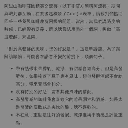
阿里山咖啡莊園精英交流賽（以下非官方簡稱阿流賽）期間
與裁判群互動，在賽後趁機發了Google表單，請裁判們協助
回答一些我與咖啡農所困擾的問題。當然，當我們講過度的
時候，已經帶有貶義，所以我嘗試用另外一個詞，叫做『高
度發酵』來區隔。
『對於高發酵的風味，您的好惡是？』這是申論題。為了讓
閱讀順暢，可能會在語意不變的前提下，順個句子。
帶有熱帶水果香氣、乾淨、有甜感會給高分。但是高發
酵後，如果掩蓋了豆子應有風味，類似發酵酒感不會給
高分，帶來苦感會扣分。
沒有特別的好惡，需看其他風味的搭配。
高發酵感的咖啡我會喜歡它的莓果調性和酒感、如果太
過發酵的腐敗或是尖銳的酸，我不喜歡的。
不在意，重點是往好的發展。乾淨度與平衡感是評量重
點。