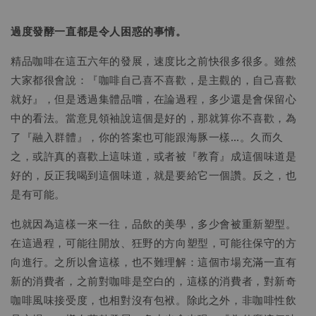
過度發酵一直都是令人困惑的事情。
精品咖啡在這五六年的發展，速度比之前快很多很多。雖然
大家都很會說：『咖啡自己喜不喜歡，是主觀的，自己喜歡
就好』，但是透過集體品嚐，在論過程，多少還是會保留心
中的看法。當意見領袖說這個是好的，那就算你不喜歡，為
了『融入群體』，你的答案也可能跟海豚一樣…。久而久
之，或許真的喜歡上這味道，或者被『教育』成這個味道是
好的，反正我喝到這個味道，就是要給它一個讚。反之，也
是有可能。
也就因為這樣一來一往，品飲的美學，多少會被重新塑型。
在這過程，可能往開放、狂野的方向塑型，可能往保守的方
向進行。之所以會這樣，也不難理解：這個市場充滿一直有
新的消費者，之前對咖啡是空白的，這樣的消費者，對新奇
咖啡風味接受度，也相對沒有包袱。除此之外，非咖啡性飲