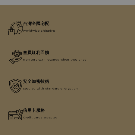
台灣全國宅配
Worldwide Shipping
會員紅利回饋
Members earn rewards when they shop
安全加密技術
Secured with standard encryption
信用卡服務
Credit cards accepted