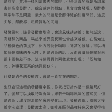
是甜度、質地一樣相當優秀的咖啡，但是這真的就是所謂厲
害的高度發酵了。綜合裁判的觀點，其實你會發現，發酵香
氣常常不是問題，最大的問題是發酵伴隨的甜度降低、過度
尖酸、醋酸感、粗糙質地的問題。
發酵風味，隨著發酵度增高，會讓風味越趨近；換句話說，
高發酵的商品，喝起來差異度反而也會越來越低。在當知道
品種特色的前提下，比方說藝伎咖啡，適當的發酵，可以增
加藝伎風味的多元性，但是過高的話，反而會讓藝伎喝起來
跟卡圖拉差不多。這時候買買的兩難就會出現：『既然如
此，幹嘛花更高的錢買藝伎？』
什麼是適合的發酵度，會是一直存在的問題。
生豆處理過程的發酵度拿捏，你就把它當作是一個賭局好
了。發酵可以換取特殊香味，跟若干咖啡風味的豐富度，但
是過高，甜度跟滑順的犧牲變化出現。發酵過低，風味太接
近水洗處理；發酵度太高，咖啡產區與品種特色又會變得模