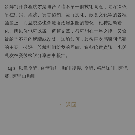
發酵到什麼程度才是適合？這不單一個技術問題，還深深依
附在行銷、經濟、買賣認知、流行文化、飲食文化等的各種
議題上，而且勢必也會隨著政經版圖的變化，維持動態變
化。所以你也可以說，這篇文章，很可能在一年之後，又會
被給予不同的解讀或改版。無論如何，最後再次感謝阿流賽
的主審、技評、與裁判們給我的回饋。這些珍貴資訊，也與
農友在賽後檢討分享會中報告。
Tags: 厭氧發酵, 台灣咖啡, 咖啡後製, 發酵, 精品咖啡, 阿流
賽, 阿里山咖啡
返回