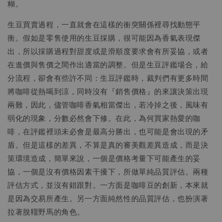
糊。
生豆買賣過程，一直就會在這樣的衝突關係裡尋找動態平
衡。假如是零售使用的生豆採購，很可能因為香氣表現傑
出，所以採購過程對甜度或是滑順度要求會有所妥協，或者
在進價與售價之間作出適當的調整。但是生豆評鑑場合，給
分流程，卻會有些許不同：生豆評鑑時，裁判們有更多時間
將咖啡從熱喝到涼，同時沒有『銷售價格』的來讓決策出現
兩難，因此，儘管咖啡香氣相當傑出，若冷掉之後，風味有
弱化的現象，分數必然會下修。在此，為何買家熱愛的咖
啡，在評鑑裡頭未必會是最高分勝出，也可能是會出現的矛
盾。但是這樣的差異，不算是真的審美觀差異造成，而是決
策環境造成，簡單來說，一個是價格考量下可能產生的妥
協，一個是沒有價格因素干擾下，所做單純品質評估。兩種
評估方式，並沒有錯跟對。一方面是咖啡豆的創新，本來就
是因為交易所產生。另一方面純然性的品質評估，也扮演著
拉著脫韁野馬的角色。