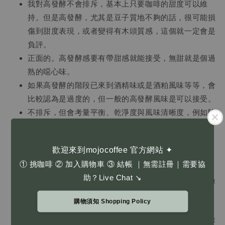
我對高發酵不會排斥，基本上只要咖啡的甜度可以維
持。但是高發酵，尤其是豆子質地不夠的話，很可能損
傷到甜度表現，或者變得有木頭質感，這個就一定會是
負評。
正面的。高發酵感要有帶甜感就能接受，無甜就是個過
熟的噁心味。
如果高發酵的階段已來到酒精味或是酒粕風味等等，會
比較認為是過度的，但一般的高發酵風味是可以接受。
不排斥，但會考量平衡、乾淨度與風味清晰度，例如除
了酒味還帶有熱帶水果、鳳梨、芒果…其他風味，餘韻
雜感低，整體乾淨度好的話，還是可以接受。
歡迎來到mojocoffee 官方網站 ✦
我對高酵感本身無好惡，但經驗裡常常伴隨的甜度低，
① 挑咖啡 ② 加入購物車 ③ 結帳 ｜無需註冊｜需要協
body弱，口感粗糙是我不喜歡的。
助？Live Chat ↘
高發酵感，優點是香氣突出很容易分辨，但缺點如果過
餘發酵會喝得很有負擔。
購物須知 Shopping Policy
不在意，重點是往好的發展。
高發酵的咖啡很容易因過度發酵而缺乏甜度，咖啡很容