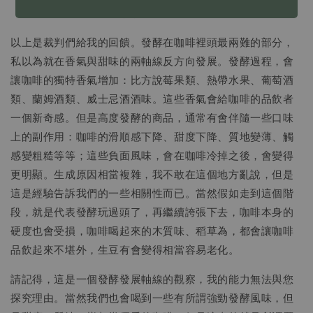
易呈現酸鹹感而失去平衡，在溫降後呈現酸鹹澀。
以上是裁判們給我的回饋。發酵在咖啡裡頭最兩難的部分，
私以為就在香氣與甜味的兩軸線反方向發展。發酵過程，會
讓咖啡的獨特香氣增加：比方說莓果類、熱帶水果、葡萄酒
類、蘭姆酒類、威士忌酒酒味。這些香氣會給咖啡的品飲者
一個新奇感。但是高度發酵的商品，通常有會伴隨一些口味
上的副作用：咖啡的滑順感下降、甜度下降、質地變薄、觸
感變粗糙等等；這些負面風味，會在咖啡冷掉之後，會變得
更明顯。生成原因相當複雜，我不敢在這個地方亂說，但是
這是經驗告訴我們的一些相關性而已。當然假如走到這個階
段，就是代表發酵玩過頭了，再繼續誇張下去，咖啡本身的
硬度也會受損，咖啡喝起來的木質味、稻草為，都會讓咖啡
品飲起來不堪外，生豆有會變得相當容易老化。
請記得，這是一個發酵發展軸線的觀察，我的能力無法與您
探究理由。當然我們也會喝到一些有所謂強勁發酵風味，但