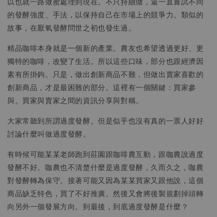
以也就一路做蜜處理到現在。不只持續做，還一直嘗試不同
的發酵強度、手法，以保持自己在市場上的競爭力。類似的
故事，在厭氧發酵問世之初也發生過。
精品咖啡本身就是一個新的產業。農友也希望透過更好、更
獨特的咖啡，改變了生活。所以這些口味，部分也跟經濟因
素有所掛鉤。只是，做出創新商品不難，但做出賣家喜歡的
創新商品，才是最困難的部分。這裡有一個關鍵：買家參
與。買家與賣家之間的資訊分享與對稱。
大家常聽到所謂過度發酵。但是似乎也沒有真的一票人好好
討論什麼叫做過度發酵。
有時候可能某某老師跑到莊園跟咖啡農互動，跟咖農說過度
發酵不好。咖農也不清楚什麼是過度發酵，久而久之，咖農
對發酵轉為保守。接著可能又因為某某買家又跟他說，這個
商品缺乏特色，買了不好推廣。然後又會將後製規劃掉頭轉
向另外一個發展方向。到最後，到底過度發酵是什麼？