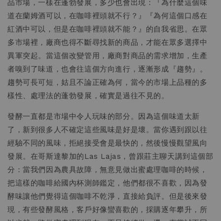
品市場，一樣在蓬勃發展，多少也會出現：『為什麼這個味
道在蘭姆酒可以，在咖啡裡頭就不行？』『為何這個口感在
紅酒中可以，但是在咖啡裡頭就不能？』的自我省思。在眾
多市場裡，廠商也得不斷尋找新的商品，才能在眾多選擇中
異軍突起。當這個改變管用，廠商對商品的需求增加，生產
者嗅到了味道，也會往這個方向進行，逐漸形成『趨勢』。
趨勢可長可短，姑且不論正確為何，當今的市場上品種的多
樣性、處理法的蓬勃發展，確實是過往不見的。
發酵一直都是市場中令人玩味的部分。因為這個味道太新
了，新到很多人不確定這些風味是好是壞。當你遇到跟以往
經驗不同的風味，拒絕接受會是最快的，然後慢慢觀望風向
發展。在哥斯達黎加的Las Lajas，曾跟莊主聊天講到這個部
分：當我們因為農具故障，無意見做出蜜處理咖啡的時候，
把這樣的咖啡給國內杯測師鑑定，他們都很不喜歡，因為發
酵味讓他們覺得這個咖啡不乾淨，直接給負評。但是後來發
現，有些發酵風格，客戶好像蠻喜歡的，採購逐年攀升，所