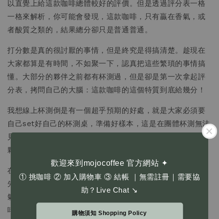
以直覺上給這款咖啡總體較好的評價。但是透過評分表一格
一格來解析，你可能會發現，這款咖啡，只有贏在香氣，或
者酸質之類的，結果總分卻只是普通普通。
打分數是真的很討厭的事情，但是終究是得搞清楚。趁現在
大家都算是有時間，不如聚一下，認真把這些繁瑣的事情搞
懂。大部分的夥伴之前都有杯測過，但是卻是第一次拿起評
分表，拷問自己的大腦：這款咖啡的這個特質到底給幾分！
我想線上杯測倒是有一個超乎預期的好處，就是大家必須要
自己set好自己的杯測桌，準備好樣本，這是在團體杯測無法
見到的狀況；因為團體杯測，為了秩序，通常只會由一兩位
夥伴打點好杯測環境與陳設。
歡迎來到mojocoffee 官方網站 ✦
在互動過程，為了避免打分數的過程迷失方向，我會建議，
① 挑咖啡 ② 加入購物車 ③ 結帳 ｜無需註冊｜需要協
先找『定錨點咖啡』，然後再依照定錨咖啡去比較：這個香
助？Live Chat ↘
氣是比他好還是比他差？這個風味/尾韻/等等，是比定錨咖
啡好還是差？好多少分？差多少分？定錨咖啡該是誰，可能
購物須知 Shopping Policy