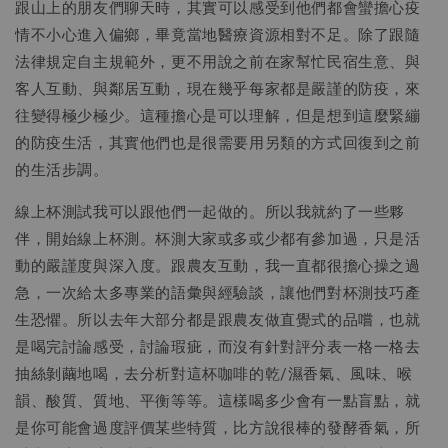
跟山上的朋友們聊天時，其實可以感受到他們都會蠻擔心疫
情不小心進入偏鄉，畢竟當地醫療資源相對不足。除了跟隨
法律規定自主規範外，更不用說之前在家幫忙民宿生意、與
客人互動、與鄰居互動，現在幾乎每家都是嚴謹的防疫，來
往變得極少極少。這種擔心是可以理解，但是想到這麼緊繃
的防疫生活，其實他們也是很需要用另類的方式回復到之前
的生活步調。
線上杯測試我可以跟他們一起做的。所以我就約了一些夥
伴，開始線上杯測。杯測大家或多或少都有參加過，只是活
動的嚴謹度與深入度。跟農友互動，我一直都很擔心操之過
急，一次給太多專業的語彙與經驗談，讓他們對杯測技巧產
生恐懼。所以去年大部分都是跟農友做直覺式的品嚐，也就
是喝完討論感受，討論瑕疵，而沒有針對評分表一格一格去
抽絲剝繭地喝，去分析對這杯咖啡的乾/濕香氣、風味、喉
韻、酸質、質地、平衡等等。這樣喝多少會有一點盲點，就
是你可能會過度評價某些特質，比方說很棒的發酵香氣，所