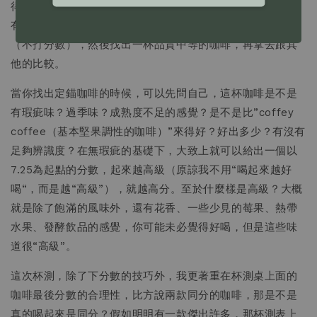
得看杯測桌上的品質，但是也可以隨機抽出一杯。不管一桌
有六杯還是八杯，我會在正式打分數時，先快速喝過一輪
（不打分數），然後找出一杯品質中等的咖啡，再拿去跟其
他的比較。
當你找出定錨咖啡的時候，可以先問自己，這杯咖啡是不是
有瑕疵味？過季味？成熟度不足的感覺？是不是比”coffey
coffee（基本堅果調性的咖啡）”來得好？好出多少？有沒有
足夠辨識度？在無瑕疵的基礎下，大致上就可以給出一個以
7.25為起點的分數，起來越高級（原諒我不用“喝起來越好
喝“，而是越“高級”），就越高分。至於什麼樣是高級？大概
就是除了飽滿的風味外，還有花香、一些少見的莓果、熱帶
水果、發酵飲品的感覺，你可能未必覺得好喝，但是這些味
道很“高級”。
這次杯測，除了下分數的技巧外，我更著重在杯測桌上面的
咖啡最後分數的合理性，比方說兩款同分的咖啡，那是不是
真的喝起來是同分？假如明明有一款傑出許多，那杯測表上