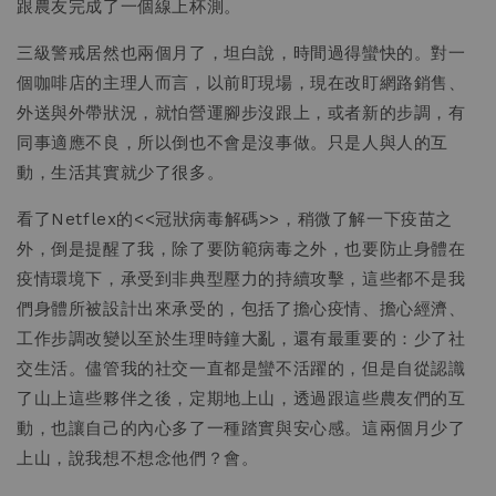
跟農友完成了一個線上杯測。
三級警戒居然也兩個月了，坦白說，時間過得蠻快的。對一
個咖啡店的主理人而言，以前盯現場，現在改盯網路銷售、
外送與外帶狀況，就怕營運腳步沒跟上，或者新的步調，有
同事適應不良，所以倒也不會是沒事做。只是人與人的互
動，生活其實就少了很多。
看了Netflex的<<冠狀病毒解碼>>，稍微了解一下疫苗之
外，倒是提醒了我，除了要防範病毒之外，也要防止身體在
疫情環境下，承受到非典型壓力的持續攻擊，這些都不是我
們身體所被設計出來承受的，包括了擔心疫情、擔心經濟、
工作步調改變以至於生理時鐘大亂，還有最重要的：少了社
交生活。儘管我的社交一直都是蠻不活躍的，但是自從認識
了山上這些夥伴之後，定期地上山，透過跟這些農友們的互
動，也讓自己的內心多了一種踏實與安心感。這兩個月少了
上山，說我想不想念他們？會。