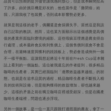
品質可以預期的提升儘管讓我感到放心，但是成本瞬間拉高
了許多。由於挑豆機是好友的，他也當作是「撒閉俗」給
我，只跟我收了包裝費，否則成本影響勢必更多。
就算是我這樣的老手，偶爾還是會採購失手。當然這是我該
自己記取的教訓。然而，這也某方面顯示出這個感覺是高價
值的產業所面臨到窘境的縮影。這些瑕疵豆理應是農友得自
行處理，成本最終會反映到售價上，這個售價到底會不會是
合理，在週轉速度與獲利的蹺蹺板上，勢必會造成例外一個
不一樣平衡點。這讓我想起將近十年前在Fresh Cup這本雜
誌上看到的一個論點。這位被我遺忘的作者提到，很多精品
咖啡的生產者，其實已經面臨到「邊際效益越來越低」的狀
態。也就是在追求品質的過程，精品咖啡生產者不斷投入精
良的技術與設備，但是能夠獲得的效益增加，卻也越來越
少。這樣的矛盾之前在獨立咖啡店裡感受頗深，但是在國產
咖啡生產端裡，問題也逐步浮現。
另外一個故事，是一位一直只跟我打過照面的農友，拿了一