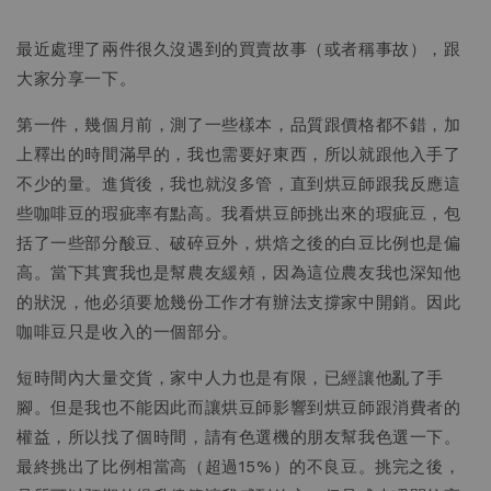
最近處理了兩件很久沒遇到的買賣故事（或者稱事故），跟
大家分享一下。
第一件，幾個月前，測了一些樣本，品質跟價格都不錯，加
上釋出的時間滿早的，我也需要好東西，所以就跟他入手了
不少的量。進貨後，我也就沒多管，直到烘豆師跟我反應這
些咖啡豆的瑕疵率有點高。我看烘豆師挑出來的瑕疵豆，包
括了一些部分酸豆、破碎豆外，烘焙之後的白豆比例也是偏
高。當下其實我也是幫農友緩頰，因為這位農友我也深知他
的狀況，他必須要尬幾份工作才有辦法支撐家中開銷。因此
咖啡豆只是收入的一個部分。
短時間內大量交貨，家中人力也是有限，已經讓他亂了手
腳。但是我也不能因此而讓烘豆師影響到烘豆師跟消費者的
權益，所以找了個時間，請有色選機的朋友幫我色選一下。
最終挑出了比例相當高（超過15%）的不良豆。挑完之後，