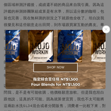
個區域杯測評鑑後，成績還不錯的商品來自我引薦。因為這
評鑑的杯測師團隊組成算是有水準，所以這分數的咖啡，包
裝也完善，我在無杯測的狀況之下就跟他全收了。坦白說我
很樂見和這些願意走出田間，到市場跟買家互動的農友。畢
竟，雖然我很樂於穿梭於農戶之間，但是時間終究有限，所
以在非主要採購時節，我還是以留守門市、管理品牌為主。
這筆交易後，他提到手邊還有不錯的水洗豆，可以提供樣
.
本。幾天後，我順利拿到樣本，打了樣，得到兩批截然不同
.
的水洗SL34。有一批有明顯的過季味，木質、單一的酸質、
SHOP NOW
單板的調性，與同實際到的另外一批有很大的不同。我也對
他據實以報。果然，這批退化的樣本是去年的咖啡。
以我的立場，實在沒有理由購買已經退化的商品。農友客氣
問我，是不是有可能收購，他價格願意放軟。但是我也坦白
跟他說，這真的不可能。因為就算便宜買，我也不太可能將
這兩款水洗SL34混合或者分開販售，消費者一比較下來，對