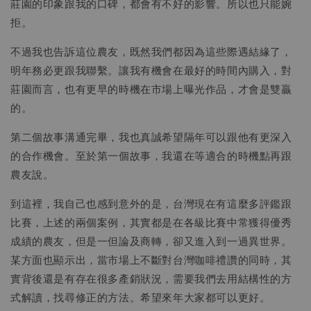
莊園的印象跟我的口碑，都會有不好的影響。所以也只能婉
拒。
不過我也告訴這位農友，既然我們都因為這些際遇結緣了，
明年務必更跟我聯繫。讓我有機會在最好的時間內購入，對
莊園而言，也有更早的時機在市場上曝光作品，才會是雙贏
的。
第二個故事溝通完畢，我也真誠希望隔年可以跟他有更深入
的合作機會。至於第一個故事，我還在等適合的時機點再跟
農友說。
到這裡，我自己也感到意外的是，台灣現在有這麼多評鑑跟
比賽，上述的兩個案例，其實都是在各級比賽中常獲得優秀
成績的農友，但是一但論及商轉，卻又進入到一過異世界。
某方面也顯示出，當市場上不斷對台灣咖啡禮讚的同時，其
實背後還是有存在很多產銷狀況，需要我們去用結構性的方
式解讀，找尋修正的方法。希望來年大家都可以更好。