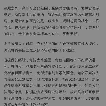
除此之外，高知名度的莊園，接觸買家機會高，客戶管理系
統好，所以端上桌的東西，符合你採購需求的比例也當相對
高。但是假如你面對的是一般小農，喝到想買的機率，一樣
很低。也就是說，以我熟悉的黑金咖啡當作是例子，買進的
咖啡豆，幾乎會是測試樣本的1/10，甚至更低。
挑選國產豆的過程，沒有貿易商的角色來幫店家趨吉避凶，
所以就得靠自己完成原本貿易商的工作機能。
根據我的經驗，無論大小莊園，每個莊園都有不好喝的批
次。有時候一些知名莊園的難喝批次，可能直接用第二品牌
或者無標商品售出，免得污染到自家的商譽。知名莊園跟入
門莊園的差別在於，他們知道杯測，所以在杯測這關，決定
好什麼東西該讓客戶喝，什麼東西應該認賠殺出。但是入門
莊園或小農，杯測能力或環境沒這麼好，或者跟客戶互動機
會沒這麼多，比較難去隔空選取，把好的東西留下，壞的東
西釋放給合適的通路或買家。