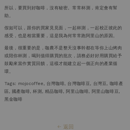
所以，要買到好咖啡，沒有秘密。常常杯測，肯定會有幫
助。
假如可以，跟你的買家見見面，一起杯測，一起校正彼此的
感受，也是相當重要，這是我為何常常跑阿里山的原因。
最後，很重要的是，咖農不是整天沒事幹都在等你上山烤肉
或陪你杯測，喝到值得購買的批次，請務必好好用購買給予
鼓勵來當作實質回饋，這樣才能建立起一個正向的產業循
環。
Tags: mojocoffee, 台灣咖啡, 台灣咖啡豆, 台灣豆, 咖啡產
區, 國產咖啡, 杯測, 精品咖啡, 阿里山咖啡, 阿里山咖啡豆,
黑金咖啡
返回