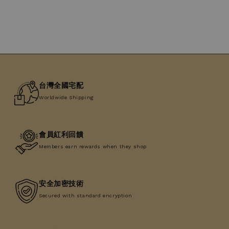
台灣全國宅配
Worldwide Shipping
會員紅利回饋
Members earn rewards when they shop
安全加密技術
Secured with standard encryption