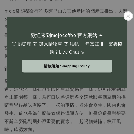
mojo常態都會有許多阿里山與其他產區的國產豆推出，大部
分的人都會為這些咖啡的口味感到驚艷，跟過去體驗到的國
產咖啡相當不同。其實也是我們在大量樣本中海選出具有我
們風格喜好的批次。
歡迎來到mojocoffee 官方網站 ✦
① 挑咖啡 ② 加入購物車 ③ 結帳 ｜無需註冊｜需要協
當然，你看mojo賣了某莊園的商品，所以跟進叫貨，可是為
助？Live Chat ↘
何喝起來差這麼多？
購物須知 Shopping Policy
很可能不是我品味差，而是你買到比較不好的批次。
常常不是咖農要玩你，因為很多狀況下，他自己也不會知
道。這狀況一樣在很多國內生豆貿易商一樣，你可能看到豆
單上莊園都一樣，為何口味差這麼多？這就跟每個豆商的採
購哲學跟品味有關了。一樣的事情，國外會發生，國內也會
發生。這也是為什麼儘管網路溝通方便，但是你還是對想要
不辭辛勞跑到國外跟重要的賣家，一起喝個幾輪，校正風
味，確認方向。