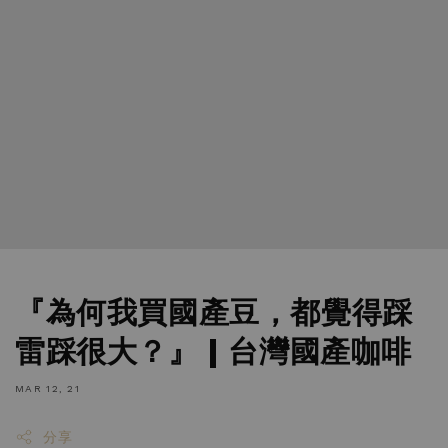
『為何我買國產豆，都覺得踩
雷踩很大？』 | 台灣國產咖啡
MAR 12, 21
分享